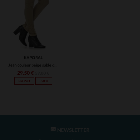
(1)
(7)
(1)
(1)
(1)
KAPORAL
(2)
Jean couleur beige sable de Kaporal
(1)
(1)
29,50 €
59,00 €
PROMO
−50 %
(1)
(1)
(1)
(2)
(1)
NEWSLETTER
TAILLES DISPONIBLES
(14)