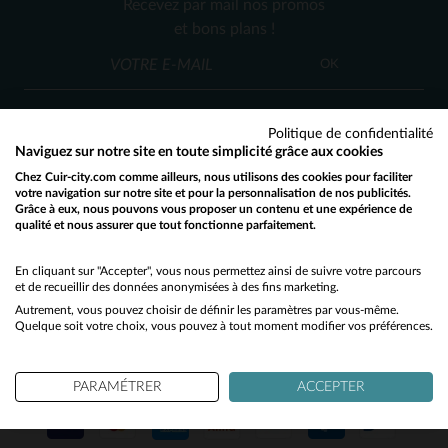
Recevez par mail nos promos
26
et bons plans !
(2)
OK
(4)
(2)
Politique de confidentialité
(1)
Naviguez sur notre site en toute simplicité grâce aux cookies
Chez Cuir-city.com comme ailleurs, nous utilisons des cookies pour faciliter
SERVICE CLIENT
votre navigation sur notre site et pour la personnalisation de nos publicités.
Grâce à eux, nous pouvons vous proposer un contenu et une expérience de
Nos conseillers sont à votre écoute
qualité et nous assurer que tout fonctionne parfaitement.
Would you like to be redirected to our English site?
03 59 08 80 80
contact@cuir-city.com
au
ou à
du lundi au vendredi de 10h à 12h30
No
En cliquant sur "Accepter", vous nous permettez ainsi de suivre votre parcours
et de recueillir des données anonymisées à des fins marketing.
et de 13h30 à 18h.
Autrement, vous pouvez choisir de définir les paramètres par vous-même.
Yes
Quelque soit votre choix, vous pouvez à tout moment modifier vos préférences.
NOS PARTENAIRES DE CONFIANCE
PARAMÉTRER
ACCEPTER