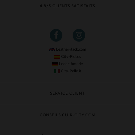
4,8/5 CLIENTS SATISFAITS
Leather-Jack.com
City-Piel.es
Leder-Jack.de
City-Pelle.it
SERVICE CLIENT
Suivre ma commande
Échange & Remboursement
CONSEILS CUIR-CITY.COM
Questions fréquentes
Livraison gratuite
Entretien du cuir