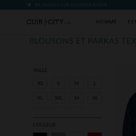
90 JOURS POUR CHANGER D'AVIS
HOMME
FE
BLOUSONS ET PARKAS TE
TAILLE
XS
S
M
L
XL
3XL
34
36
38
40
T3
COULEUR