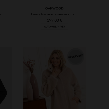
OAKWOOD
Doudoune sans manche extra longue en nylon recyclé beige femme
Fausse fourrure femme motif animal
199,00 €
AUTOMNE/HIVER
S
TAILLES DISPONIBLES