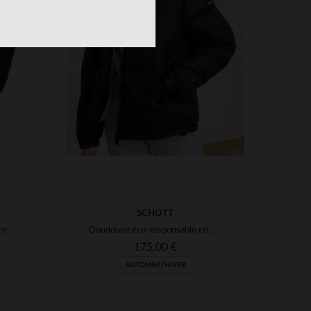
S
TAILLES DISPONIBLES
M
L
SCHOTT
re
Doudoune éco-responsable en nylon recyclé bleu marine
175,00 €
AUTOMNE/HIVER