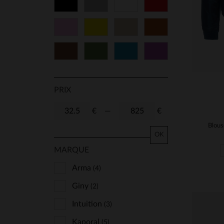
Noir
Gris
Blanc
Rouge
Rose
Jaune
Beige
Cognac
Marron
Vert
Bleu
Violet
PRIX
€
—
€
OK
MARQUE
Arma
(4)
Giny
(2)
Intuition
(3)
Kaporal
(5)