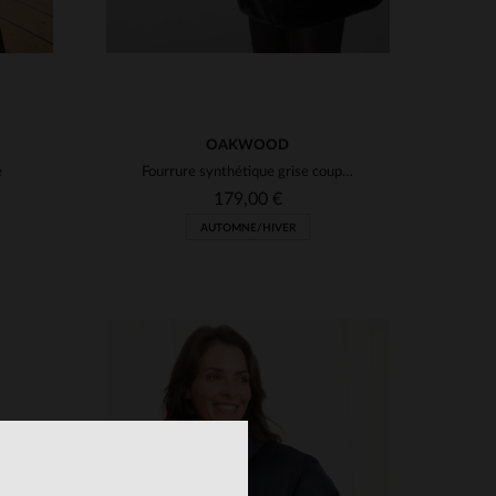
OAKWOOD
e
Fourrure synthétique grise coupe confort
179,00 €
AUTOMNE/HIVER