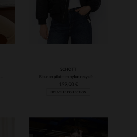
SCHOTT
doune femme en nylon recyclé bronze
Blouson pilote en nylon recyclé noir
199,00 €
NOUVELLE COLLECTION