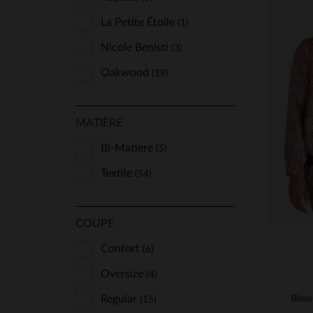
La Petite Étoile
(1)
Nicole Benisti
(3)
Oakwood
(18)
Schott
(21)
TA
MATIÈRE
Von Dutch
(2)
XS
Bi-Matiere
(5)
Textile
(54)
COUPE
Confort
(6)
Oversize
(4)
Regular
(15)