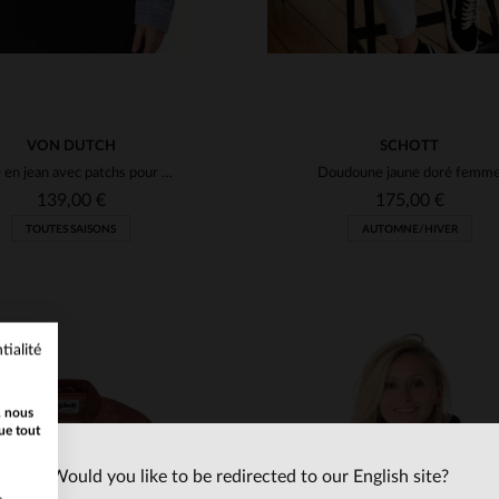
VON DUTCH
SCHOTT
Veste en jean avec patchs pour femme
Doudoune jaune doré femm
139,00 €
175,00 €
TOUTES SAISONS
AUTOMNE/HIVER
tialité
, nous
ue tout
Would you like to be redirected to our English site?