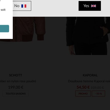
e
No
Yes
 soit
ILLES DISPONIBLES
TAILLES DISPONIBLE
XS
S
L
XS
S
M
SCHOTT
KAPORAL
ber en nylon rose poudré
Doudoune femme Kaporal noi
199,00 €
54,50 €
109,00 €
TOUTES SAISONS
PROMO
−50 %