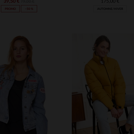
39,50 €
175,00 €
79,00 €
PROMO
−50 %
AUTOMNE/HIVER
ILLES DISPONIBLES
TAILLES DISPONIBLE
S
M
XS
S
M
L