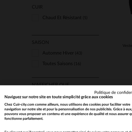
CUIR
Chaud Et Résistant
(5)
SAISON
Automne Hiver
(43)
Toutes Saisons
(16)
N'AFFICHER QUE
Politique de confiden
Les Nouveautés
(10)
Naviguez sur notre site en toute simplicité grâce aux cookies
Chez Cuir-city.com comme ailleurs, nous utilisons des cookies pour faciliter votre
Promotions
(10)
navigation sur notre site et pour la personnalisation de nos publicités. Grâce à eux
pouvons vous proposer un contenu et une expérience de qualité et nous assurer q
fonctionne parfaitement.