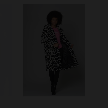
S
TAILLES DISPONIBLES
S
M
L