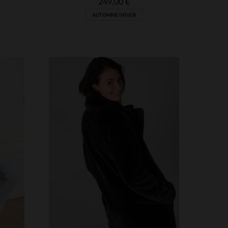
249,00 €
AUTOMNE/HIVER
S
TAILLES DISPONIBLES
L
XL