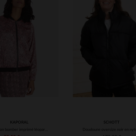
ILLES DISPONIBLES
TAILLES DISPONIBLE
S
M
L
XL
XS
S
M
L
KAPORAL
SCHOTT
Blouson bomber imprimé léopard rose