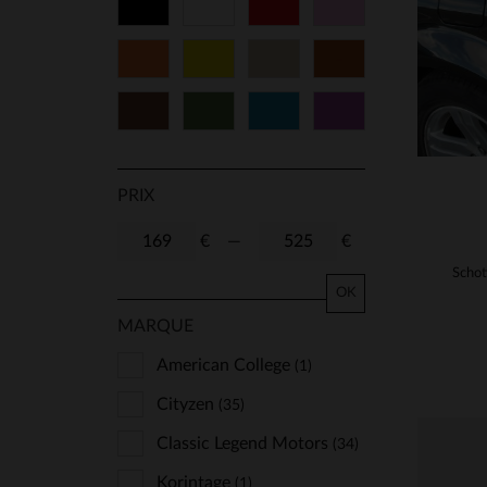
Noir
Blanc
Rouge
Rose
T2
T3
T4
T5
Orange
Jaune
Beige
Cognac
Marron
Vert
Bleu
Violet
PRIX
€
—
€
OK
MARQUE
American College
(1)
Cityzen
(35)
Classic Legend Motors
(34)
Korintage
(1)