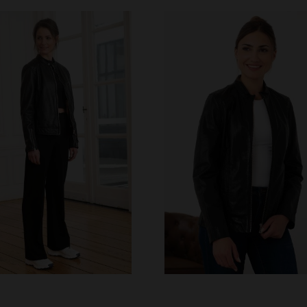
TAILLES DISPONIBLE
XS
S
M
L
XL
ILLES DISPONIBLES
40
42
44
46
48
3XL