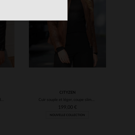
S
2XL
TAILLES DISPONIBLES
S
M
L
XL
2XL
3XL
CITYZEN
Cuir d'agneau noir, style motard, coupe regular et détails élégants.
Cuir souple et léger, coupe slimfit, pour un look motard intemporel.
199,00 €
NOUVELLE COLLECTION