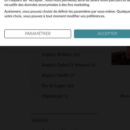
En cliquant sur "Accepter", vous nous permettez ainsi de suivre votre parcours et d
TA
recueillir des données anonymisées à des fins marketing.
Sport Et Décontracté
(39)
Autrement, vous pouvez choisir de définir les paramètres par vous-même. Quelque
S
votre choix, vous pouvez à tout moment modifier vos préférences.
Tendance Et Branché
(20)
PARAMÉTRER
ACCEPTER
CUIR
Aspect Brillant
(23)
Aspect Daim Et Velours
(3)
Aspect Vieilli
(7)
Fin Et Léger
(30)
Matelassé
(1)
SAISON