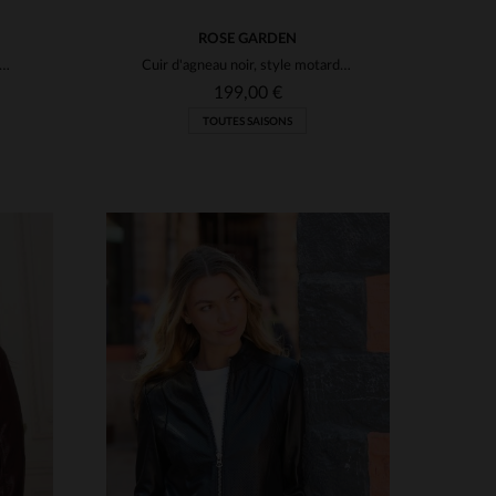
ROSE GARDEN
 en cuir d'agneau noir, coupe slimfit et élégance intemporelle.
Cuir d'agneau noir, style motard, coupe cintrée et matelassé.
199,00 €
TOUTES SAISONS
S
TAILLES DISPONIBLES