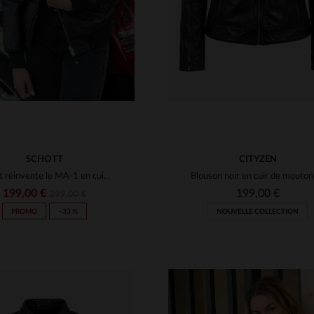
SCHOTT
CITYZEN
Schott réinvente le MA-1 en cuir d'agneau noir, léger et ajusté.
199,00 €
199,00 €
299,00 €
PROMO
−33 %
NOUVELLE COLLECTION