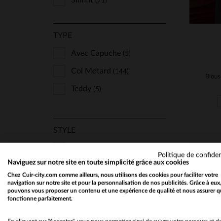
Slimfit
(71)
TYPE
Avec Capuche
(5)
Col Motard
(144)
Teddy
(5)
STYLE
Chic Et Classe
(1)
Politique de confiden
Naviguez sur notre site en toute simplicité grâce aux cookies
Classique Et Indémodable
Chez Cuir-city.com comme ailleurs, nous utilisons des cookies pour faciliter votre
(52)
Coloré
navigation sur notre site et pour la personnalisation de nos publicités. Grâce à eux
(34)
pouvons vous proposer un contenu et une expérience de qualité et nous assurer q
fonctionne parfaitement.
Rock
(10)
Soir Et Chic
(19)