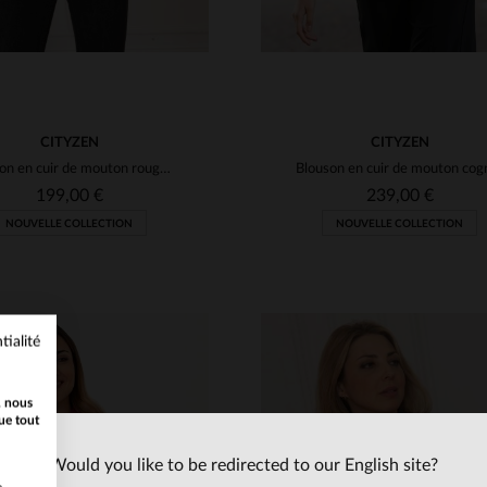
CITYZEN
CITYZEN
Blouson en cuir de mouton rouge marbré, slim-fit et polyvalent.
199,00 €
239,00 €
NOUVELLE COLLECTION
NOUVELLE COLLECTION
tialité
, nous
ue tout
Would you like to be redirected to our English site?