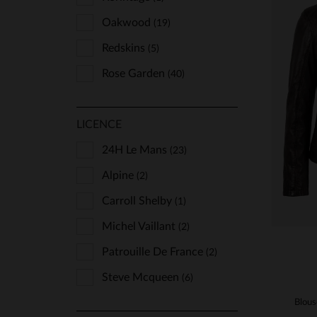
Oakwood
(19)
Redskins
(5)
Rose Garden
(40)
Schott
(6)
TA
LICENCE
Serge Pariente
(7)
XS
Von Dutch
24H Le Mans
(1)
(23)
Alpine
(2)
Carroll Shelby
(1)
Michel Vaillant
(2)
Patrouille De France
(2)
Steve Mcqueen
(6)