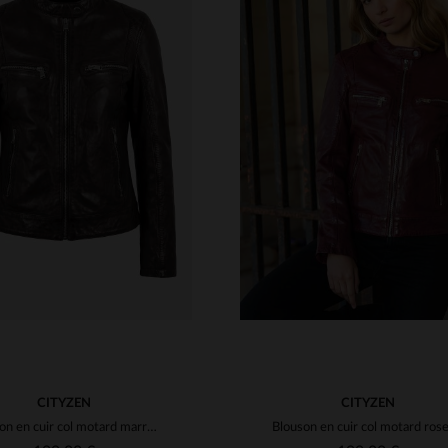
TAILLES DISPONIBLE
S
M
L
XL
2XL
ILLES DISPONIBLES
S
M
L
XL
2XL
4XL
CITYZEN
CITYZEN
Blouson en cuir col motard marron chocolat pour femme