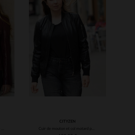
S
TAILLES DISPONIBLES
3XL
XS
S
M
L
XL
2XL
3XL
CITYZEN
Blouson en cuir col motard rose foncé pour femme
Cuir de mouton et col motard pour un bomber urbain et intemporel.