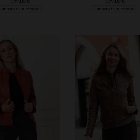
199,00 €
199,00 €
NOUVELLE COLLECTION
NOUVELLE COLLECTION
ILLES DISPONIBLES
TAILLES DISPONIBLE
M
L
XL
2XL
3XL
S
M
L
XL
2XL
4XL
4XL