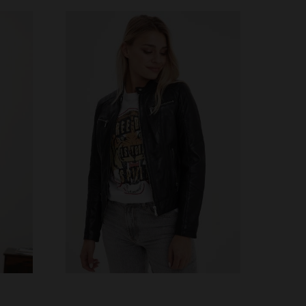
S
2XL
TAILLES DISPONIBLES
S
M
L
XL
2XL
3XL