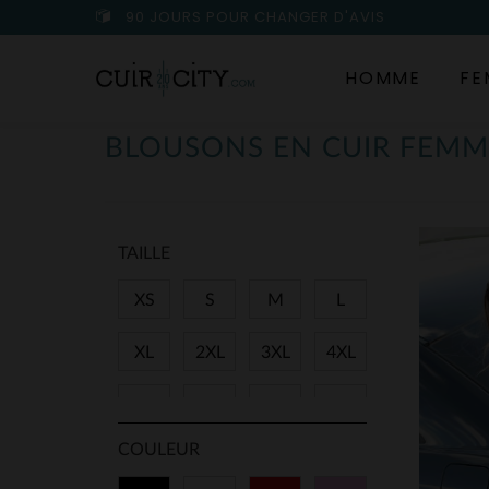
90 JOURS POUR CHANGER D'AVIS
HOMME
FE
BLOUSONS EN CUIR FEMM
TAILLE
XS
S
M
L
XL
2XL
3XL
4XL
38
40
42
44
COULEUR
46
48
50
T1