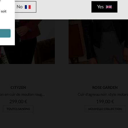
e
ILLES DISPONIBLES
TAILLES DISPONIBLE
No
Yes
 soit
M
L
XL
2XL
3XL
XS
S
M
L
XL
4XL
3XL
CITYZEN
ROSE GARDEN
Blouson en cuir de mouton rouge, slimfit, féminin et moderne.
299,00 €
199,00 €
TOUTES SAISONS
NOUVELLE COLLECTION