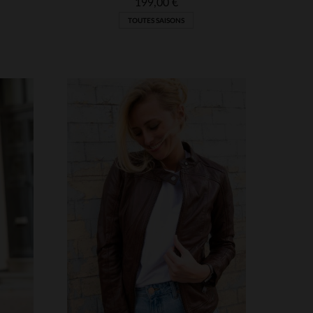
199,00 €
TOUTES SAISONS
S
3XL
TAILLES DISPONIBLES
XS
S
M
L
XL