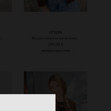
CITYZEN
Blouson en cuir de mouton cognac, slim fit, avec capuche amovible.
Blouson motard en cuir de mouton marron, coupe ajustée et élégant.
199,00 €
NOUVELLE COLLECTION