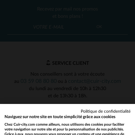
Recevez par mail nos promos
et bons plans !
OK
SERVICE CLIENT
Nos conseillers sont à votre écoute
03 59 08 80 80
contact@cuir-city.com
au
ou à
du lundi au vendredi de 10h à 12h30
et de 13h30 à 18h.
Politique de confidentialité
Naviguez sur notre site en toute simplicité grâce aux cookies
NOS PARTENAIRES DE CONFIANCE
Chez Cuir-city.com comme ailleurs, nous utilisons des cookies pour faciliter
votre navigation sur notre site et pour la personnalisation de nos publicités.
Grâce à eux, nous pouvons vous proposer un contenu et une expérience de