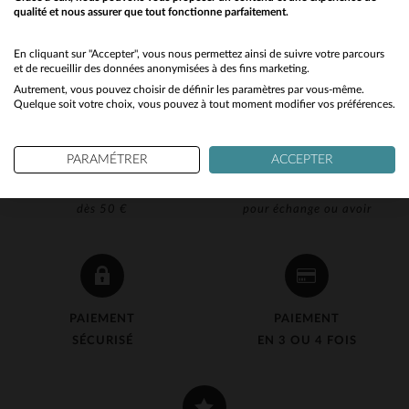
qualité et nous assurer que tout fonctionne parfaitement.
Would you like to be redirected to our English site?
No
En cliquant sur "Accepter", vous nous permettez ainsi de suivre votre parcours
et de recueillir des données anonymisées à des fins marketing.
Autrement, vous pouvez choisir de définir les paramètres par vous-même.
Yes
Quelque soit votre choix, vous pouvez à tout moment modifier vos préférences.
PARAMÉTRER
ACCEPTER
LIVRAISON OFFERTE
RETOUR 90J OFFERT
dès 50 €
pour échange ou avoir
PAIEMENT
PAIEMENT
SÉCURISÉ
EN 3 OU 4 FOIS