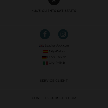
4,8/5 CLIENTS SATISFAITS
Leather-Jack.com
City-Piel.es
Leder-Jack.de
City-Pelle.it
SERVICE CLIENT
Suivre ma commande
Échange & Remboursement
CONSEILS CUIR-CITY.COM
Questions fréquentes