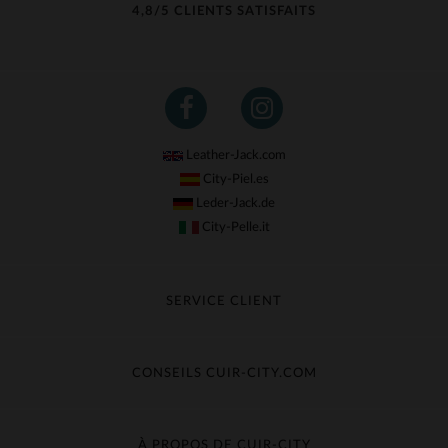
4,8/5 CLIENTS SATISFAITS
Leather-Jack.com
City-Piel.es
Leder-Jack.de
City-Pelle.it
SERVICE CLIENT
Suivre ma commande
Échange & Remboursement
CONSEILS CUIR-CITY.COM
Questions fréquentes
Livraison gratuite
Entretien du cuir
Contacter le service client
Guide des matières
À PROPOS DE CUIR-CITY