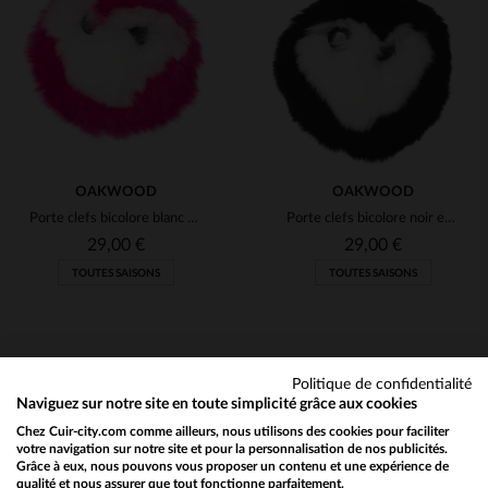
TU
TU
OAKWOOD
OAKWOOD
Porte clefs bicolore blanc et rose
Porte clefs bicolore noir et blanc
29,00 €
29,00 €
TOUTES SAISONS
TOUTES SAISONS
Politique de confidentialité
Naviguez sur notre site en toute simplicité grâce aux cookies
Chez Cuir-city.com comme ailleurs, nous utilisons des cookies pour faciliter
NEWSLETTER
TAILLES DISPONIBLES
TAILLES DISPONIBLES
votre navigation sur notre site et pour la personnalisation de nos publicités.
Grâce à eux, nous pouvons vous proposer un contenu et une expérience de
Recevez par mail nos promos
qualité et nous assurer que tout fonctionne parfaitement.
Would you like to be redirected to our English site?