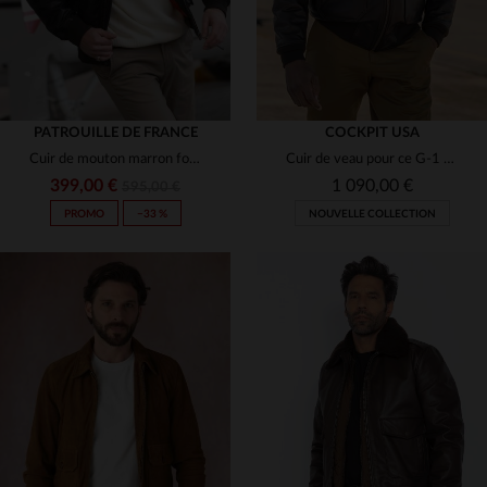
PATROUILLE DE FRANCE
COCKPIT USA
Cuir de mouton marron foncé, col fourrure.Aviateur chaud et élégant.
Cuir de veau pour ce G-1 Cockpit USA. Shearling amovible et robuste.
399,00 €
1 090,00 €
595,00 €
PROMO
−33 %
NOUVELLE COLLECTION
TAILLES DISPONIBLES
S
M
L
XL
2XL
TAILLES DISPONIBLES
S
M
L
XL
2XL
3XL
4XL
5XL
6XL