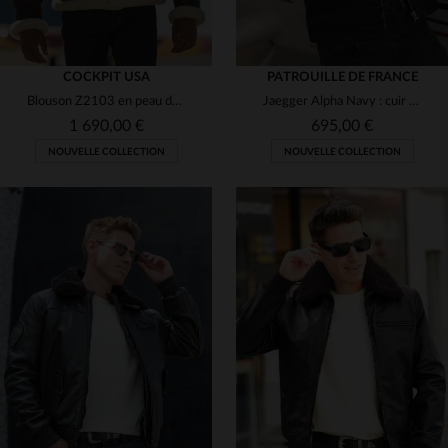
COCKPIT USA
PATROUILLE DE FRANCE
Blouson Z2103 en peau de mouton tannée, renforts cuir, coupe regular.
Jaegger Alpha Navy : cuir de mouton bleu marine, aviateur élégant.
1 690,00 €
695,00 €
NOUVELLE COLLECTION
NOUVELLE COLLECTION
TAILLES DISPONIBLES
TAILLES DISPONIBLES
38
40
42
44
46
M
L
XL
2XL
3XL
48
50
4XL