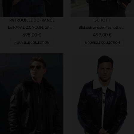
PATROUILLE DE FRANCE
SCHOTT
Le RAFAL 2.0 YCON, aviateur en cuir d'agneau souple signé Redskins.
Blouson aviateur Schott en cuir de vachette, chaud et résistant.
695,00 €
499,00 €
NOUVELLE COLLECTION
NOUVELLE COLLECTION
TAILLES DISPONIBLES
TAILLES DISPONIBLES
M
L
XL
2XL
3XL
S
M
L
XL
2XL
5XL
3XL