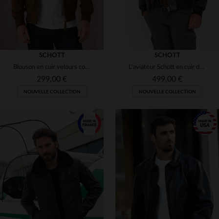
SCHOTT
SCHOTT
Blouson en cuir velours couleur rouille
L'aviateur Schott en cuir de vachette marron, col shearling amovible.
299,00 €
499,00 €
NOUVELLE COLLECTION
NOUVELLE COLLECTION
TAILLES DISPONIBLES
TAILLES DISPONIBLES
S
M
L
XL
2XL
S
M
L
XL
2XL
3XL
3XL