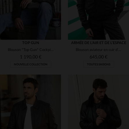
TOP GUN
ARMÉE DE L'AIR ET DE L'ESPACE
Blouson *Top Gun* Cockpit USA en cuir de chèvre.17 patchs brodés, col shearling vieilli.
Blouson aviateur en cuir d'agneau marron, style A2. Fourrure amovible.
1 190,00 €
645,00 €
NOUVELLE COLLECTION
TOUTES SAISONS
TAILLES DISPONIBLES
36
38
40
42
44
TAILLES DISPONIBLES
46
48
50
52
54
M
L
XL
2XL
3XL