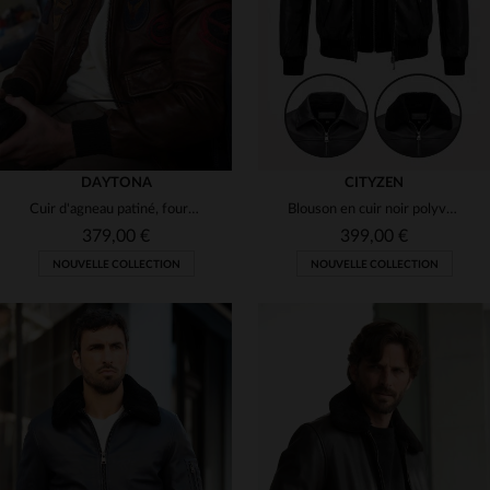
3XL
4XL
5XL
M
L
XL
3XL
DAYTONA
CITYZEN
Cuir d'agneau patiné, fourrure amovible, style aviateur US Air Force.
Blouson en cuir noir polyvalent 3-en-1
379,00 €
399,00 €
NOUVELLE COLLECTION
NOUVELLE COLLECTION
TAILLES DISPONIBLES
TAILLES DISPONIBLES
S
M
L
XL
2XL
S
M
L
XL
2XL
3XL
4XL
11XL
3XL