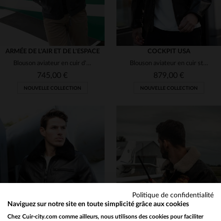
ARMÉE DE L'AIR ET DE L'ESPACE
COCKPIT USA
Blouson aviateur en cuir d'agneau bleu marine, fabriqué en France.
Blouson aviateur en cuir style vintage Mod Raiders
745,00 €
879,00 €
NOUVELLE COLLECTION
NOUVELLE COLLECTION
TAILLES DISPONIBLES
S
M
L
XL
2XL
TAILLES DISPONIBLES
3XL
4XL
5XL
S
M
L
XL
2XL
Politique de confidentialité
Naviguez sur notre site en toute simplicité grâce aux cookies
Chez Cuir-city.com comme ailleurs, nous utilisons des cookies pour faciliter