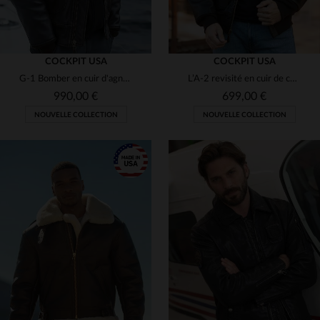
COCKPIT USA
COCKPIT USA
G-1 Bomber en cuir d'agneau de Cockpit USA, héritage de l'US Navy.
L’A-2 revisité en cuir de chèvre, souple et résistant par Cockpit USA.
990,00 €
699,00 €
NOUVELLE COLLECTION
NOUVELLE COLLECTION
TAILLES DISPONIBLES
TAILLES DISPONIBLES
S
M
L
XL
2XL
36
38
40
42
44
3XL
4XL
5XL
48