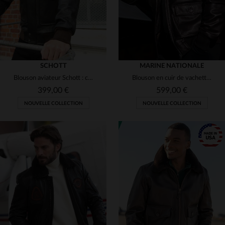
SCHOTT
MARINE NATIONALE
Blouson aviateur Schott : cuir de vachette patiné, chaud et vintage.
Blouson en cuir de vachette marron, style aviateur de la Marine.
399,00 €
599,00 €
NOUVELLE COLLECTION
NOUVELLE COLLECTION
TAILLES DISPONIBLES
TAILLES DISPONIBLES
S
M
L
XL
2XL
XXS
S
M
L
XL
3XL
2XL
3XL
4XL