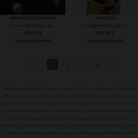
PATROUILLE DE FRANCE
DAYTONA
Un cuir d'agneau noir, coupe aviateur, élégant et résistant.
Cuir d'agneau noir pour ce blouson aviateur doublé fausse fourrure.
695,00 €
299,00 €
NOUVELLE COLLECTION
NOUVELLE COLLECTION
1
2
3
4
5
Toute une sélection de blousons aviateur en cuir, ou parfois appelés blousons
TAILLES DISPONIBLES
TAILLES DISPONIBLES
pilote, sont en vente chez l'expert du cuir sur Internet. Pour les hommes, ce
M
L
XL
2XL
3XL
S
M
L
XL
2XL
blouson est un accessoire indispensable et remplira votre garde-robe de style !
Si le blouson pilote est né lors de la seconde guerre mondiale comme uniforme
militaire, c'est aujourd'hui par pur plaisir et pour parfaire sa tenue que les
hommes en raffolent. Pour autant, il a gardé toutes ses caractéristiques : c'est
toujours un allié parfait pour lutter contre le froid, la pluie et même le vent. Si