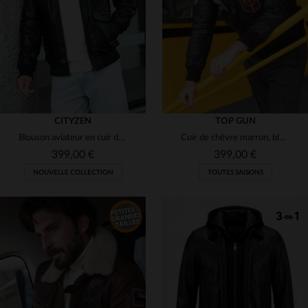
(9)
3XL
3XL
(1)
(2)
(1)
(2)
(4)
CITYZEN
TOP GUN
Blouson aviateur en cuir de mouton souple, intemporel et polyvalent.
Cuir de chèvre marron, blouson G-1 Maverick avec 17 patchs officiels.
399,00 €
399,00 €
NOUVELLE COLLECTION
TOUTES SAISONS
TAILLES DISPONIBLES
S
M
L
XL
2XL
TAILLES DISPONIBLES