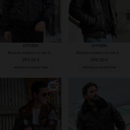
CITYZEN
CITYZEN
Blouson aviateur en cuir de mouton bleu marine, coupe slim.
Blouson aviateur en cuir de mouton marron, col amovible.
399,00 €
399,00 €
NOUVELLE COLLECTION
NOUVELLE COLLECTION
TAILLES DISPONIBLES
TAILLES DISPONIBLES
S
M
L
XL
2XL
S
M
L
XL
2XL
3XL
4XL
3XL
4XL