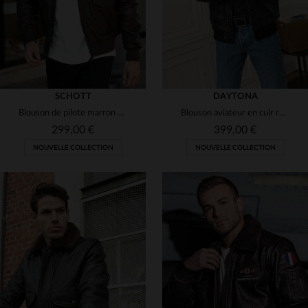
SCHOTT
DAYTONA
Blouson de pilote marron classique
Blouson aviateur en cuir robuste. Col amovible, idéal pour l'hiver.
299,00 €
399,00 €
NOUVELLE COLLECTION
NOUVELLE COLLECTION
TAILLES DISPONIBLES
TAILLES DISPONIBLES
S
M
L
XL
2XL
S
M
L
XL
2XL
3XL
3XL