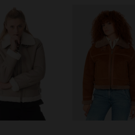
ILLES DISPONIBLES
TAILLES DISPONIBLE
38
40
42
44
S
L
XL