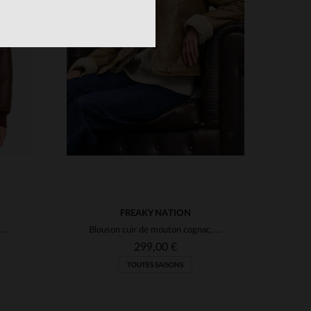
S
TAILLES DISPONIBLES
M
XL
FREAKY NATION
Schott LCWELISA : mouton retourné, coupe oversize, style bomber chaud.
Blouson cuir de mouton cognac, style bombardier, doux et intemporel.
299,00 €
TOUTES SAISONS