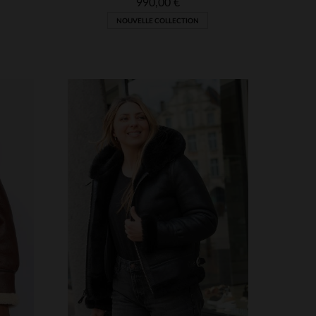
990,00 €
NOUVELLE COLLECTION
S
TAILLES DISPONIBLES
38
40
42
44
46