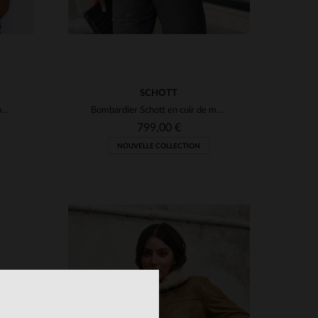
SCHOTT
Bomber B-3 en shearling de mouton, couleur moka, chaud et intemporel.
Bombardier Schott en cuir de mouton, chaud et intemporel pour l'hiver.
799,00 €
NOUVELLE COLLECTION