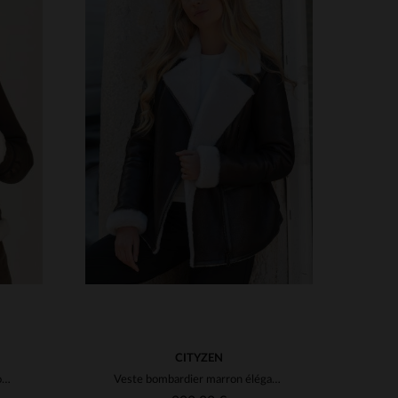
S
TAILLES DISPONIBLES
2XL
XS
S
L
XL
2XL
CITYZEN
Schott LCW1257H : cuir de mouton marron, aviateur et fourré.
Veste bombardier marron élégante pour femme