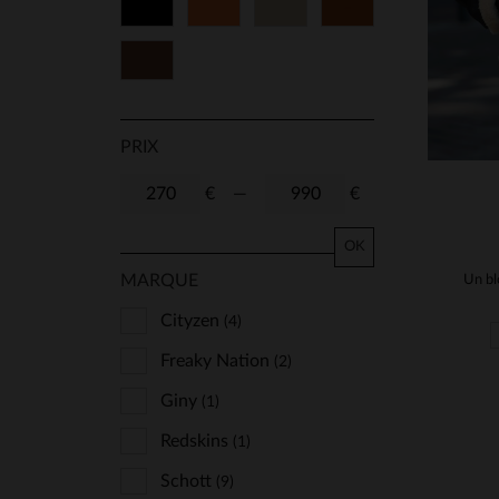
Noir
Orange
Beige
Cognac
Marron
PRIX
€
—
€
OK
MARQUE
Cityzen
(4)
Freaky Nation
(2)
Giny
(1)
Redskins
(1)
Schott
(9)