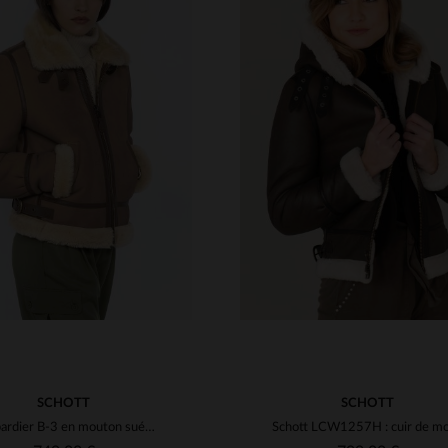
ILLES DISPONIBLES
TAILLES DISPONIBLE
S
M
L
XL
2XL
XS
S
M
L
XL
SCHOTT
SCHOTT
Bombardier B-3 en mouton suédé double face