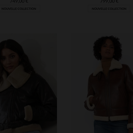
749,00 €
799,00 €
NOUVELLE COLLECTION
NOUVELLE COLLECTION
ILLES DISPONIBLES
TAILLES DISPONIBLE
S
M
L
XL
XS
S
M
XL