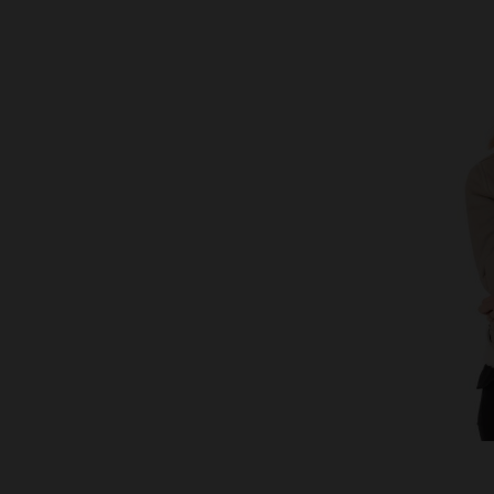
TA
36