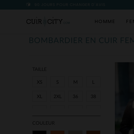
90 JOURS POUR CHANGER D'AVIS
HOMME
FE
BOMBARDIER EN CUIR F
TAILLE
XS
S
M
L
XL
2XL
36
38
40
42
44
46
COULEUR