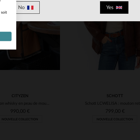
e
No
Yes
 soit
ILLES DISPONIBLES
TAILLES DISPONIBLE
S
L
XL
L
XL
2XL
CITYZEN
SCHOTT
Blouson whisky en peau de mouton retournée, chic et automnal.
990,00 €
799,00 €
NOUVELLE COLLECTION
NOUVELLE COLLECTION