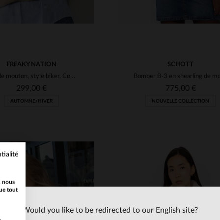
FREAKY NATION
SCHOTT
Cuir de mouton, style biker. Coupe regular, idéal pour automne-hiver.
299,00 €
775,00 €
AUTOMNE/HIVER
NOUVELLE COLLECTION
tialité
, nous
ue tout
Would you like to be redirected to our English site?