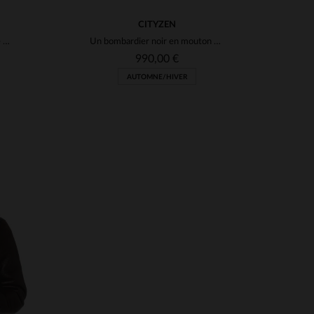
CITYZEN
Schott B-3 en mouton retourné cannelle, coupe féminine et confortable.
Un bombardier noir en mouton retourné, idéal pour les saisons froides.
990,00 €
AUTOMNE/HIVER
S
TAILLES DISPONIBLES