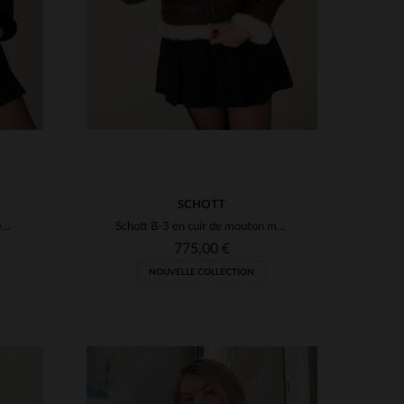
SCHOTT
Schott NYC signe ce bombardier B-3 en mouton retourné, chaud et stylé.
Schott B-3 en cuir de mouton marron foncé, version féminine chaude.
775,00 €
NOUVELLE COLLECTION