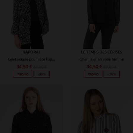
S
M
M
XL
KAPORAL
LE TEMPS DES CERISES
Gilet souple pour l'été kaporal femme
Chemisier en voile femme
34,50 €
34,50 €
69,00 €
69,00 €
PROMO
−50 %
PROMO
−50 %
TAILLES DISPONIBLES
TAILLES DISPONIBLES