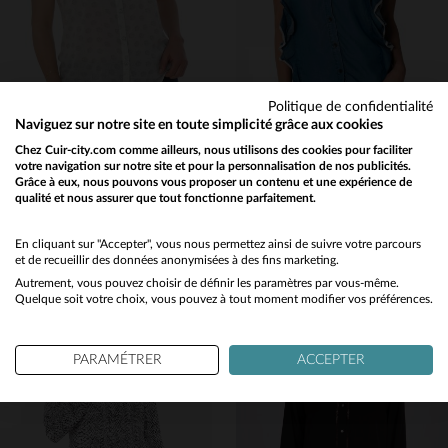
Politique de confidentialité
Naviguez sur notre site en toute simplicité grâce aux cookies
KAPORAL
KAPORAL
Chez Cuir-city.com comme ailleurs, nous utilisons des cookies pour faciliter
votre navigation sur notre site et pour la personnalisation de nos publicités.
Chemise sans manches femme blanche avec imprimé noir
Chemisier sans manche denim
Grâce à eux, nous pouvons vous proposer un contenu et une expérience de
22,50 €
27,50 €
qualité et nous assurer que tout fonctionne parfaitement.
45,00 €
55,00 €
Would you like to be redirected to our English site?
PROMO
−50 %
PROMO
−50 %
No
En cliquant sur "Accepter", vous nous permettez ainsi de suivre votre parcours
et de recueillir des données anonymisées à des fins marketing.
Autrement, vous pouvez choisir de définir les paramètres par vous-même.
Yes
Quelque soit votre choix, vous pouvez à tout moment modifier vos préférences.
PARAMÉTRER
ACCEPTER
TAILLES DISPONIBLES
TAILLES DISPONIBLES
XS
M