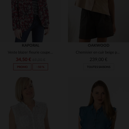
KAPORAL
OAKWOOD
Veste blazer fleurie coupe loose
Chemisier en cuir beige pour femme
34,50 €
239,00 €
69,00 €
PROMO
−50 %
TOUTES SAISONS
TAILLES DISPONIBLES
TAILLES DISPONIBLES
XS
M
S
L