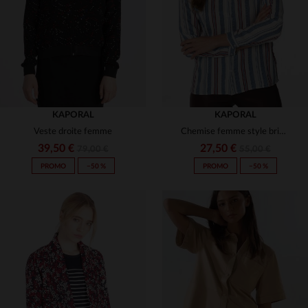
XS
M
L
S
L
KAPORAL
KAPORAL
Veste droite femme
Chemise femme style british
39,50 €
27,50 €
79,00 €
55,00 €
PROMO
−50 %
PROMO
−50 %
TAILLES DISPONIBLES
TAILLES DISPONIBLES
S
M
XS
S