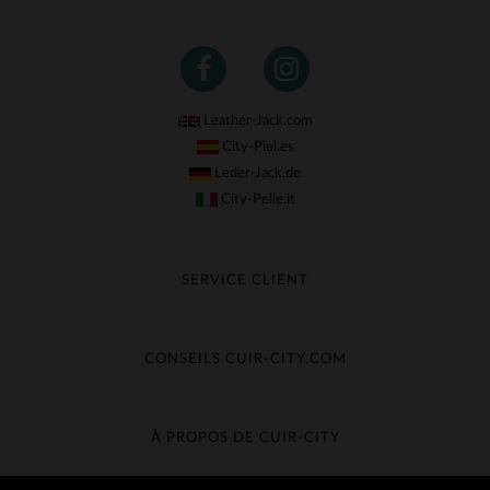
Leather-Jack.com
City-Piel.es
Leder-Jack.de
City-Pelle.it
SERVICE CLIENT
Suivre ma commande
Échange & Remboursement
CONSEILS CUIR-CITY.COM
Questions fréquentes
Livraison gratuite
Entretien du cuir
Contacter le service client
Guide des matières
À PROPOS DE CUIR-CITY
Guide des tailles
Découvrez Cuir-City