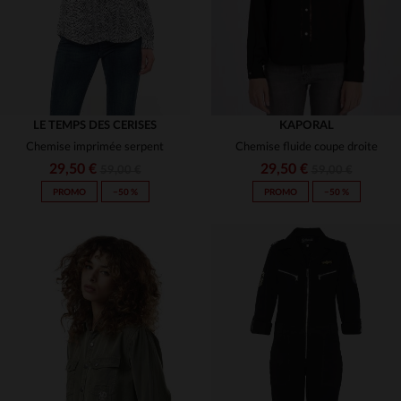
LE TEMPS DES CERISES
KAPORAL
Chemise imprimée serpent
Chemise fluide coupe droite
29,50 €
29,50 €
59,00 €
59,00 €
PROMO
−50 %
PROMO
−50 %
TAILLES DISPONIBLES
TAILLES DISPONIBLES
XS
XL