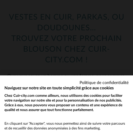
VESTES EN CUIR, PARKAS, OU
DOUDOUNES…
TROUVEZ VOTRE PROCHAIN
BLOUSON CHEZ CUIR-
CITY.COM !
Que vous soyez un homme ou une femme, nous sommes
sûrs d’avoir le blouson ou le manteau qu’il vous faut !
Politique de confidentialité
Naviguez sur notre site en toute simplicité grâce aux cookies
Une fois votre rayon choisi ci-dessus, vous avez accès à
Chez Cuir-city.com comme ailleurs, nous utilisons des cookies pour faciliter
notre catalogue : plus de 1000 blousons en cuir et
votre navigation sur notre site et pour la personnalisation de nos publicités.
presque autant dans notre rayon textile ! Craquez pour
Grâce à eux, nous pouvons vous proposer un contenu et une expérience de
qualité et nous assurer que tout fonctionne parfaitement.
Would you like to be redirected to our English site?
les dernières nouveautés parmi nos perfectos, nos
aviateurs ou bien même parmi nos classiques !
No
En cliquant sur "Accepter", vous nous permettez ainsi de suivre votre parcours
et de recueillir des données anonymisées à des fins marketing.