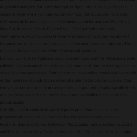
Gestion des cookies
de grandes marques. Sur notre boutique en ligne, laissez-vous guider pour
Carte cadeau
choisir le vêtement en cuir qui vous ira le mieux. Retrouvez des milliers de
Mentions légales
références de la mode masculine et féminine parmi les marques Pepe Jeans,
New Era, Redskins, Schott, Eleven Paris… Quel que soit votre style
vestimentaire, vous trouverez le vêtement répondant à toutes vos envies !
Les amateurs de cuirs seront aux anges, en découvrant des marques mythiques
telles que Redskins et son célèbre blouson cuir Aviateur.
Bien sûr, Cuir City ne s'adresse pas uniquement aux hommes. Ainsi une grande
collection de blousons et de vestes en cuir homme et femme est disponible en
stock dans tous nos rayons. Pour ces dames, les derniers modèles de veste cuir
et des manteaux aux cols fourrures les attendent à des prix incroyables. Vous
trouvez aussi sur notre site des ensembles cuir pour enfant ainsi que différents
accessoires tels que des ceintures et des sacs bandoulières en cuir de très
grande qualité.
Cuir City a fait le choix de la qualité à petits prix ! Pour cela nous vous
proposons de découvrir les produits des plus grandes marques du cuir :
Redskins, Bombers, Avirex, Oakwood, Mac Douglas mais aussi Segura, Scotch
and Soda ou encore New Era pour ses casquettes. Quel que soit votre budget,