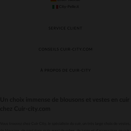
City-Pelle.it
SERVICE CLIENT
Suivre ma commande
Échange & Remboursement
CONSEILS CUIR-CITY.COM
Questions fréquentes
Livraison gratuite
Entretien du cuir
Contacter le service client
Guide des matières
À PROPOS DE CUIR-CITY
Guide des tailles
Découvrez Cuir-City
CGV
Recrutement
Un choix immense de blousons et vestes en cuir
Nos moyens de paiement
chez Cuir-city.com
Le pack garantie
*Offres et Promotions
Vous trouvez chez Cuir City, le spécialiste du cuir, un très large choix de vestes,
Confidentialité
de blousons, de pantalons mais aussi de robes, de jupes et d'accessoires en cuir