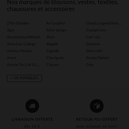
Nos marques de blousons, vestes, textiles,
chaussures et accessoires
29th October
Avi Leather
Classic Legend Motors
G
3gm
Aéro-design
Cockpit Usa
G
Aeronautica Militare
Buco
Cuir-city
G
American College
Bugatti
Daytona
Gr
Antony Morato
Capslab
Deercraft
H
Arma
Chevignon
Freaky Nation
Ib
Armée De L'air Et De Espace
Cityzen
Giny
In
+ DE MARQUES
LIVRAISON OFFERTE
RETOUR 90J OFFERT
dès 50 €
pour échange ou avoir