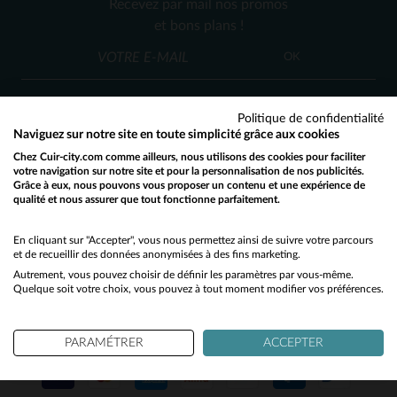
Recevez par mail nos promos
T3
T4
T5
et bons plans !
OK
Politique de confidentialité
Naviguez sur notre site en toute simplicité grâce aux cookies
Chez Cuir-city.com comme ailleurs, nous utilisons des cookies pour faciliter
SERVICE CLIENT
votre navigation sur notre site et pour la personnalisation de nos publicités.
Grâce à eux, nous pouvons vous proposer un contenu et une expérience de
Nos conseillers sont à votre écoute
qualité et nous assurer que tout fonctionne parfaitement.
Would you like to be redirected to our English site?
03 59 08 80 80
contact@cuir-city.com
au
ou à
du lundi au vendredi de 10h à 12h30
No
En cliquant sur "Accepter", vous nous permettez ainsi de suivre votre parcours
et de recueillir des données anonymisées à des fins marketing.
et de 13h30 à 18h.
Autrement, vous pouvez choisir de définir les paramètres par vous-même.
Yes
Quelque soit votre choix, vous pouvez à tout moment modifier vos préférences.
NOS PARTENAIRES DE CONFIANCE
PARAMÉTRER
ACCEPTER