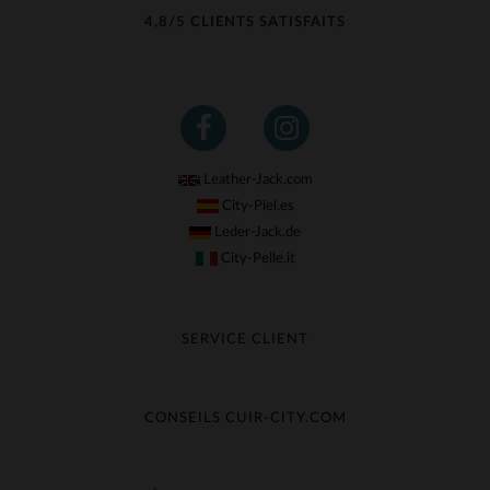
4,8/5 CLIENTS SATISFAITS
Leather-Jack.com
City-Piel.es
Leder-Jack.de
City-Pelle.it
SERVICE CLIENT
Suivre ma commande
Échange & Remboursement
CONSEILS CUIR-CITY.COM
Questions fréquentes
Livraison gratuite
Entretien du cuir