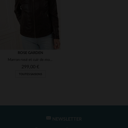
(1)
(1)
(1)
(1)
ROSE GARDEN
Marron rosé et cuir de mouton pour ce blouson biker au col motard.
(1)
299,00 €
TOUTES SAISONS
(1)
NEWSLETTER
TAILLES DISPONIBLES