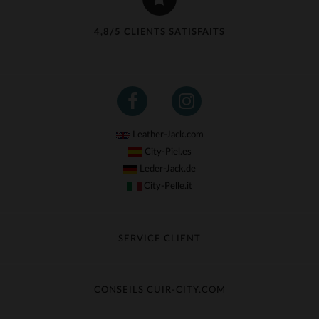
4,8/5 CLIENTS SATISFAITS
Leather-Jack.com
City-Piel.es
Leder-Jack.de
City-Pelle.it
SERVICE CLIENT
Suivre ma commande
Échange & Remboursement
CONSEILS CUIR-CITY.COM
Questions fréquentes