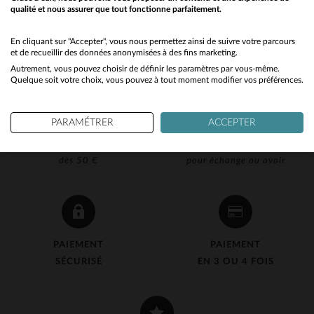
qualité et nous assurer que tout fonctionne parfaitement.
Would you like to be redirected to our English site?
No
En cliquant sur "Accepter", vous nous permettez ainsi de suivre votre parcours
et de recueillir des données anonymisées à des fins marketing.
Autrement, vous pouvez choisir de définir les paramètres par vous-même.
Yes
Quelque soit votre choix, vous pouvez à tout moment modifier vos préférences.
PARAMÉTRER
ACCEPTER
LIVRAISON OFFERTE
RETOUR 90J OFFERT
dès 50 €
pour échange ou avoir
PAIEMENT
PAIEMENT
SÉCURISÉ
EN 3 OU 4 FOIS