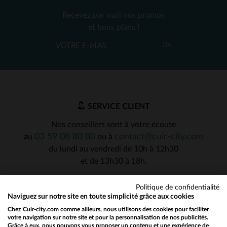
Recevez par mail nos promos
et bons plans !
OK
SERVICE CLIENT
Nos conseillers sont à votre écoute
03 59 08 80 80
contact@cuir-city.com
au
ou à
du lundi au vendredi de 10h à 12h30
et de 13h30 à 18h.
Politique de confidentialité
Naviguez sur notre site en toute simplicité grâce aux cookies
NOS PARTENAIRES DE CONFIANCE
Chez Cuir-city.com comme ailleurs, nous utilisons des cookies pour faciliter
votre navigation sur notre site et pour la personnalisation de nos publicités.
Grâce à eux, nous pouvons vous proposer un contenu et une expérience de