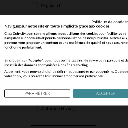
Regular
(1)
Politique de confiden
Naviguez sur notre site en toute simplicité grâce aux cookies
TYPE
Chez Cuir-city.com comme ailleurs, nous utilisons des cookies pour faciliter votre
navigation sur notre site et pour la personnalisation de nos publicités. Grâce à eux
Mi-Longues
(1)
pouvons vous proposer un contenu et une expérience de qualité et nous assurer q
TA
fonctionne parfaitement.
En cliquant sur "Accepter", vous nous permettez ainsi de suivre votre parcours et d
STYLE
recueillir des données anonymisées à des fins marketing.
Autrement, vous pouvez choisir de définir les paramètres par vous-même. Quelque
Chic Et Classe
(1)
votre choix, vous pouvez à tout moment modifier vos préférences.
PARAMÉTRER
ACCEPTER
SAISON
Automne Hiver
(1)