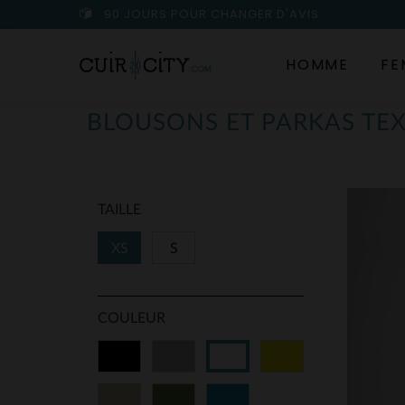
90 JOURS POUR CHANGER D'AVIS
HOMME
FE
BLOUSONS ET PARKAS TE
TAILLE
XS
S
COULEUR
Noir
Gris
Jaune
Blanc
Beige
Vert
Bleu