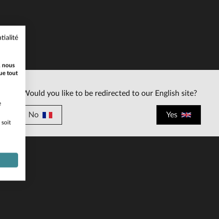
tialité
, nous
ue tout
ILLES DISPONIBLES
Would you like to be redirected to our English site?
XS
S
e
No
Yes
 soit