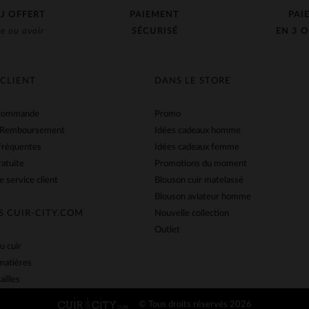
J OFFERT
PAIEMENT
PAI
e ou avoir
SÉCURISÉ
EN 3 O
 CLIENT
DANS LE STORE
 commande
Promo
 Remboursement
Idées cadeaux homme
fréquentes
Idées cadeaux femme
ratuite
Promotions du moment
e service client
Blouson cuir matelassé
Blouson aviateur homme
S CUIR-CITY.COM
Nouvelle collection
Outlet
u cuir
matières
ailles
© Tous droits réservés 2026