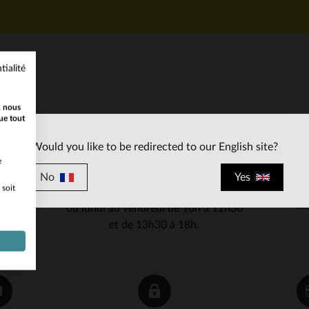
tialité
, nous
ue tout
SERVICE CLIENT
Would you like to be redirected to our English site?
Nos conseillers sont à votre écoute
e
03 59 08 80 80
contact@cuir-
au
ou à
No
Yes
 soit
city.com
du lundi au vendredi de 10h à 12h30
et de 13h30 à 18h.