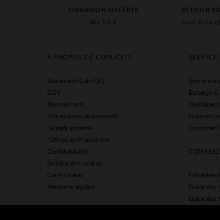
LIVRAISON OFFERTE
RETOUR 90
dès 50 €
pour échang
À PROPOS DE CUIR-CITY
SERVICE
Découvrez Cuir-City
Suivre ma
CGV
Échange &
Recrutement
Questions 
Nos moyens de paiement
Livraison g
Le pack garantie
Contacter l
*Offres et Promotions
Confidentialité
CONSEIL
Gestion des cookies
Carte cadeau
Entretien d
Mentions légales
Guide des 
Guide des t