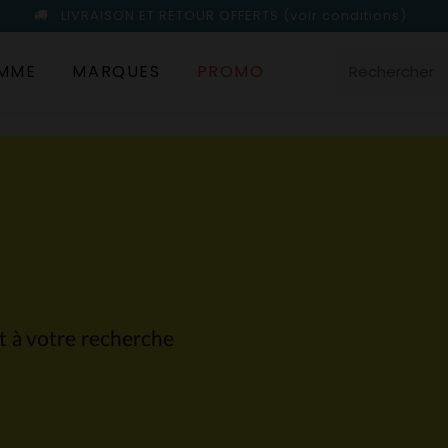
LIVRAISON ET RETOUR OFFERTS
(voir conditions)
MME
MARQUES
PROMO
nt à votre recherche