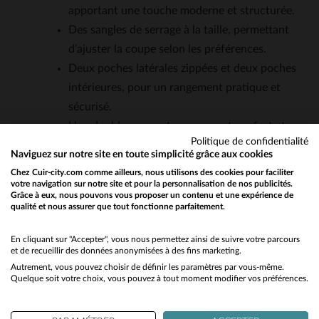
apportant une touche moderne et structurée.
Des sangles de serrage à la taille, permettant
d’ajuster la coupe selon les préférences.
Deux poches latérales zippées et deux poches
intérieures, pour un rangement pratique et
sécurisé.
Une doublure en coton, assurant confort et
Politique de confidentialité
respirabilité.
Naviguez sur notre site en toute simplicité grâce aux cookies
Un col motard, classique et indémodable, qui
Chez Cuir-city.com comme ailleurs, nous utilisons des cookies pour faciliter
s’adapte à toutes les saisons.
votre navigation sur notre site et pour la personnalisation de nos publicités.
Grâce à eux, nous pouvons vous proposer un contenu et une expérience de
Une coupe Regular, conçue pour s’harmoniser
qualité et nous assurer que tout fonctionne parfaitement.
Would you like to be redirected to our English site?
avec différentes morphologies.
No
En cliquant sur "Accepter", vous nous permettez ainsi de suivre votre parcours
et de recueillir des données anonymisées à des fins marketing.
QUESTIONS FRÉQUENTES
Autrement, vous pouvez choisir de définir les paramètres par vous-même.
Yes
Quelque soit votre choix, vous pouvez à tout moment modifier vos préférences.
Quelle est l'épaisseur du cuir de mouton utilisé pour ce