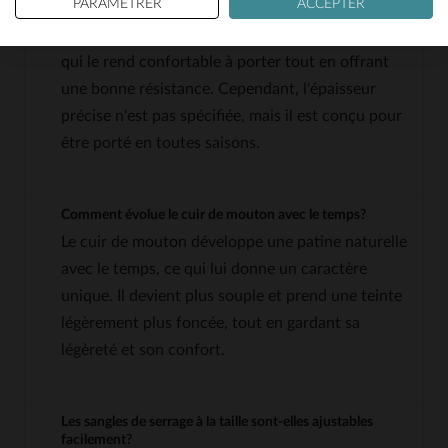
PARAMÉTRER
ACCEPTER
blouson?
Le cuir de mouton utilisé est souple et léger, ce
qui le rend confortable à porter tout en offrant
une bonne résistance. Cependant, l'épaisseur
précise n'est pas spécifiée, mais il est conçu pour
être porté en toutes saisons.
Comment évolue le cuir de mouton avec le temps?
Le cuir de mouton développe une patine naturelle
avec le temps, ce qui lui donne un caractère
unique. Il devient plus souple et prend une teinte
légèrement plus foncée, tout en gardant sa
légèreté et son confort.
Les sangles de serrage à la taille sont-elles ajustables
facilement?