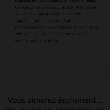
Le blouson est-il adapté pour les températures froides?
Ce blouson est conçu pour être porté en toutes
saisons, mais sans fourrure ni isolation
supplémentaire, il est plus adapté aux
températures douces à modérées. Pour un usage
en hiver, il est conseillé de le porter avec des
couches supplémentaires.
5
5
/
5
Avis collecté par un tiers
Le blouson est vraiment très 
beau Je l'ai pris en taille L et j'
bien fait il va parfaitement
Basé sur
1
avis soumis à un
Avis du
11/03/2017
, suite à une
contrôle
expérience du
05/03/2017
par
Voir tous les avis sur ce site
Isabelle J.
Vous aimerez également…
5
étoiles
1
UTILE
(0)
Signaler
4
étoiles
0
Découvrez ces produits similaires sélectionnés pour vous