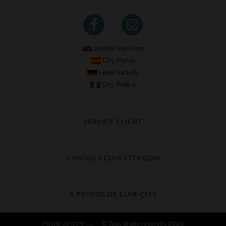
Leather-Jack.com
City-Piel.es
Leder-Jack.de
City-Pelle.it
SERVICE CLIENT
Suivre ma commande
Échange & Remboursement
CONSEILS CUIR-CITY.COM
Questions fréquentes
Livraison gratuite
Entretien du cuir
Contacter le service client
Guide des matières
À PROPOS DE CUIR-CITY
Guide des tailles
Découvrez Cuir-City
© Tous droits réservés 2026