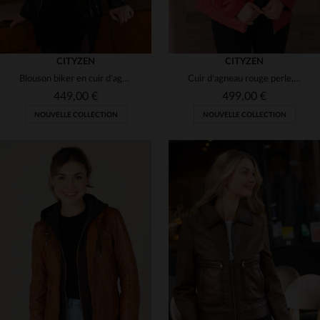
CITYZEN
CITYZEN
Blouson biker en cuir d'agneau noir, ajusté pour un style affirmé.
Cuir d'agneau rouge perle, souple et léger. Coupe slimfit, col motard.
449,00 €
499,00 €
NOUVELLE COLLECTION
NOUVELLE COLLECTION
TAILLES DISPONIBLES
TAILLES DISPONIBLES
40
42
44
46
48
38
40
42
44
46
50
52
48
50