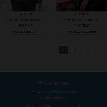
CITYZEN
CITYZEN
Veste mi-longue élégante en cuir fin et léger marron
Veste mi-longue épurée en cuir fin et léger bleu marine
499,00 €
499,00 €
NOUVELLE COLLECTION
NOUVELLE COLLECTION
1
2
3
TAILLES DISPONIBLES
TAILLES DISPONIBLES
38
40
42
44
46
38
40
42
44
46
48
50
52
48
50
52
NEWSLETTER
Recevez par mail nos promos
et bons plans !
OK