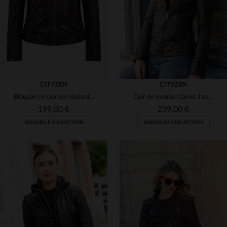
3XL
4XL
2XL
3XL
CITYZEN
CITYZEN
Blouson en cuir col motard marron chocolat pour femme
Cuir de mouton tanné: l'esprit biker dans un perfecto noir.
199,00 €
239,00 €
NOUVELLE COLLECTION
NOUVELLE COLLECTION
TAILLES DISPONIBLES
TAILLES DISPONIBLES
S
M
L
XL
2XL
XS
S
M
L
XL
3XL
4XL
2XL
3XL
4XL