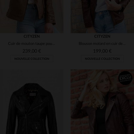
CITYZEN
CITYZEN
Cuir de mouton taupe pour ce blouson biker APRILIA 2 au fini vieilli.
Blouson motard en cuir de mouton marron, coupe ajustée et élégant.
239,00 €
199,00 €
NOUVELLE COLLECTION
NOUVELLE COLLECTION
TAILLES DISPONIBLES
S
M
L
XL
2XL
TAILLES DISPONIBLES
S
M
L
XL
2XL
3XL