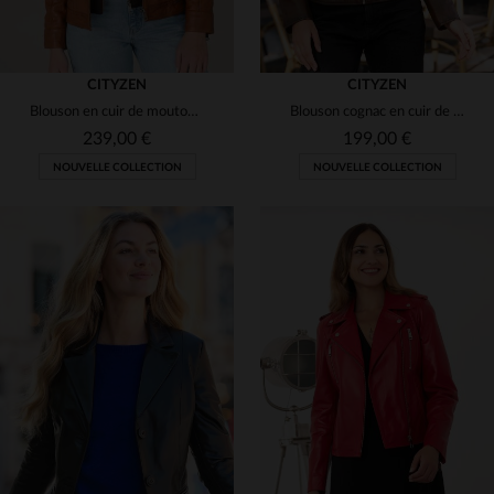
CITYZEN
CITYZEN
Blouson en cuir de mouton cognac, capuche amovible et coupe slimfit.
Blouson cognac en cuir de mouton souple. Coupe slimfit, style casual
239,00 €
199,00 €
NOUVELLE COLLECTION
NOUVELLE COLLECTION
TAILLES DISPONIBLES
TAILLES DISPONIBLES
L
XL
2XL
3XL
S
M
L
XL
2XL