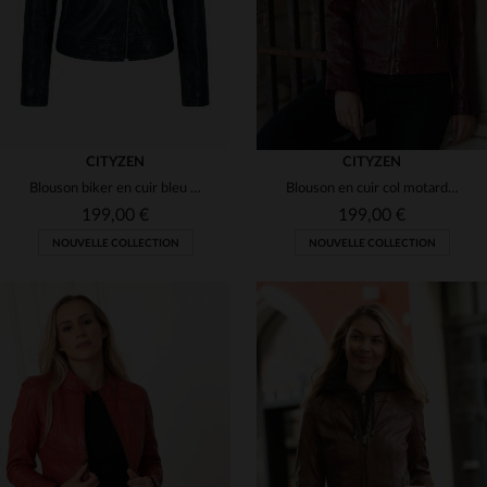
CITYZEN
CITYZEN
Blouson biker en cuir bleu marine pour femme
Blouson en cuir col motard rose foncé pour femme
199,00 €
199,00 €
NOUVELLE COLLECTION
NOUVELLE COLLECTION
TAILLES DISPONIBLES
TAILLES DISPONIBLES
S
M
L
XL
2XL
S
M
L
XL
2XL
3XL
3XL
4XL