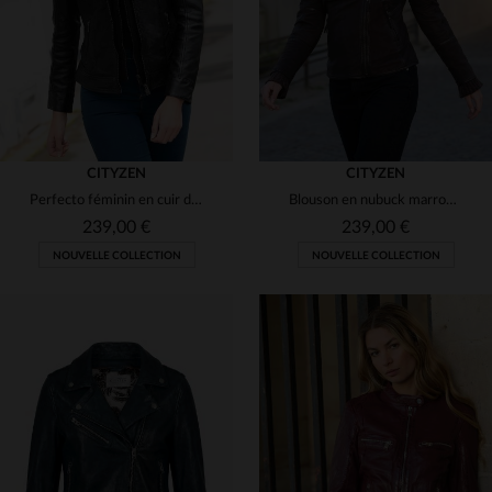
CITYZEN
CITYZEN
Perfecto féminin en cuir de mouton noir, souple, à capuche amovible.
Blouson en nubuck marron, coupe slim, esprit perfecto et féminin.
239,00 €
239,00 €
NOUVELLE COLLECTION
NOUVELLE COLLECTION
TAILLES DISPONIBLES
TAILLES DISPONIBLES
XS
S
M
L
XL
S
M
L
XL
2XL
2XL
3XL
3XL
4XL