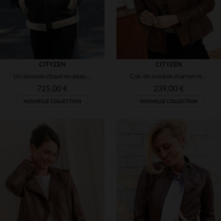
CITYZEN
CITYZEN
Un blouson chaud en peau de mouton, fourrure beige et détails en cuir.
Cuir de mouton marron mat, tannage. Blouson biker coupe regular.
725,00 €
239,00 €
NOUVELLE COLLECTION
NOUVELLE COLLECTION
TAILLES DISPONIBLES
TAILLES DISPONIBLES
XS
S
M
L
XL
XS
S
M
L
XL
2XL
2XL
4XL