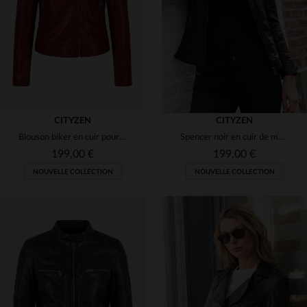
(1)
3XL
4XL
3XL
4XL
(15)
(4)
(22)
CITYZEN
CITYZEN
Blouson biker en cuir pour femme rouge ketchup
Spencer noir en cuir de mouton, souple et léger, style intemporel.
199,00 €
199,00 €
NOUVELLE COLLECTION
NOUVELLE COLLECTION
TAILLES DISPONIBLES
TAILLES DISPONIBLES
S
M
L
XL
2XL
XS
S
M
L
XL