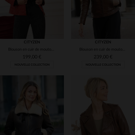
CITYZEN
CITYZEN
Blouson en cuir de mouton rouge marbré, slim-fit et polyvalent.
Blouson en cuir de mouton cognac, slim fit, avec capuche amovible.
199,00 €
239,00 €
NOUVELLE COLLECTION
NOUVELLE COLLECTION
TAILLES DISPONIBLES
TAILLES DISPONIBLES
S
M
L
XL
2XL
XS
S
M
L
XL
3XL
4XL
2XL
3XL