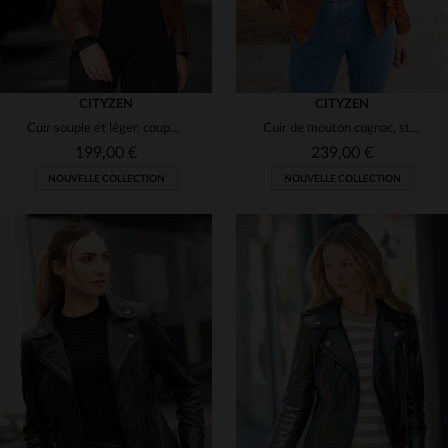
CITYZEN
CITYZEN
Cuir souple et léger, coupe slimfit, pour un look motard intemporel.
Cuir de mouton cognac, style biker vieilli et détails motard discrets.
199,00 €
239,00 €
NOUVELLE COLLECTION
NOUVELLE COLLECTION
TAILLES DISPONIBLES
TAILLES DISPONIBLES
S
M
L
XL
2XL
S
M
L
XL
3XL
3XL
4XL