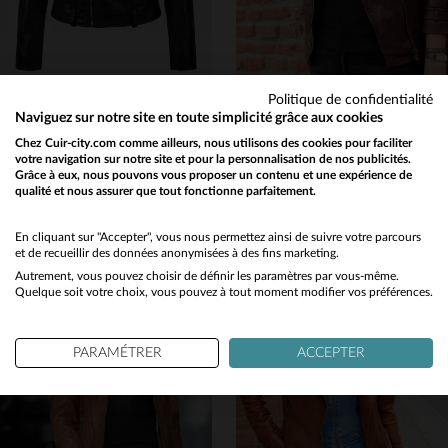
Politique de confidentialité
CITYZEN
CITYZEN
Naviguez sur notre site en toute simplicité grâce aux cookies
Cuir de mouton noir, perfecto slim fit au style rock et intemporel.
Cuir de mouton oxblood, tanné.Perfecto léger, style biker.
Chez Cuir-city.com comme ailleurs, nous utilisons des cookies pour faciliter
votre navigation sur notre site et pour la personnalisation de nos publicités.
199,00 €
239,00 €
Grâce à eux, nous pouvons vous proposer un contenu et une expérience de
NOUVELLE COLLECTION
NOUVELLE COLLECTION
qualité et nous assurer que tout fonctionne parfaitement.
Would you like to be redirected to our English site?
No
En cliquant sur "Accepter", vous nous permettez ainsi de suivre votre parcours
et de recueillir des données anonymisées à des fins marketing.
Autrement, vous pouvez choisir de définir les paramètres par vous-même.
Yes
Quelque soit votre choix, vous pouvez à tout moment modifier vos préférences.
TAILLES DISPONIBLES
S
M
L
XL
2XL
TAILLES DISPONIBLES
PARAMÉTRER
ACCEPTER
S
M
L
XL
2XL
3XL
4XL