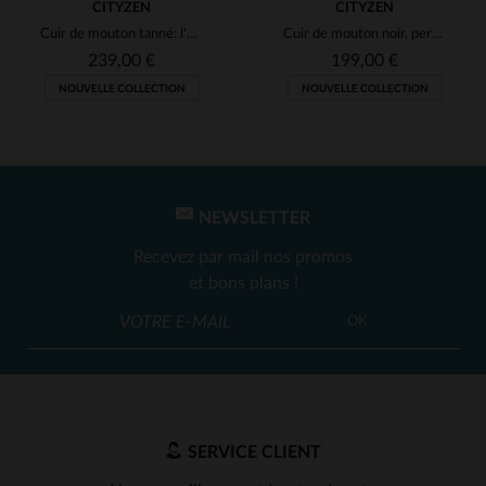
CITYZEN
CITYZEN
Cuir de mouton tanné: l'esprit biker dans un perfecto noir.
Cuir de mouton noir, perfecto slim fit au style rock et intemporel.
239,00 €
199,00 €
NOUVELLE COLLECTION
NOUVELLE COLLECTION
NEWSLETTER
Recevez par mail nos promos
et bons plans !
OK
SERVICE CLIENT