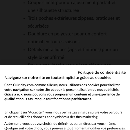
Coupe slimfit pour un ajustement parfait et
une silhouette structurée
Trois poches extérieures zippées, pratiques et
sécurisées
Doublure en polyester pour un confort
optimal en toutes saisons
Détails métalliques (zips et finitions) pour un
style biker affirmé
Polyvalent: idéal avec un jean skinny, des
Politique de confidentialité
bottines ou une robe près du corps
Naviguez sur notre site en toute simplicité grâce aux cookies
Cuir qui évolue avec le temps, développant
Chez Cuir-city.com comme ailleurs, nous utilisons des cookies pour faciliter
une patine unique
votre navigation sur notre site et pour la personnalisation de nos publicités.
Grâce à eux, nous pouvons vous proposer un contenu et une expérience de
qualité et nous assurer que tout fonctionne parfaitement.
Would you like to be redirected to our English site?
QUESTIONS FRÉQUENTES
No
En cliquant sur "Accepter", vous nous permettez ainsi de suivre votre parcours
et de recueillir des données anonymisées à des fins marketing.
Autrement, vous pouvez choisir de définir les paramètres par vous-même.
Yes
Quelle est l'épaisseur du cuir d'agneau utilisé pour ce
Quelque soit votre choix, vous pouvez à tout moment modifier vos préférences.