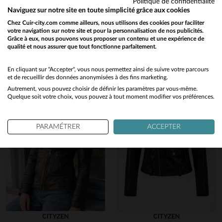
Politique de confidentialité
Vous aimerez également…
Naviguez sur notre site en toute simplicité grâce aux cookies
Chez Cuir-city.com comme ailleurs, nous utilisons des cookies pour faciliter
Découvrez ces produits similaires sélectionnés pour vous
votre navigation sur notre site et pour la personnalisation de nos publicités.
Grâce à eux, nous pouvons vous proposer un contenu et une expérience de
qualité et nous assurer que tout fonctionne parfaitement.
Would you like to be redirected to our English site?
No
En cliquant sur "Accepter", vous nous permettez ainsi de suivre votre parcours
et de recueillir des données anonymisées à des fins marketing.
Autrement, vous pouvez choisir de définir les paramètres par vous-même.
Yes
Quelque soit votre choix, vous pouvez à tout moment modifier vos préférences.
en cliquant ici
PARAMÉTRER
ACCEPTER
CITYZEN
CITYZEN