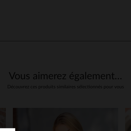
5
/
5
Avis collecté par un tiers
Superbe
Avis du
09/05/2025
, suite à une expérience du
29/04/2025
par
Valerie D.
UTILE
(0)
Signaler
Vous aimerez également…
1
Découvrez ces produits similaires sélectionnés pour vous