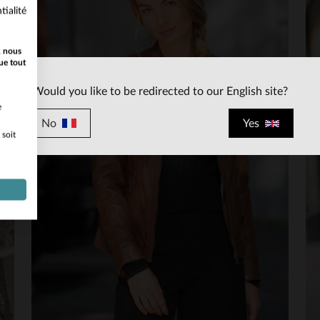
tialité
, nous
ue tout
Would you like to be redirected to our English site?
e
No
Yes
 soit