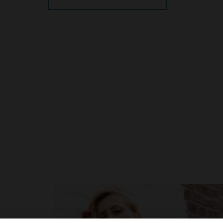
5
/
5
Basé sur
1
avis soumis à un
contrôle
Voir tous les avis sur ce site
5
étoiles
1
en cliquant ici
4
étoiles
0
3
étoiles
0
2
étoiles
0
1
étoile
0
Trier les avis