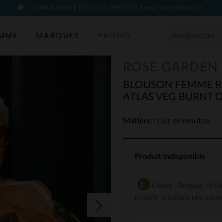
LIVRAISON ET RETOUR OFFERTS
(voir conditions)
MME
MARQUES
PROMO
ROSE GARDEN
BLOUSON FEMME R
ATLAS VEG BURNT 
Matière :
cuir de mouton
Produit indisponible
Coupe : Regular ➔ Choi
modèle affichant une coupe