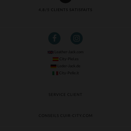
4,8/5 CLIENTS SATISFAITS
Leather-Jack.com
City-Piel.es
Leder-Jack.de
City-Pelle.it
SERVICE CLIENT
Suivre ma commande
Échange & Remboursement
CONSEILS CUIR-CITY.COM
Questions fréquentes
Livraison gratuite
Entretien du cuir