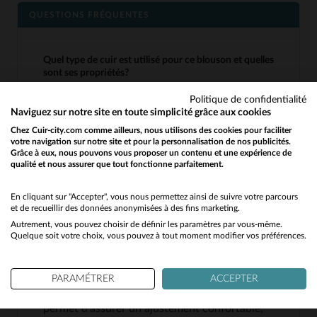
QUESTIONS FRÉQUENTES
Quel type de cuir est utilisé pour ce blouson et quelles
sont ses propriétés?
Ce blouson est fabriqué en cuir de mouton
Politique de confidentialité
premium. Ce type de cuir est connu pour sa
Naviguez sur notre site en toute simplicité grâce aux cookies
souplesse, sa légèreté et son grain fin. Il est
Chez Cuir-city.com comme ailleurs, nous utilisons des cookies pour faciliter
votre navigation sur notre site et pour la personnalisation de nos publicités.
également très résistant tout en restant
Grâce à eux, nous pouvons vous proposer un contenu et une expérience de
qualité et nous assurer que tout fonctionne parfaitement.
Would you like to be redirected to our English site?
confortable à porter, ce qui le rend idéal pour un
usage quotidien.
No
En cliquant sur "Accepter", vous nous permettez ainsi de suivre votre parcours
et de recueillir des données anonymisées à des fins marketing.
Autrement, vous pouvez choisir de définir les paramètres par vous-même.
Yes
Quelque soit votre choix, vous pouvez à tout moment modifier vos préférences.
Pourquoi est-il conseillé de prendre une taille au-dessus
pour la coupe slim?
La coupe slim est conçue pour épouser les
PARAMÉTRER
ACCEPTER
formes du corps. Prendre une taille au-dessus
permet d’assurer un ajustement confortable,