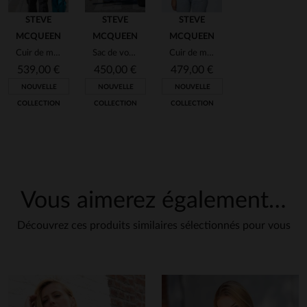
STEVE
STEVE
STEVE
MCQUEEN
MCQUEEN
MCQUEEN
Cuir de mouton bleu nordique, inspiré du racing, coupe slim ajustée.
Sac de voyage format 48h bleu nordique
Cuir de mouton bleu, léger et souple. Style motard, héritage McQueen.
539,00 €
450,00 €
479,00 €
NOUVELLE
NOUVELLE
NOUVELLE
COLLECTION
COLLECTION
COLLECTION
Vous aimerez également…
Découvrez ces produits similaires sélectionnés pour vous