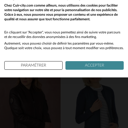
Chez Cuir-city.com comme ailleurs, nous utilisons des cookies pour faciliter
votre navigation sur notre site et pour la personnalisation de nos publicités.
Grâce à eux, nous pouvons vous proposer un contenu et une expérience de
qualité et nous assurer que tout fonctionne parfaitement.
Would you like to be redirected to our English site?
CITYZEN
STEVE MCQUEEN
No
En cliquant sur "Accepter", vous nous permettez ainsi de suivre votre parcours
Blouson en cuir d'agneau doré, coupe slimfit et style rétro éclatant.
Cuir de mouton bleu nordique, coupe slim et style rétro années 70.
et de recueillir des données anonymisées à des fins marketing.
479,00 €
489,00 €
Autrement, vous pouvez choisir de définir les paramètres par vous-même.
Yes
Quelque soit votre choix, vous pouvez à tout moment modifier vos préférences.
NOUVELLE COLLECTION
NOUVELLE COLLECTION
PARAMÉTRER
ACCEPTER
TAILLES DISPONIBLES
TAILLES DISPONIBLES
42
44
M