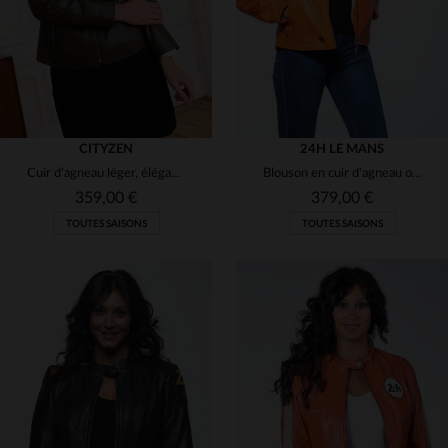
CITYZEN
24H LE MANS
Cuir d'agneau léger, élégant et intemporel pour une silhouette épurée.
Blouson en cuir d'agneau orange, col motard, coupe régulière.
359,00 €
379,00 €
TOUTES SAISONS
TOUTES SAISONS
TAILLES DISPONIBLES
TAILLES DISPONIBLES
40
44
L
XL