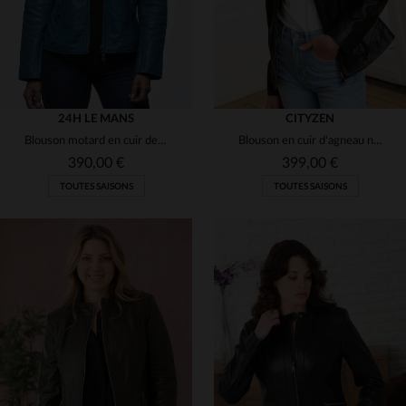
24H LE MANS
CITYZEN
Blouson motard en cuir de mouton bleu océan, léger et souple.
Blouson en cuir d'agneau noir, col motard, style rock et coupe droite.
390,00 €
399,00 €
TOUTES SAISONS
TOUTES SAISONS
TAILLES DISPONIBLES
TAILLES DISPONIBLES
XS
44
46