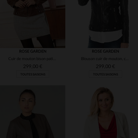
M
XL
T2
ROSE GARDEN
ROSE GARDEN
Cuir de mouton bison patiné, souple et léger, pour un look vintage.
Blouson cuir de mouton, col Mao. Coupe ajustée, léger et patiné.
299,00 €
299,00 €
TOUTES SAISONS
TOUTES SAISONS
TAILLES DISPONIBLES
TAILLES DISPONIBLES
XS
S
M
L
3XL
S
M
L
XL