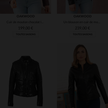
OAKWOOD
OAKWOOD
Cuir de mouton chocolat lavé, coupe slim motard, souple et intemporel.
Un blouson en cuir de mouton noir, souple et léger, à la coupe droite et intemporelle, avec capuche et col motard.
199,00 €
239,00 €
TOUTES SAISONS
TOUTES SAISONS
TAILLES DISPONIBLES
TAILLES DISPONIBLES
L
XS