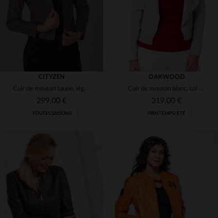
CITYZEN
OAKWOOD
Cuir de mouton taupe, léger et slim : l'élégance urbaine en blouson.
Cuir de mouton blanc, col châle. Léger, souple et confortable.
299,00 €
319,00 €
TOUTES SAISONS
PRINTEMPS/ÉTÉ
TAILLES DISPONIBLES
TAILLES DISPONIBLES
44
M