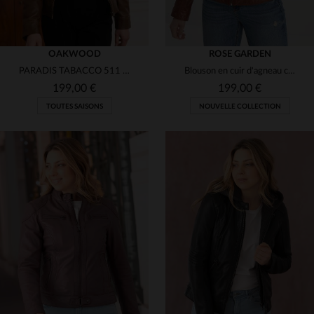
OAKWOOD
ROSE GARDEN
PARADIS TABACCO 511 : cuir souple, slimfit, teinte tobacco. Mi-saison.
Blouson en cuir d'agneau cognac, léger et intemporel, polyvalent.
199,00 €
199,00 €
TOUTES SAISONS
NOUVELLE COLLECTION
TAILLES DISPONIBLES
TAILLES DISPONIBLES
M
XS
S
2XL