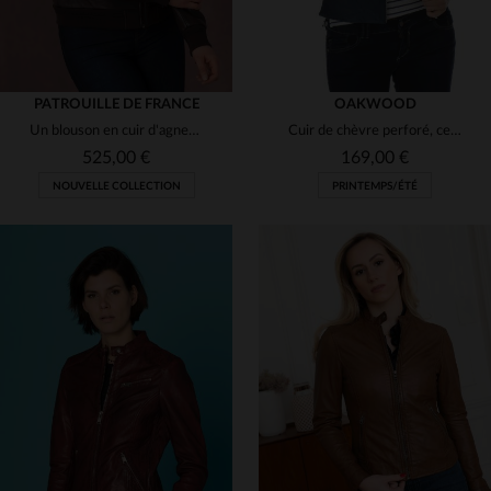
PATROUILLE DE FRANCE
OAKWOOD
Un blouson en cuir d'agneau marron, slim et motard, look affirmé.
Cuir de chèvre perforé, ce blouson léger sublime l'été avec style.
525,00 €
169,00 €
NOUVELLE COLLECTION
PRINTEMPS/ÉTÉ
TAILLES DISPONIBLES
TAILLES DISPONIBLES
M
S