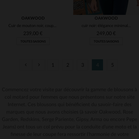
OAKWOOD
OAKWOOD
Cuir de mouton noir, coupe slim et détails biker pour un look rock.
cuir noir: élégance minimaliste et intemporelle.
239,00 €
249,00 €
TOUTES SAISONS
TOUTES SAISONS
1
2
3
4
5
Commencez votre visite par découvrir la gamme de blousons à
TAILLES DISPONIBLES
TAILLES DISPONIBLES
col motard pour femmes que nous présentons sur notre site
Internet. Ces blousons qui bénéficient du savoir-faire des
XS
2XL
marques que nous avons choisies (à savoir Oakwood, Rose
Garden, Redskins, Serge Pariente, Gipsy, Arma ou encore Pepe
Jeans) ont tous un col prévu pour la conduite d'une moto et la
finesse de leur coupe fera ressortir l'harmonie de votre