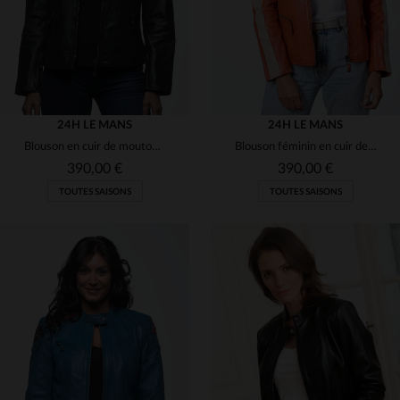
24H LE MANS
24H LE MANS
Blouson en cuir de mouton noir, coupe droite, style bomber motard.
Blouson féminin en cuir de mouton orange.Coupe slim, look décontracté.
390,00 €
390,00 €
TOUTES SAISONS
TOUTES SAISONS
TAILLES DISPONIBLES
TAILLES DISPONIBLES
L
XL
M
L