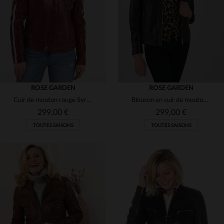
(1)
(39)
XL
L
(1)
(20)
ROSE GARDEN
ROSE GARDEN
Cuir de mouton rouge Syrah, col motard, coupe regular et souple.
Blouson en cuir de mouton noir, style café racer, élégant et robuste.
299,00 €
299,00 €
TOUTES SAISONS
TOUTES SAISONS
TAILLES DISPONIBLES
TAILLES DISPONIBLES