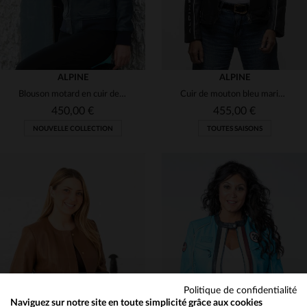
ALPINE
ALPINE
Blouson motard en cuir de mouton bleu royal, coupe droite et élégante.
Cuir de mouton bleu marine, style motorsport, col motard et souplesse.
450,00 €
455,00 €
NOUVELLE COLLECTION
TOUTES SAISONS
TAILLES DISPONIBLES
TAILLES DISPONIBLES
L
XL
S
M
L
XL
2XL
Politique de confidentialité
Naviguez sur notre site en toute simplicité grâce aux cookies