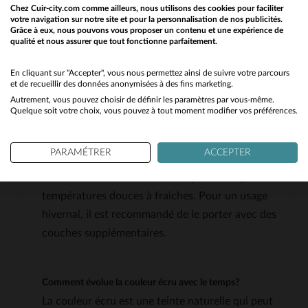
Chez Cuir-city.com comme ailleurs, nous utilisons des cookies pour faciliter
généralement d'une épaisseur d'environ 0,8 à 1,2 mm,
votre navigation sur notre site et pour la personnalisation de nos publicités.
Grâce à eux, nous pouvons vous proposer un contenu et une expérience de
ce qui le rend confortable tout en offrant une bonne
qualité et nous assurer que tout fonctionne parfaitement.
Would you like to be redirected to our English site?
durabilité.
No
En cliquant sur "Accepter", vous nous permettez ainsi de suivre votre parcours
et de recueillir des données anonymisées à des fins marketing.
QUESTIONS FRÉQUENTES
Autrement, vous pouvez choisir de définir les paramètres par vous-même.
Yes
Quelque soit votre choix, vous pouvez à tout moment modifier vos préférences.
Ce blouson est-il adapté pour les températures froides?
PARAMÉTRER
ACCEPTER
Bien qu'il soit conçu pour toutes les saisons, ce
blouson en cuir de mouton est plutôt adapté aux
températures douces à fraîches. Pour un usage
hivernal, il est recommandé de le porter avec des
couches supplémentaires.
Comment évolue la couleur écru avec le temps?
La couleur écru est une teinte naturelle qui peut