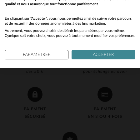
qualité et nous assurer que tout fonctionne parfaitement.
Would you like to be redirected to our English site?
No
En cliquant sur "Accepter", vous nous permettez ainsi de suivre votre parcours
et de recueillir des données anonymisées à des fins marketing.
Autrement, vous pouvez choisir de définir les paramètres par vous-même.
Yes
Quelque soit votre choix, vous pouvez à tout moment modifier vos préférences.
PARAMÉTRER
ACCEPTER
LIVRAISON OFFERTE
RETOUR 90J OFFERT
dès 50 €
pour échange ou avoir
PAIEMENT
PAIEMENT
SÉCURISÉ
EN 3 OU 4 FOIS