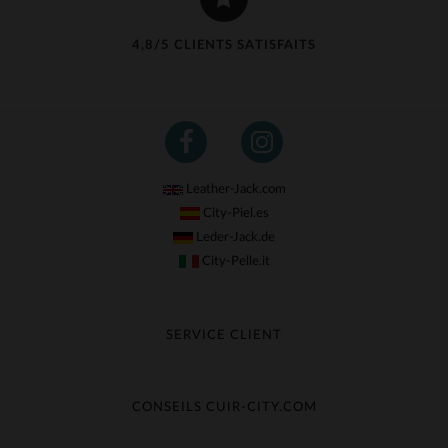
4,8/5 CLIENTS SATISFAITS
Leather-Jack.com
City-Piel.es
Leder-Jack.de
City-Pelle.it
SERVICE CLIENT
Suivre ma commande
Échange & Remboursement
CONSEILS CUIR-CITY.COM
Questions fréquentes