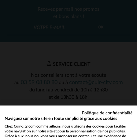
Recevez par mail nos promos
et bons plans !
OK
SERVICE CLIENT
Nos conseillers sont à votre écoute
03 59 08 80 80
contact@cuir-city.com
au
ou à
du lundi au vendredi de 10h à 12h30
et de 13h30 à 18h.
Politique de confidentialité
Naviguez sur notre site en toute simplicité grâce aux cookies
NOS PARTENAIRES DE CONFIANCE
Chez Cuir-city.com comme ailleurs, nous utilisons des cookies pour faciliter
votre navigation sur notre site et pour la personnalisation de nos publicités.
Grâce à eux, nous pouvons vous proposer un contenu et une expérience de