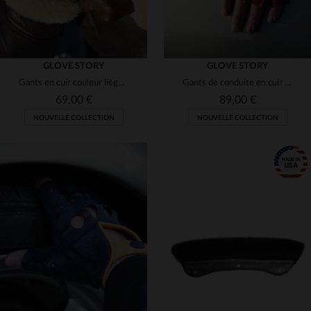
GLOVE STORY
GLOVE STORY
Gants en cuir couleur liège doublure polaire et élastique en laine
Gants de conduite en cuir de cerf mitaines rouge et noir
69,00 €
89,00 €
NOUVELLE COLLECTION
NOUVELLE COLLECTION
TAILLES DISPONIBLES
TAILLES DISPONIBLES
8
8 1/2
8
8 1/2
9