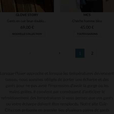
GLOVE STORY
MCS
Gants en cuir brun doublure polaire et élastique en laine
Chèche homme bleu
69,00 €
45,00 €
NOUVELLE COLLECTION
TOUTES SAISONS
1
2
Lorsque l'hiver approche et lorsque les températures deviennent
TAILLES DISPONIBLES
TAILLES DISPONIBLES
basses, nous sommes obligés de porter une écharpe et des
gants pour ne pas avoir l'impression d'avoir la gorge ou les
9 1/2
TU
mains gelées. Il convient par conséquent d'anticiper le
refroidissement des températures si vous pensez que vos gants
ou votre écharpe doivent être remplacés. Notre site Cuir-
City.com présente en premier lieu plusieurs paires de gants