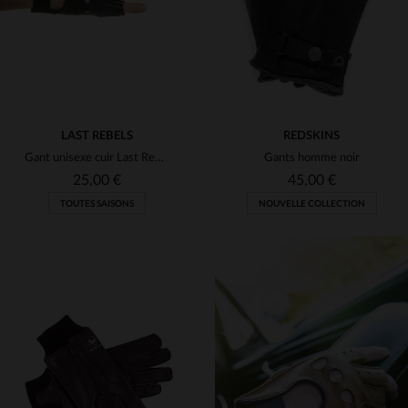
LAST REBELS
REDSKINS
Gant unisexe cuir Last Rebels Noir
Gants homme noir
25,00 €
45,00 €
TOUTES SAISONS
NOUVELLE COLLECTION
TAILLES DISPONIBLES
TAILLES DISPONIBLES
XL
2XL
L
XL