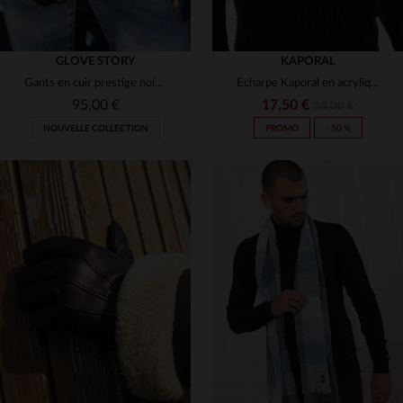
GLOVE STORY
KAPORAL
Gants en cuir prestige noir avec bord poignée suédé
Echarpe Kaporal en acrylique bleu
95,00 €
17,50 €
35,00 €
NOUVELLE COLLECTION
PROMO
−50 %
TAILLES DISPONIBLES
TAILLES DISPONIBLES
8 1/2
9 1/2
TU