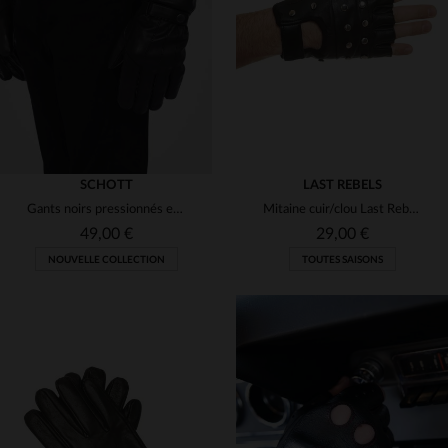
(2)
(16)
(3)
(1)
(4)
(1)
(2)
(20)
(1)
(11)
SCHOTT
LAST REBELS
(4)
Gants noirs pressionnés en cuir de buffle
Mitaine cuir/clou Last Rebels noir
(1)
(20)
(5)
49,00 €
29,00 €
(7)
NOUVELLE COLLECTION
TOUTES SAISONS
(1)
(1)
TAILLES DISPONIBLES
TAILLES DISPONIBLES