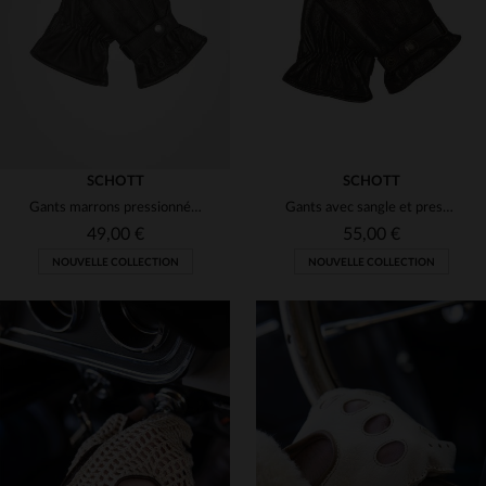
M
L
XL
8
8 1/2
9
9 1/2
SCHOTT
SCHOTT
Gants marrons pressionnés en cuir de buffle
Gants avec sangle et pressions en cuir marron
49,00 €
55,00 €
NOUVELLE COLLECTION
NOUVELLE COLLECTION
TAILLES DISPONIBLES
TAILLES DISPONIBLES
M
L
XL
M
L
XL