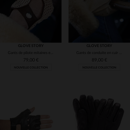
GLOVE STORY
GLOVE STORY
Gants de pilote mitaines en cuir couleur liège avec crochets coton
Gants de conduite en cuir de cerf mitaines crème
79,00 €
89,00 €
NOUVELLE COLLECTION
NOUVELLE COLLECTION
TAILLES DISPONIBLES
TAILLES DISPONIBLES
8
8 1/2
9
9 1/2
8 1/2
9
9 1/2