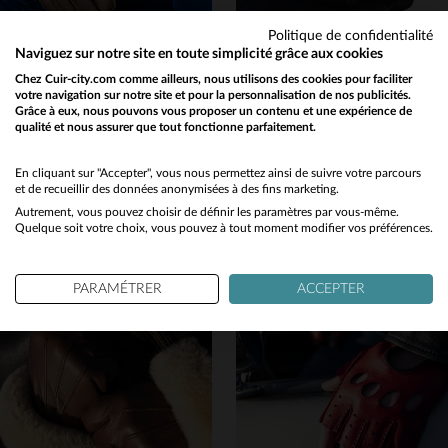
Politique de confidentialité
Naviguez sur notre site en toute simplicité grâce aux cookies
Chez Cuir-city.com comme ailleurs, nous utilisons des cookies pour faciliter
votre navigation sur notre site et pour la personnalisation de nos publicités.
GLOVE STORY
SCHOTT
Grâce à eux, nous pouvons vous proposer un contenu et une expérience de
qualité et nous assurer que tout fonctionne parfaitement.
Gants en cuir de cerf couleur liège pour homme
Gants noir avec picots antidérapants
Would you like to be redirected to our English site?
109,00 €
39,00 €
No
En cliquant sur "Accepter", vous nous permettez ainsi de suivre votre parcours
NOUVELLE COLLECTION
NOUVELLE COLLECTION
et de recueillir des données anonymisées à des fins marketing.
Autrement, vous pouvez choisir de définir les paramètres par vous-même.
Yes
Quelque soit votre choix, vous pouvez à tout moment modifier vos préférences.
PARAMÉTRER
ACCEPTER
TAILLES DISPONIBLES
TAILLES DISPONIBLES
8
8 1/2
9
9 1/2
S/M
L/XL