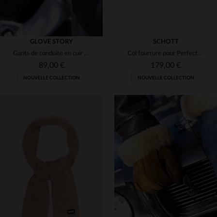
GLOVE STORY
SCHOTT
Gants de conduite en cuir de cerf mitaines bleu et orange
Col fourrure pour Perfecto Schott NYC
89,00 €
179,00 €
NOUVELLE COLLECTION
NOUVELLE COLLECTION
TAILLES DISPONIBLES
TAILLES DISPONIBLES
9
9 1/2
38
40
42
44