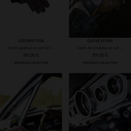
COCKPIT USA
GLOVE STORY
Gants aviateur en cuir A-10 flyers
Gants de conduite en cuir de cerf mitaines liège et bleu
89,00 €
89,00 €
NOUVELLE COLLECTION
NOUVELLE COLLECTION
TAILLES DISPONIBLES
TAILLES DISPONIBLES
9
10
11
8
8 1/2
9
9 1/2