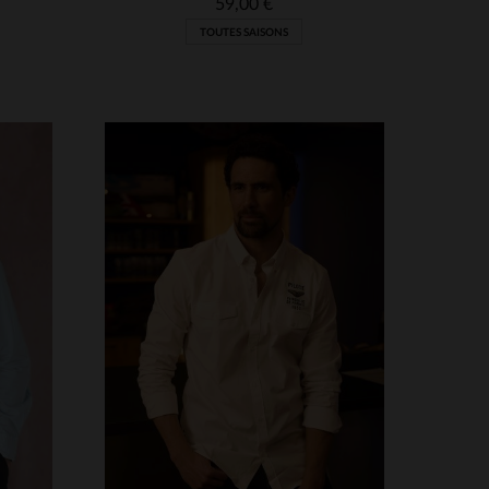
59,00 €
TOUTES SAISONS
S
TAILLES DISPONIBLES
46
48
52