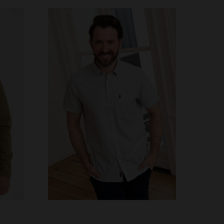
S
TAILLES DISPONIBLES
S
M
L