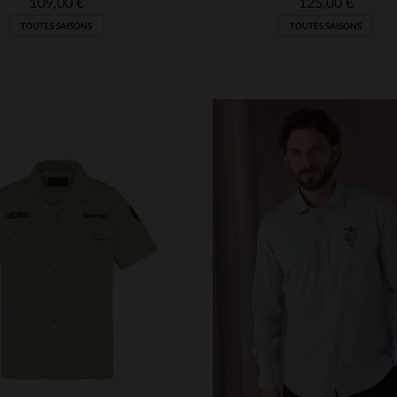
109,00 €
125,00 €
TOUTES SAISONS
TOUTES SAISONS
ILLES DISPONIBLES
TAILLES DISPONIBLE
S
M
L
XL
M
L
XL
2XL