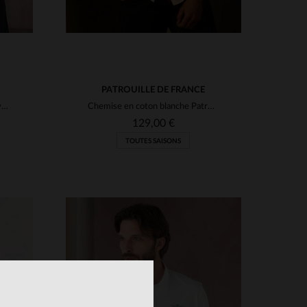
PATROUILLE DE FRANCE
Chemise couleur bleu glacier avec logo aéronautique
Chemise en coton blanche Patrouille de France
129,00 €
TOUTES SAISONS