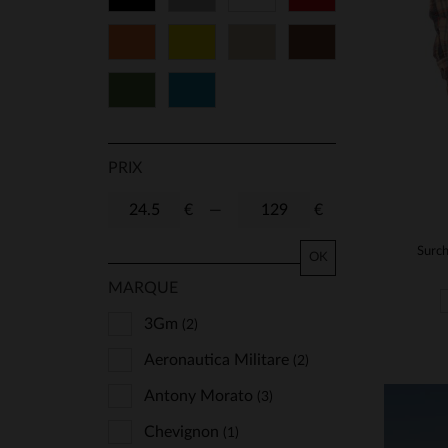
Orange
Jaune
Beige
Marron
Vert
Bleu
PRIX
€
—
€
Surch
OK
MARQUE
3Gm
(2)
Aeronautica Militare
(2)
Antony Morato
(3)
Chevignon
(1)