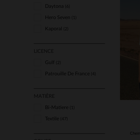
Daytona
(6)
Hero Seven
(1)
Kaporal
(2)
Marine Nationale
(1)
TA
LICENCE
Mcs
(14)
S
Petrol Industries
Gulf
(2)
(3)
Redskins
Patrouille De France
(5)
(4)
Schott
(2)
MATIÈRE
Von Dutch
(6)
Bi-Matiere
(1)
Textile
(47)