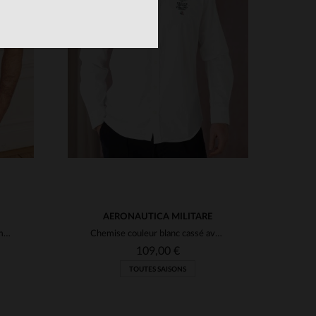
S
TAILLES DISPONIBLES
L
XL
2XL
AERONAUTICA MILITARE
Chemise à manches courtes à motifs rouges
Chemise couleur blanc cassé avec logo aéronautique
109,00 €
TOUTES SAISONS