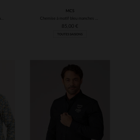
MCS
Surchemise en coton couleur sauge
Chemise à motif bleu manches courtes
85,00 €
TOUTES SAISONS
S
TAILLES DISPONIBLES