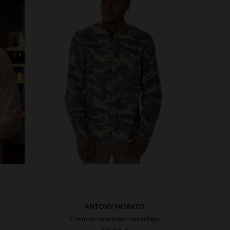
S
TAILLES DISPONIBLES
M
L
2XL
ANTONY MORATO
Chemise blanche en coton avec bandes bleu blanc rouge
Chemise imprimée camouflage