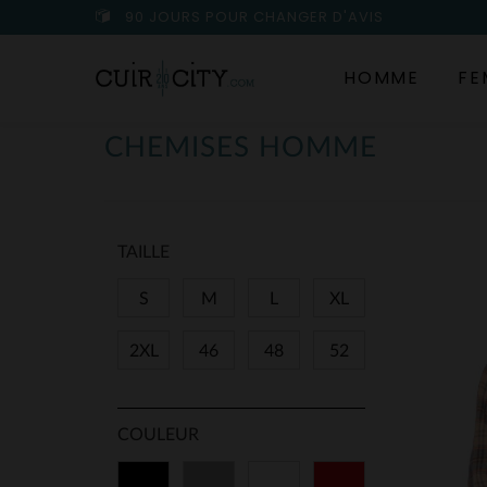
90 JOURS POUR CHANGER D'AVIS
HOMME
FE
CHEMISES HOMME
TAILLE
S
M
L
XL
2XL
46
48
52
COULEUR
Noir
Gris
Blanc
Rouge