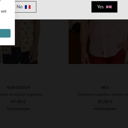
e
No
Yes
 soit
ILLES DISPONIBLES
TAILLES DISPONIBLE
L
XL
2XL
S
L
XL
2XL
VON DUTCH
MCS
mise en viscose imprimée
49,00 €
85,00 €
TOUTES SAISONS
TOUTES SAISONS