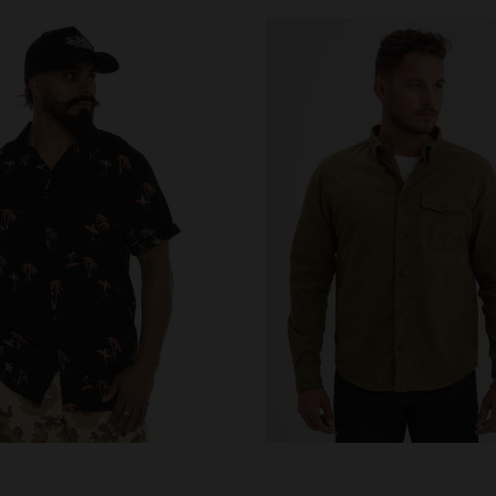
ILLES DISPONIBLES
TAILLES DISPONIBLE
S
L
XL
S
M
XL