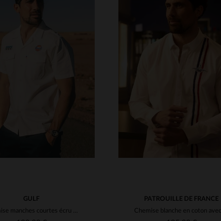
ILLES DISPONIBLES
TAILLES DISPONIBLE
M
L
XL
2XL
S
M
L
XL
GULF
PATROUILLE DE FRANCE
Chemise manches courtes écru avec poches poitrine