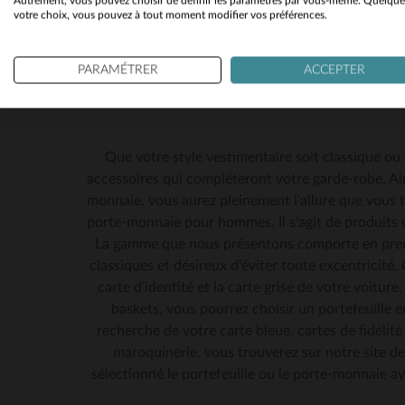
Autrement, vous pouvez choisir de définir les paramètres par vous-même. Quelque
votre choix, vous pouvez à tout moment modifier vos préférences.
PARAMÉTRER
ACCEPTER
Que votre style vestimentaire soit classique ou 
accessoires qui compléteront votre garde-robe. Ai
monnaie, vous aurez pleinement l'allure que vous te
porte-monnaie pour hommes. Il s'agit de produits
La gamme que nous présentons comporte en premie
classiques et désireux d'éviter toute excentricité
carte d'identité et la carte grise de votre voitur
TA
baskets, vous pourrez choisir un portefeuille en
recherche de votre carte bleue, cartes de fidélité
maroquinerie, vous trouverez sur notre site de
sélectionné le portefeuille ou le porte-monnaie a