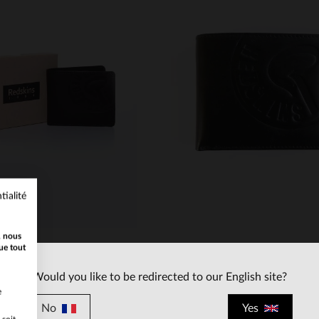
ILLES DISPONIBLES
TAILLES DISPONIBLE
TU
TU
tialité
, nous
ue tout
Would you like to be redirected to our English site?
REDSKINS
REDSKINS
e
Portefeuille homme Redskins marron
Portefeuille en cuir noir hom
No
Yes