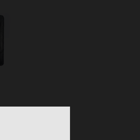
S
TAILLES DISPONIBLES
TU
me