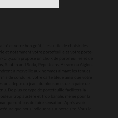
té et votre bon goût, il est utile de choisir des
ie et notamment votre portefeuille et votre porte-
uir-City.com propose un choix de portefeuilles et de
s, Scotch and Soda, Pepe Jeans, Azzaro ou Aiglon.
endront à merveille aux hommes aimant les tenues
rmis de conduire, votre carte bleue ainsi que votre
tes un adepte du jean, du blouson et de la paire de
S
nu. De plus ce type de portefeuille facilitera la
e couleur trop austère et trop banale, même pour la
 manqueront pas de faire sensation. Après avoir
océdure que nous indiquons sur notre site. Vous le