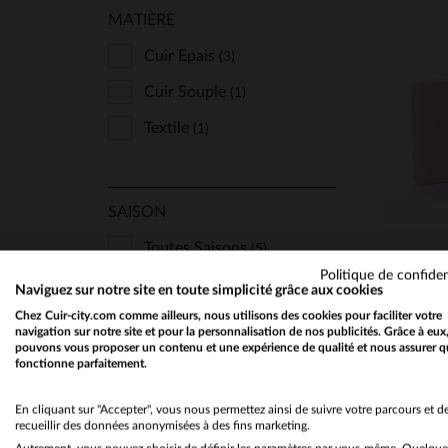
MATIÈRE
Cuir Epais
(3)
Cuir Souple
(1)
Textile
(1)
TA
SAISON
Toutes Saisons
(5)
Politique de confiden
Naviguez sur notre site en toute simplicité grâce aux cookies
Chez Cuir-city.com comme ailleurs, nous utilisons des cookies pour faciliter votre
N'AFFICHER QUE
navigation sur notre site et pour la personnalisation de nos publicités. Grâce à eux
pouvons vous proposer un contenu et une expérience de qualité et nous assurer q
fonctionne parfaitement.
Les Nouveautés
(2)
En cliquant sur "Accepter", vous nous permettez ainsi de suivre votre parcours et d
recueillir des données anonymisées à des fins marketing.