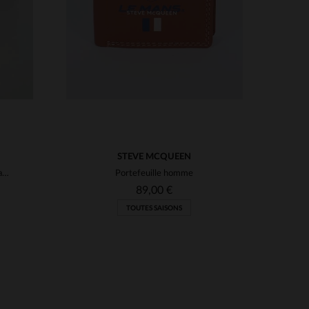
STEVE MCQUEEN
Porte-monnaie en cuir marron avec coin en denim
Portefeuille homme
89,00 €
TOUTES SAISONS