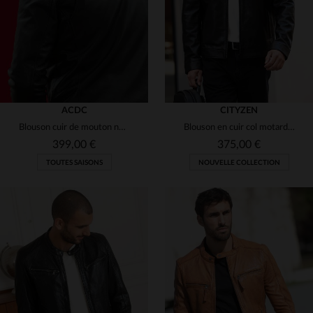
ACDC
CITYZEN
Blouson cuir de mouton noir, licence AC/DC, esprit *Back in Black*.
Blouson en cuir col motard noir complet pour homme
399,00 €
375,00 €
TOUTES SAISONS
NOUVELLE COLLECTION
TAILLES DISPONIBLES
TAILLES DISPONIBLES
S
M
L
XL
2XL
S
M
L
XL
2XL
3XL
4XL
3XL
4XL