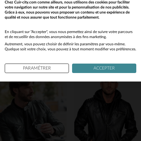
Chez Cuir-city.com comme ailleurs, nous utilisons des cookies pour faciliter
votre navigation sur notre site et pour la personnalisation de nos publicités.
Grâce à eux, nous pouvons vous proposer un contenu et une expérience de
qualité et nous assurer que tout fonctionne parfaitement.
Would you like to be redirected to our English site?
No
En cliquant sur "Accepter", vous nous permettez ainsi de suivre votre parcours
SCHOTT
DAYTONA
et de recueillir des données anonymisées à des fins marketing.
Schott signe ce blouson biker en cuir d'agneau noir, rock et précis.
Daytona : cuir d'agneau lavé cognac, coupe slim et capuche amovible.
Autrement, vous pouvez choisir de définir les paramètres par vous-même.
Yes
199,00 €
290,00 €
349,00 €
Quelque soit votre choix, vous pouvez à tout moment modifier vos préférences.
PROMO
−43 %
NOUVELLE COLLECTION
PARAMÉTRER
ACCEPTER
TAILLES DISPONIBLES
S
M
L
XL
2XL
TAILLES DISPONIBLES
M
L
XL
2XL
3XL
3XL
4XL
5XL
6XL