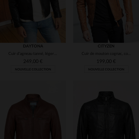
DAYTONA
CITYZEN
Cuir d'agneau tanné, léger et brillant, sobre et moderne.
Cuir de mouton cognac, coupe skinny ajustée. Léger et intemporel.
249,00 €
199,00 €
NOUVELLE COLLECTION
NOUVELLE COLLECTION
TAILLES DISPONIBLES
TAILLES DISPONIBLES
S
M
L
XL
2XL
S
M
L
XL
2XL
3XL
4XL
3XL