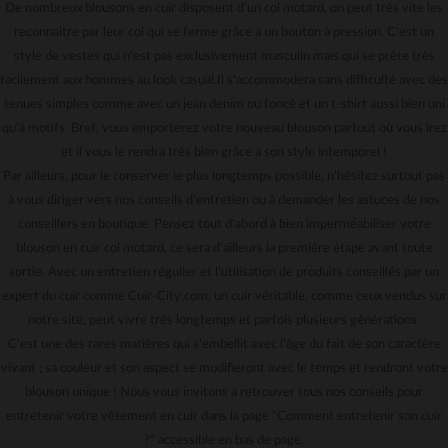
De nombreux blousons en cuir disposent d'un col motard, on peut très vite les
reconnaitre par leur col qui se ferme grâce à un bouton à pression. C'est un
style de vestes qui n'est pas exclusivement masculin mais qui se prête très
facilement aux hommes au look casual.Il s'accommodera sans difficulté avec des
tenues simples comme avec un jean denim ou foncé et un t-shirt aussi bien uni
qu'à motifs. Bref, vous emporterez votre nouveau blouson partout où vous irez
et il vous le rendra très bien grâce à son style intemporel !
Par ailleurs, pour le conserver le plus longtemps possible, n'hésitez surtout pas
à vous diriger vers nos conseils d'entretien ou à demander les astuces de nos
conseillers en boutique. Pensez tout d'abord à bien imperméabiliser votre
blouson en cuir col motard, ce sera d'ailleurs la première étape avant toute
sortie. Avec un entretien régulier et l'utilisation de produits conseillés par un
expert du cuir comme Cuir-City.com, un cuir véritable, comme ceux vendus sur
notre site, peut vivre très longtemps et parfois plusieurs générations.
C'est une des rares matières qui s'embellit avec l'âge du fait de son caractère
vivant ; sa couleur et son aspect se modifieront avec le temps et rendront votre
blouson unique ! Nous vous invitons à retrouver tous nos conseils pour
entretenir votre vêtement en cuir dans la page
"Comment entretenir son cuir
?"
accessible en bas de page.