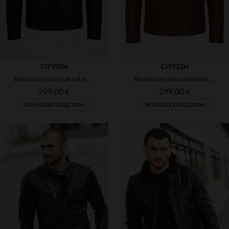
CITYZEN
CITYZEN
Blouson en cuir noir col motard
Blouson en cuir col montant couleur mocca
299,00 €
299,00 €
NOUVELLE COLLECTION
NOUVELLE COLLECTION
TAILLES DISPONIBLES
TAILLES DISPONIBLES
S
M
L
XL
2XL
S
M
L
XL
2XL
3XL
4XL
5XL
3XL
4XL