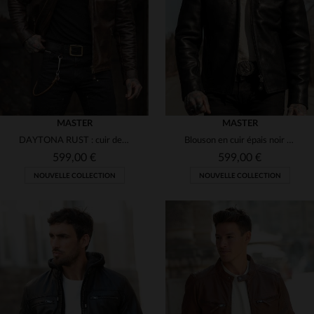
(21)
(27)
3XL
3XL
(39)
(30)
(42)
(19)
(7)
(23)
(1)
(1)
MASTER
MASTER
(2)
DAYTONA RUST : cuir de buffle rouille.Blouson biker au style affirmé.
Blouson en cuir épais noir col motard
599,00 €
599,00 €
NOUVELLE COLLECTION
NOUVELLE COLLECTION
TAILLES DISPONIBLES
TAILLES DISPONIBLES
XS
S
M
L
XL
XS
S
M
L
XL