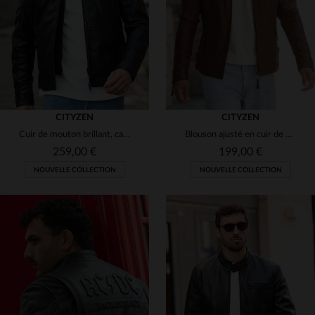
2XL
3XL
4XL
2XL
3XL
4XL
CITYZEN
CITYZEN
Cuir de mouton brillant, capuche amovible pour varier les looks.
Blouson ajusté en cuir de mouton cognac, coupe skinny et légèreté.
259,00 €
199,00 €
NOUVELLE COLLECTION
NOUVELLE COLLECTION
TAILLES DISPONIBLES
TAILLES DISPONIBLES
S
M
L
XL
2XL
S
M
L
XL
2XL
3XL
4XL
5XL
3XL