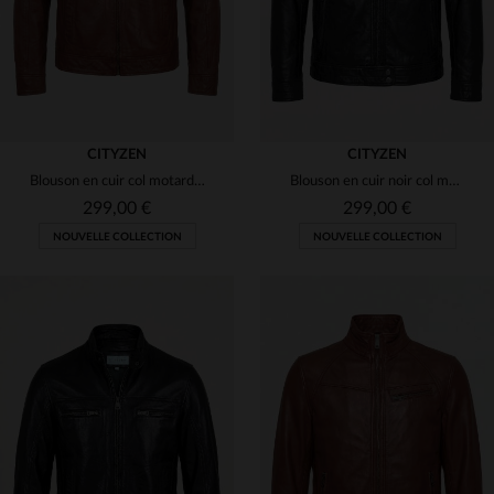
CITYZEN
CITYZEN
Blouson en cuir col motard couleur mocca
Blouson en cuir noir col montant
299,00 €
299,00 €
NOUVELLE COLLECTION
NOUVELLE COLLECTION
TAILLES DISPONIBLES
TAILLES DISPONIBLES
S
M
L
XL
2XL
S
M
L
XL
2XL
3XL
4XL
3XL
4XL
5XL