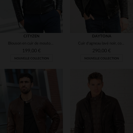
CITYZEN
DAYTONA
Blouson en cuir de mouton noir, ajusté pour un style urbain.
Cuir d'agneau lavé noir, coupe slim et style motard intemporel.
199,00 €
290,00 €
NOUVELLE COLLECTION
NOUVELLE COLLECTION
TAILLES DISPONIBLES
TAILLES DISPONIBLES
S
M
L
XL
2XL
S
M
L
XL
2XL
3XL
4XL
5XL
3XL
4XL
5XL