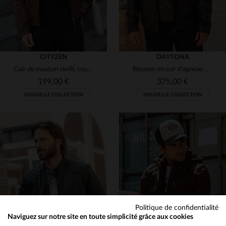
CITYZEN
DAYTONA
Cuir de mouton vieilli, coupe skinny. Un blouson casual et élégant.
Blouson en cuir d'agneau marron Daytona, style motard et régulier.
199,00 €
375,00 €
NOUVELLE COLLECTION
NOUVELLE COLLECTION
TAILLES DISPONIBLES
TAILLES DISPONIBLES
S
M
L
XL
2XL
S
M
L
XL
2XL
3XL
3XL
4XL
Politique de confidentialité
Naviguez sur notre site en toute simplicité grâce aux cookies