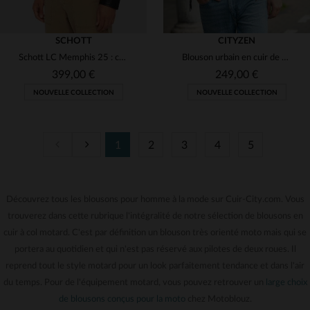
SCHOTT
CITYZEN
Schott LC Memphis 25 : cuir d'agneau noir, coupe motard intemporelle.
Blouson urbain en cuir de mouton, tannage et capuche amovible.
399,00 €
249,00 €
NOUVELLE COLLECTION
NOUVELLE COLLECTION
1
2
3
4
5
TAILLES DISPONIBLES
S
M
L
XL
2XL
Découvrez tous les blousons pour homme à la mode sur Cuir-City.com. Vous
TAILLES DISPONIBLES
trouverez dans cette rubrique l'intégralité de notre sélection de blousons en
3XL
M
L
XL
2XL
3XL
cuir à col motard. C'est par définition un blouson très orienté moto mais qui se
portera au quotidien et qui n'est pas réservé aux pilotes de deux roues. Il
reprend tout le style motard pour un look parfaitement tendance et dans l'air
du temps. Pour de l'équipement motard, vous pouvez retrouver un
large choix
de blousons conçus pour la moto
chez Motoblouz.