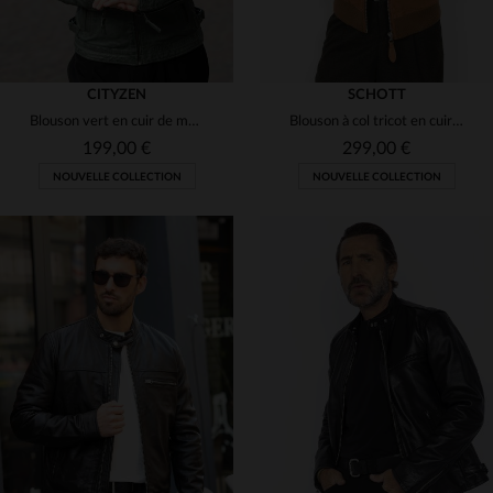
CITYZEN
SCHOTT
Blouson vert en cuir de mouton, col motard, léger et intemporel.
Blouson à col tricot en cuir velours couleur rouille
199,00 €
299,00 €
NOUVELLE COLLECTION
NOUVELLE COLLECTION
TAILLES DISPONIBLES
S
M
L
XL
2XL
TAILLES DISPONIBLES
3XL
S
M
L
XL
2XL