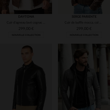
DAYTONA
SERGE PARIENTE
Cuir d'agneau lavé cognac : blouson motard, structuré et intemporel.
Cuir de buffle mocca, col motard et capuche amovible. Coupe ajustée.
299,00 €
299,00 €
NOUVELLE COLLECTION
NOUVELLE COLLECTION
TAILLES DISPONIBLES
TAILLES DISPONIBLES
S
M
L
XL
2XL
S
M
L
XL
2XL
3XL
5XL
3XL