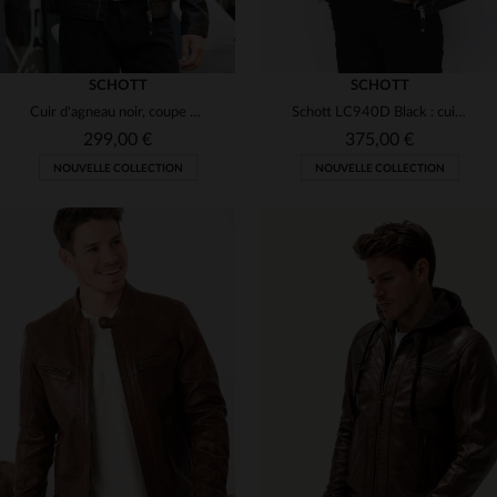
SCHOTT
SCHOTT
Cuir d'agneau noir, coupe épurée : le biker Schott, souple et durable.
Schott LC940D Black : cuir de vachette noir, esprit motard intemporel.
299,00 €
375,00 €
NOUVELLE COLLECTION
NOUVELLE COLLECTION
TAILLES DISPONIBLES
TAILLES DISPONIBLES
S
M
L
XL
2XL
S
M
L
XL
2XL
3XL
3XL
4XL
5XL