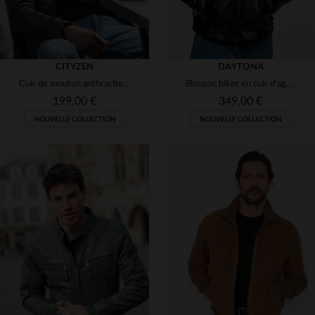
CITYZEN
DAYTONA
Cuir de mouton anthracite, coupe skinny ajustée, léger et intemporel.
Blouson biker en cuir d'agneau noir, souple, tannage.
199,00 €
349,00 €
NOUVELLE COLLECTION
NOUVELLE COLLECTION
TAILLES DISPONIBLES
TAILLES DISPONIBLES
S
M
L
XL
2XL
S
M
L
XL
2XL
3XL
3XL
4XL