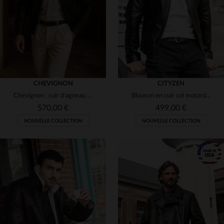
3XL
4XL
3XL
CHEVIGNON
CITYZEN
Chevignon : cuir d'agneau noir, coupe courte zippée. Léger et élégant.
Blouson en cuir col motard noir brillant chic et épuré
570,00 €
499,00 €
NOUVELLE COLLECTION
NOUVELLE COLLECTION
TAILLES DISPONIBLES
50
54
56
58
60
TAILLES DISPONIBLES
S
XL
2XL
3XL
62