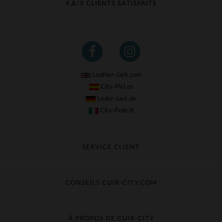
4,8/5 CLIENTS SATISFAITS
Leather-Jack.com
City-Piel.es
Leder-Jack.de
City-Pelle.it
SERVICE CLIENT
Suivre ma commande
Échange & Remboursement
CONSEILS CUIR-CITY.COM
Questions fréquentes
Livraison gratuite
Entretien du cuir
Contacter le service client
Guide des matières
À PROPOS DE CUIR-CITY