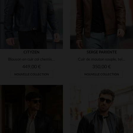
3XL
4XL
3XL
4XL
(5)
(4)
(9)
(1)
CITYZEN
SERGE PARIENTE
Blouson en cuir col chemise épuré bleu marine avec parementure amovible
Cuir de mouton souple, teinté cannelle. Blouson worker, coupe slim.
449,00 €
350,00 €
NOUVELLE COLLECTION
NOUVELLE COLLECTION
TAILLES DISPONIBLES
TAILLES DISPONIBLES
S
M
L
XL
2XL
S
M
L
XL
2XL