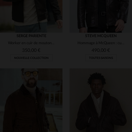
SERGE PARIENTE
STEVE MCQUEEN
Worker en cuir de mouton marron, col chemise, style chic et léger.
Hommage à McQueen : cuir de mouton marron, coupe élégante et sobre.
350,00 €
490,00 €
NOUVELLE COLLECTION
TOUTES SAISONS
TAILLES DISPONIBLES
TAILLES DISPONIBLES
S
L
L
3XL
4XL