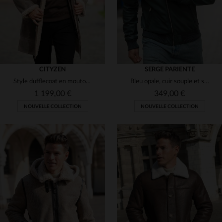
CITYZEN
SERGE PARIENTE
Style dufflecoat en mouton retourné sable, idéal pour un hiver chic.
Bleu opale, cuir souple et slimfit : l'élégance d'un blouson raffiné.
1 199,00 €
349,00 €
NOUVELLE COLLECTION
NOUVELLE COLLECTION
TAILLES DISPONIBLES
TAILLES DISPONIBLES
48
52
54
56
M
L
2XL