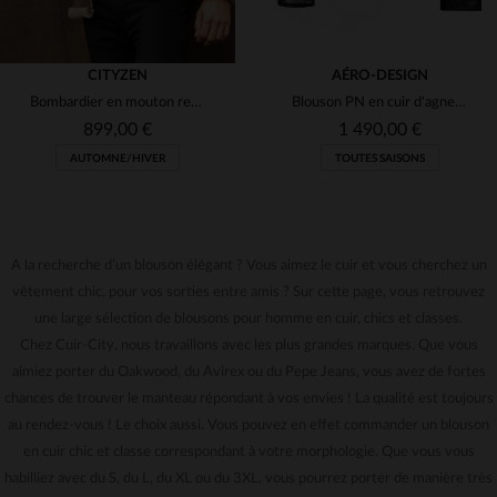
CITYZEN
AÉRO-DESIGN
Bombardier en mouton retourné, chaud et matelassé pour l'hiver.
Blouson PN en cuir d'agneau noir, édition limitée signée Aéro-Design.
899,00 €
1 490,00 €
AUTOMNE/HIVER
TOUTES SAISONS
A la recherche d’un blouson élégant ? Vous aimez le cuir et vous cherchez un
vêtement chic, pour vos sorties entre amis ? Sur cette page, vous retrouvez
une large sélection de blousons pour homme en cuir, chics et classes.
TAILLES DISPONIBLES
TAILLES DISPONIBLES
Chez Cuir-City, nous travaillons avec les plus grandes marques. Que vous
aimiez porter du Oakwood, du Avirex ou du Pepe Jeans, vous avez de fortes
3XL
50
chances de trouver le manteau répondant à vos envies ! La qualité est toujours
au rendez-vous ! Le choix aussi. Vous pouvez en effet commander un blouson
en cuir chic et classe correspondant à votre morphologie. Que vous vous
habilliez avec du S, du L, du XL ou du 3XL, vous pourrez porter de manière très