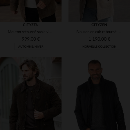
CITYZEN
CITYZEN
Mouton retourné sable vieilli, blouson chaud et élégant pour l'hiver.
Blouson en cuir retourné, sable vieilli, style chic et résistant.
999,00 €
1 190,00 €
AUTOMNE/HIVER
NOUVELLE COLLECTION
TAILLES DISPONIBLES
TAILLES DISPONIBLES
56
60
50
56