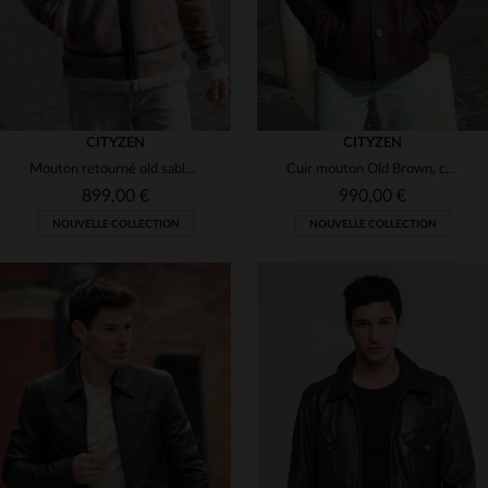
CITYZEN
CITYZEN
Mouton retourné old sable, coupe regular et capuche pour l'hiver.
Cuir mouton Old Brown, coupe regular. Élégant et chaud pour l'automne.
899,00 €
990,00 €
NOUVELLE COLLECTION
NOUVELLE COLLECTION
TAILLES DISPONIBLES
TAILLES DISPONIBLES
48
50
52
56
48
52
54
56
58