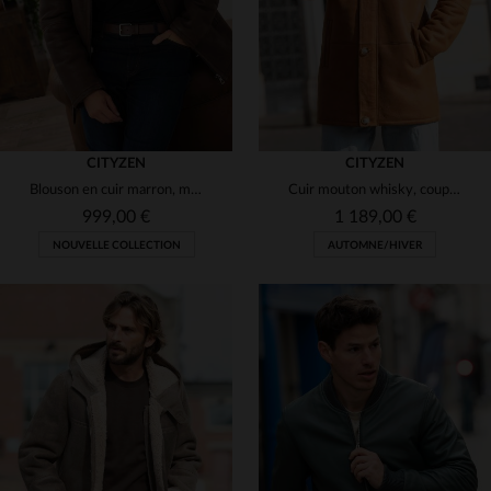
CITYZEN
CITYZEN
Blouson en cuir marron, mouton retourné, coupe regular et chic.
Cuir mouton whisky, coupe droite. Élégant et résistant pour l'hiver.
999,00 €
1 189,00 €
NOUVELLE COLLECTION
AUTOMNE/HIVER
TAILLES DISPONIBLES
48
50
52
54
56
TAILLES DISPONIBLES
58
48
50
52
54
56