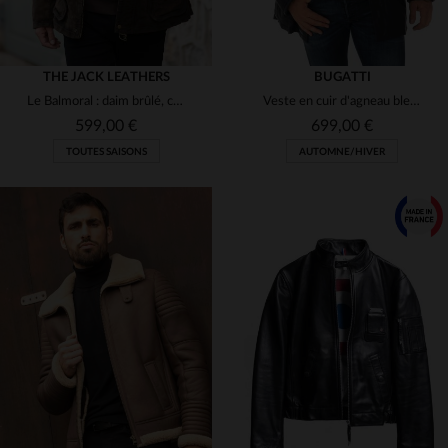
THE JACK LEATHERS
BUGATTI
Le Balmoral : daim brûlé, cuir de chèvre, élégance et confort.
Veste en cuir d'agneau bleu marine Bugatti
599,00 €
699,00 €
TOUTES SAISONS
AUTOMNE/HIVER
TAILLES DISPONIBLES
TAILLES DISPONIBLES
58
50