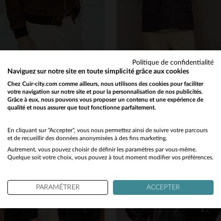
THE JACK LEATHERS
CHEVIGNON
Politique de confidentialité
Blouson en suede de chèvre brûlé whisky, idéal pour trois saisons.
Chevignon : manteau en cuir de vachette, style cameraman intemporel.
Naviguez sur notre site en toute simplicité grâce aux cookies
649,00 €
1 099,00 €
Chez Cuir-city.com comme ailleurs, nous utilisons des cookies pour faciliter
votre navigation sur notre site et pour la personnalisation de nos publicités.
TOUTES SAISONS
AUTOMNE/HIVER
Grâce à eux, nous pouvons vous proposer un contenu et une expérience de
qualité et nous assurer que tout fonctionne parfaitement.
Would you like to be redirected to our English site?
No
En cliquant sur "Accepter", vous nous permettez ainsi de suivre votre parcours
et de recueillir des données anonymisées à des fins marketing.
Autrement, vous pouvez choisir de définir les paramètres par vous-même.
Yes
Quelque soit votre choix, vous pouvez à tout moment modifier vos préférences.
TAILLES DISPONIBLES
TAILLES DISPONIBLES
PARAMÉTRER
ACCEPTER
52
58
L
XL