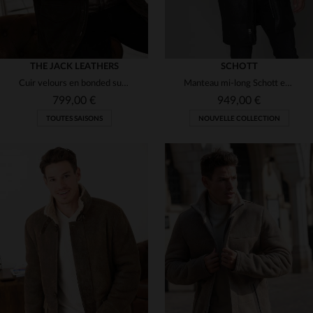
THE JACK LEATHERS
SCHOTT
Cuir velours en bonded suede moka. Coupe regular, idéal trois saisons.
Manteau mi-long Schott en mouton retourné, inspiré des aviateurs.
799,00 €
949,00 €
TOUTES SAISONS
NOUVELLE COLLECTION
TAILLES DISPONIBLES
TAILLES DISPONIBLES
50
52
L
XL