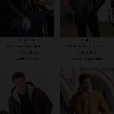
CITYZEN
SCHOTT
Mouton retourné whisky : élégance et chaleur en automne-hiver.
Schott revisite le pea coat naval avec ce cuir de vachette nu.
1 190,00 €
1 459,00 €
AUTOMNE/HIVER
NOUVELLE COLLECTION
TAILLES DISPONIBLES
TAILLES DISPONIBLES
50
52
54
56
58
40
42
44
46
48