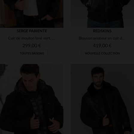
SERGE PARIENTE
REDSKINS
Cuir de mouton lavé vert, souple et léger pour un style décontracté.
Blouson aviateur en cuir de vachette marron, signature Redskins.
299,00 €
419,00 €
TOUTES SAISONS
NOUVELLE COLLECTION
TAILLES DISPONIBLES
TAILLES DISPONIBLES
2XL
3XL
S
L
XL