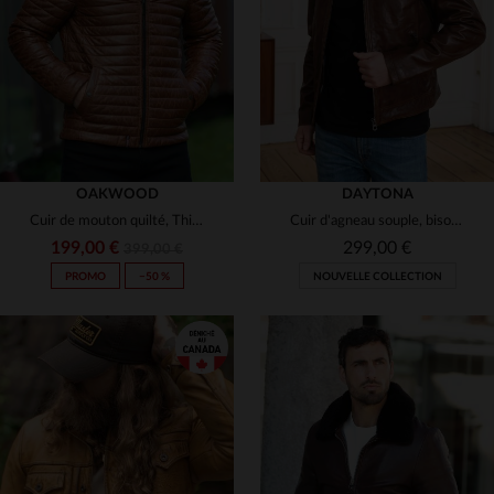
(3)
(93)
3XL
3XL
(14)
(22)
(7)
(24)
(3)
OAKWOOD
DAYTONA
Cuir de mouton quilté, Thinsulate.Blouson d'hiver léger en cognac.
Cuir d'agneau souple, bison, col chemise. Un classique Daytona slim.
199,00 €
299,00 €
399,00 €
PROMO
−50 %
NOUVELLE COLLECTION
TAILLES DISPONIBLES
M
L
XL
2XL
3XL
TAILLES DISPONIBLES