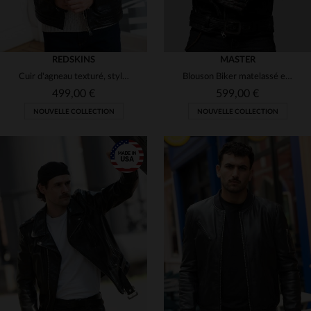
REDSKINS
MASTER
Cuir d'agneau texturé, style motard slim, capuche en laine amovible.
Blouson Biker matelassé et ceinturé cousu main
499,00 €
599,00 €
NOUVELLE COLLECTION
NOUVELLE COLLECTION
TAILLES DISPONIBLES
TAILLES DISPONIBLES
XL
2XL
3XL
S
M
L
3XL