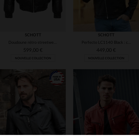
SCHOTT
SCHOTT
Doudoune rétro streetwear noire en cuir
Perfecto LC1140 Black : cuir d'agneau, coupe ajustée, style biker.
599,00 €
449,00 €
NOUVELLE COLLECTION
NOUVELLE COLLECTION
TAILLES DISPONIBLES
TAILLES DISPONIBLES
S
M
L
XL
2XL
M
L
XL
2XL
3XL
3XL
4XL
5XL