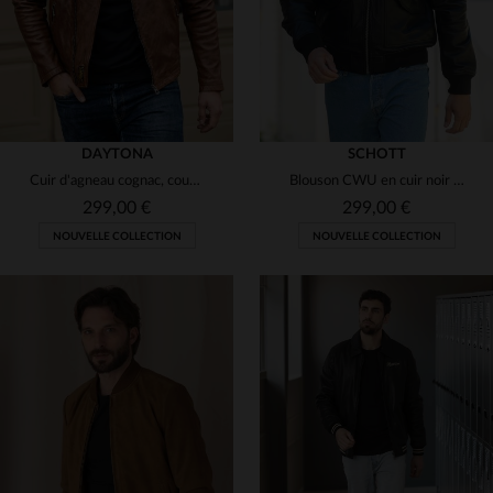
DAYTONA
SCHOTT
Cuir d'agneau cognac, coupe slim : perfecto biker au confort optimal.
Blouson CWU en cuir noir avec logo velcro amovible
299,00 €
299,00 €
NOUVELLE COLLECTION
NOUVELLE COLLECTION
TAILLES DISPONIBLES
S
M
L
XL
2XL
TAILLES DISPONIBLES
3XL
4XL
S
M
L
XL
2XL