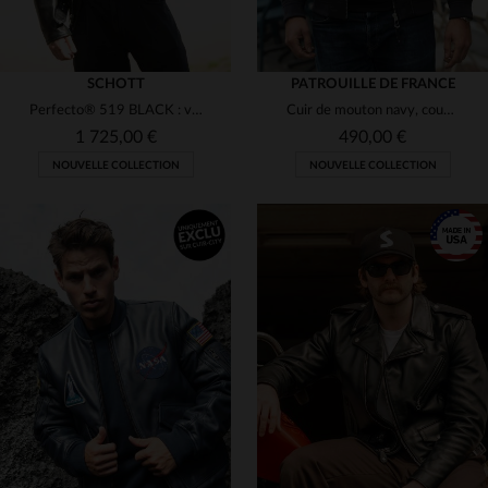
SCHOTT
PATROUILLE DE FRANCE
Perfecto® 519 BLACK : vachette grainée, souple et durable par Schott.
Cuir de mouton navy, coupe slim : le bomber Redskins aviateur.
1 725,00 €
490,00 €
NOUVELLE COLLECTION
NOUVELLE COLLECTION
TAILLES DISPONIBLES
XS
S
M
L
XL
TAILLES DISPONIBLES
2XL
3XL
M
L
XL
2XL