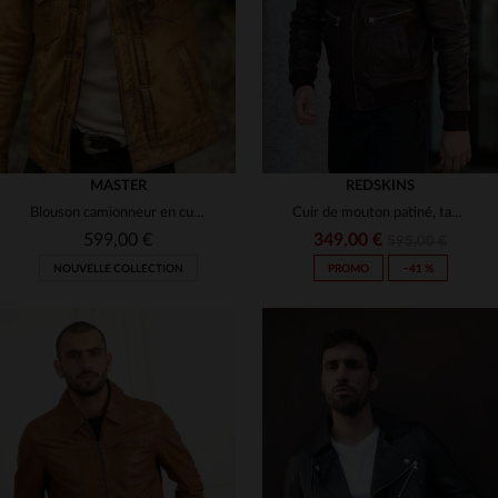
S
M
L
5XL
MASTER
REDSKINS
Blouson camionneur en cuir vintage marron doré
Cuir de mouton patiné, tannage.Coupe bomber éco-responsable.
599,00 €
349,00 €
595,00 €
NOUVELLE COLLECTION
PROMO
−41 %
TAILLES DISPONIBLES
S
M
L
XL
2XL
TAILLES DISPONIBLES
3XL
M
L
XL
2XL