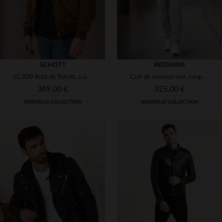
SCHOTT
REDSKINS
LC300 Rust de Schott, cuir de chèvre velouté. Style chic et sobre.
Cuir de mouton noir, coupe ajustée : le blouson Redskins intemporel.
349,00 €
325,00 €
NOUVELLE COLLECTION
NOUVELLE COLLECTION
TAILLES DISPONIBLES
TAILLES DISPONIBLES
S
M
L
XL
2XL
M
L
XL
2XL