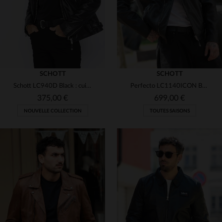
SCHOTT
SCHOTT
Schott LC940D Black : cuir de vachette noir, esprit motard intemporel.
Perfecto LC1140ICON BLACK X : cuir de vachette épais, style biker.
375,00 €
699,00 €
NOUVELLE COLLECTION
TOUTES SAISONS
TAILLES DISPONIBLES
TAILLES DISPONIBLES
S
M
L
XL
2XL
S
M
L
XL
2XL
3XL
4XL
5XL
3XL
4XL
5XL