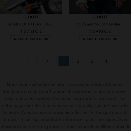
SCHOTT
SCHOTT
Schott 618HH Black : Perfecto en cuir de cheval brillant fabriqué aux Etats-unis
257S marron : bombardier B-3 en mouton heavyweight, chaud et vintage.
1 375,00 €
2 399,00 €
NOUVELLE COLLECTION
NOUVELLE COLLECTION
1
2
3
4
TAILLES DISPONIBLES
Nous avons sélectionné pour vous de nombreux blousons
38
40
42
44
46
TAILLES DISPONIBLES
tendance en cuir pour homme afin que vous puissiez trouver
celui qui vous convient le mieux. Les produits présentés sur
36
38
40
42
46
48
50
cette page sont des blousons en cuir actuels, suivant les codes
la mode. Vous trouverez aussi bien des perfectos que des cols
motards, mais également des références plus classiques. Avec
plusieurs centaines de produits, nous avons le meilleur choix du