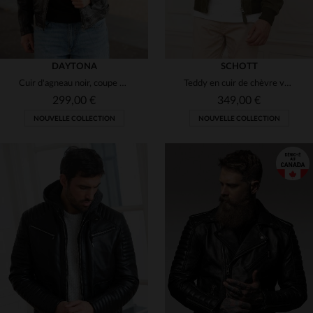
DAYTONA
SCHOTT
Cuir d'agneau noir, coupe droite et col motard. Intemporel et sobre.
Teddy en cuir de chèvre velours kaki
299,00 €
349,00 €
NOUVELLE COLLECTION
NOUVELLE COLLECTION
TAILLES DISPONIBLES
L
2XL
3XL
4XL
5XL
TAILLES DISPONIBLES
7XL
S
M
L
XL
2XL