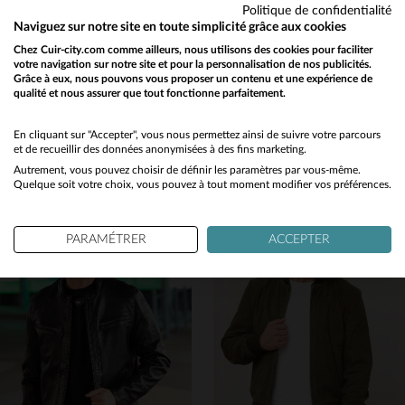
Politique de confidentialité
Naviguez sur notre site en toute simplicité grâce aux cookies
Chez Cuir-city.com comme ailleurs, nous utilisons des cookies pour faciliter
votre navigation sur notre site et pour la personnalisation de nos publicités.
Grâce à eux, nous pouvons vous proposer un contenu et une expérience de
qualité et nous assurer que tout fonctionne parfaitement.
SCHOTT
CITYZEN
Would you like to be redirected to our English site?
Schott 613 One Star : cuir de vachette noir, Perfecto légendaire.
Rouge et souple, ce cuir de mouton épouse une coupe skinny et moderne.
No
En cliquant sur "Accepter", vous nous permettez ainsi de suivre votre parcours
1 299,00 €
199,00 €
et de recueillir des données anonymisées à des fins marketing.
NOUVELLE COLLECTION
NOUVELLE COLLECTION
Autrement, vous pouvez choisir de définir les paramètres par vous-même.
Yes
Quelque soit votre choix, vous pouvez à tout moment modifier vos préférences.
PARAMÉTRER
ACCEPTER
TAILLES DISPONIBLES
38
40
42
44
46
TAILLES DISPONIBLES
48
S
M