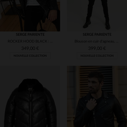
SERGE PARIENTE
SERGE PARIENTE
ROCKER HOOD BLACK : cuir d'agneau, capuche amovible, style rock.
Blouson en cuir d'agneau, coupe slim.Style rock, détails métalliques.
349,00 €
399,00 €
NOUVELLE COLLECTION
NOUVELLE COLLECTION
TAILLES DISPONIBLES
S
M
L
XL
2XL
TAILLES DISPONIBLES
3XL
S
M
L
3XL