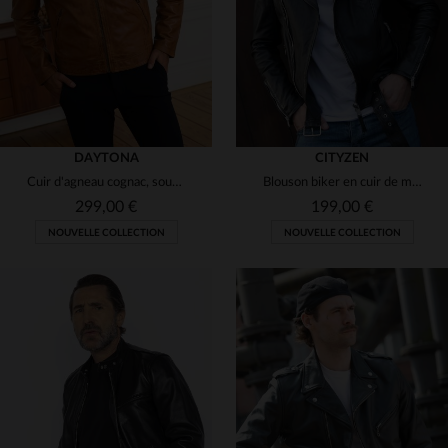
DAYTONA
CITYZEN
Cuir d'agneau cognac, souple et léger pour un blouson mi-saison.
Blouson biker en cuir de mouton, coupe slim. Zips aux poignets.
299,00 €
199,00 €
NOUVELLE COLLECTION
NOUVELLE COLLECTION
TAILLES DISPONIBLES
S
M
L
XL
2XL
TAILLES DISPONIBLES
3XL
4XL
5XL
XS
S
M
L