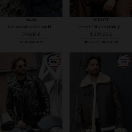
NASA
SCHOTT
Blouson cuir de mouton bleu marine, inspiré d'Apollo XIII.
Schott PERF 618 NOIR, perfecto en steerhide américain indémodable.
599,00 €
1 299,00 €
TOUTES SAISONS
NOUVELLE COLLECTION
TAILLES DISPONIBLES
TAILLES DISPONIBLES
M
L
38
40
42
44
48