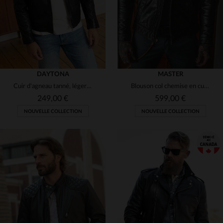
DAYTONA
MASTER
Cuir d'agneau tanné, léger et brillant, sobre et moderne.
Blouson col chemise en cuir noir vieilli
249,00 €
599,00 €
NOUVELLE COLLECTION
NOUVELLE COLLECTION
TAILLES DISPONIBLES
TAILLES DISPONIBLES
S
M
L
XL
2XL
S
M
L
XL
2XL
3XL
4XL
3XL
4XL