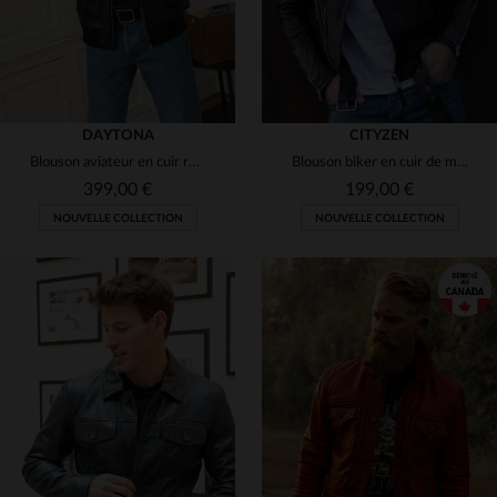
DAYTONA
CITYZEN
Blouson aviateur en cuir robuste. Col amovible, idéal pour l'hiver.
Blouson biker en cuir de mouton, coupe slim. Zips aux poignets.
399,00 €
199,00 €
NOUVELLE COLLECTION
NOUVELLE COLLECTION
TAILLES DISPONIBLES
S
M
L
XL
2XL
TAILLES DISPONIBLES
3XL
XS
S
M
L