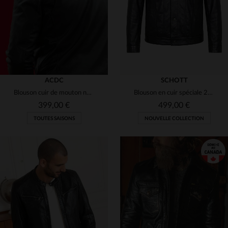
ACDC
SCHOTT
Blouson cuir de mouton noir, licence AC/DC, esprit *Back in Black*.
Blouson en cuir spéciale 20 ans de Cuir-City.com en collaboration avec Schott NYC
399,00 €
499,00 €
TOUTES SAISONS
NOUVELLE COLLECTION
TAILLES DISPONIBLES
TAILLES DISPONIBLES
S
M
L
XL
2XL
S
M
L
XL
2XL
3XL
4XL
3XL
4XL