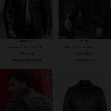
2XL
3XL
4XL
2XL
3XL
4XL
MASTER
ACDC
Blouson en cuir épais noir col motard
Blouson cuir de mouton noir, hommage *Highway to Hell* d'AC/DC.
599,00 €
399,00 €
NOUVELLE COLLECTION
TOUTES SAISONS
TAILLES DISPONIBLES
TAILLES DISPONIBLES
XS
S
M
L
XL
M
L
XL
2XL
3XL
2XL
3XL
4XL
4XL