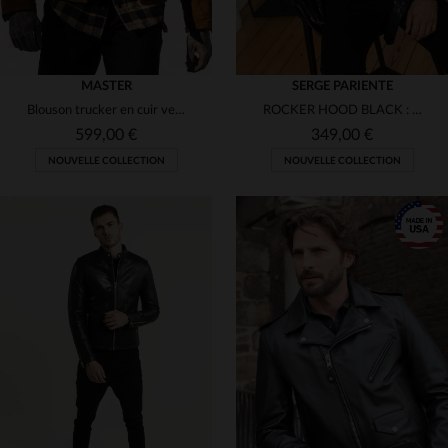
MASTER
SERGE PARIENTE
Blouson trucker en cuir velours style western couleur tan
ROCKER HOOD BLACK : cuir d'agneau, capuche amovible, style rock.
599,00 €
349,00 €
NOUVELLE COLLECTION
NOUVELLE COLLECTION
TAILLES DISPONIBLES
TAILLES DISPONIBLES
S
M
L
XL
2XL
S
M
L
XL
2XL
3XL
3XL