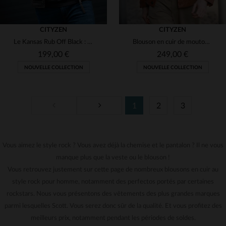
CITYZEN
CITYZEN
Le Kansas Rub Off Black : cuir de mouton, coupe skinny, style urbain.
Blouson en cuir de mouton cognac, style rock et intemporel.
199,00 €
249,00 €
NOUVELLE COLLECTION
NOUVELLE COLLECTION
1
2
3
Vous aimez le style rock ? Vous avez déjà la chemise et le pantalon ? Il ne vous
TAILLES DISPONIBLES
TAILLES DISPONIBLES
manque plus que la veste ou le blouson !
S
M
S
M
L
3XL
Vous retrouvez justement sur cette page de nombreux blousons en cuir au
style rock pour homme, notamment des perfectos portés par certaines
rockstars. Nous vous présentons des vêtements des plus grandes marques
parmi lesquelles Scott. Vous serez donc sûr de la qualité. Et vous profitez des
meilleurs prix, notamment pendant les périodes de soldes.