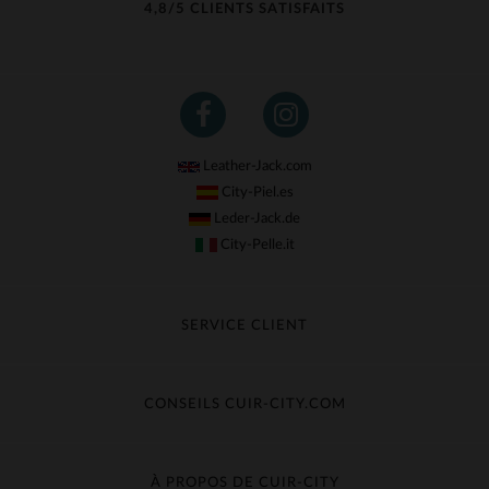
4,8/5 CLIENTS SATISFAITS
Leather-Jack.com
City-Piel.es
Leder-Jack.de
City-Pelle.it
SERVICE CLIENT
Suivre ma commande
Échange & Remboursement
CONSEILS CUIR-CITY.COM
Questions fréquentes
Livraison gratuite
Entretien du cuir
Contacter le service client
Guide des matières
À PROPOS DE CUIR-CITY