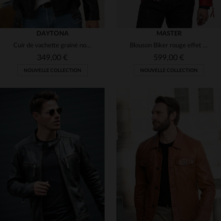
DAYTONA
MASTER
Cuir de vachette grainé noir mat. Perfecto robuste et souple.
Blouson Biker rouge effet vieilli en cuir de vachette
349,00 €
599,00 €
NOUVELLE COLLECTION
NOUVELLE COLLECTION
TAILLES DISPONIBLES
S
M
L
XL
2XL
TAILLES DISPONIBLES
S
XL
2XL
3XL
3XL