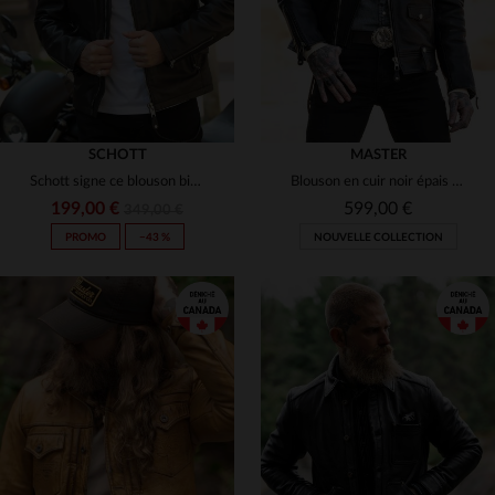
SCHOTT
MASTER
Schott signe ce blouson biker en cuir d'agneau noir, rock et précis.
Blouson en cuir noir épais style biker
199,00 €
599,00 €
349,00 €
PROMO
−43 %
NOUVELLE COLLECTION
TAILLES DISPONIBLES
XS
S
M
L
XL
TAILLES DISPONIBLES
M
L
XL
2XL
3XL
2XL
3XL
4XL