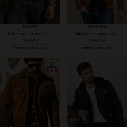
MASTER
DAYTONA
Cuir de vachette pleine fleur, gilet western ajusté et intemporel.
Cuir d'agneau cognac, coupe slim : perfecto biker au confort optimal.
499,00 €
299,00 €
NOUVELLE COLLECTION
NOUVELLE COLLECTION
TAILLES DISPONIBLES
TAILLES DISPONIBLES
S
M
L
XL
3XL
S
M
L
XL
2XL
4XL
3XL
4XL