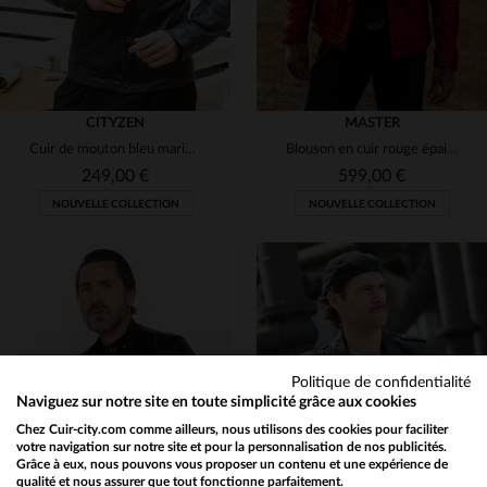
CITYZEN
MASTER
Cuir de mouton bleu marine, coupe regular, allure rock et classique.
Blouson en cuir rouge épais vintage
249,00 €
599,00 €
NOUVELLE COLLECTION
NOUVELLE COLLECTION
TAILLES DISPONIBLES
S
M
L
XL
2XL
TAILLES DISPONIBLES
Politique de confidentialité
Naviguez sur notre site en toute simplicité grâce aux cookies
S
M
L
XL
2XL
3XL
Chez Cuir-city.com comme ailleurs, nous utilisons des cookies pour faciliter
votre navigation sur notre site et pour la personnalisation de nos publicités.
Grâce à eux, nous pouvons vous proposer un contenu et une expérience de
qualité et nous assurer que tout fonctionne parfaitement.
Would you like to be redirected to our English site?