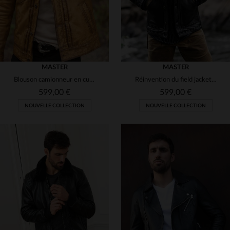
MASTER
MASTER
Blouson camionneur en cuir vintage marron doré
Réinvention du field jacket : cuir de vachette, robustesse et style.
599,00 €
599,00 €
NOUVELLE COLLECTION
NOUVELLE COLLECTION
TAILLES DISPONIBLES
TAILLES DISPONIBLES
S
M
L
XL
2XL
S
M
L
XL
2XL
3XL
3XL
4XL