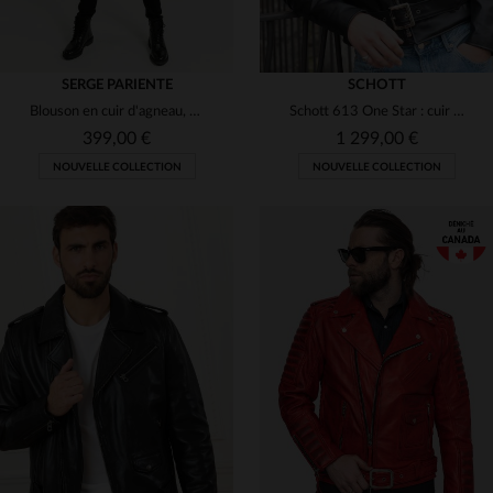
SERGE PARIENTE
SCHOTT
Blouson en cuir d'agneau, coupe slim.Style rock, détails métalliques.
Schott 613 One Star : cuir de vachette noir, Perfecto légendaire.
399,00 €
1 299,00 €
NOUVELLE COLLECTION
NOUVELLE COLLECTION
TAILLES DISPONIBLES
38
40
42
44
46
TAILLES DISPONIBLES
S
M
L
3XL
48