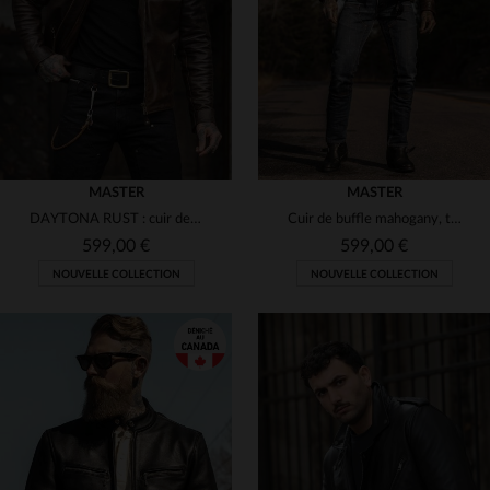
(4)
3XL
3XL
(7)
(1)
(2)
MASTER
MASTER
DAYTONA RUST : cuir de buffle rouille.Blouson biker au style affirmé.
Cuir de buffle mahogany, teinte rustique qui patine avec le temps.
599,00 €
599,00 €
NOUVELLE COLLECTION
NOUVELLE COLLECTION
TAILLES DISPONIBLES
TAILLES DISPONIBLES
XS
S
M
L
XL
XS
S
M
L
XL