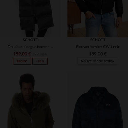
SCHOTT
SCHOTT
Doudoune longue homme noire
Blouson bomber CWU noir
159,00 €
189,00 €
199,00 €
PROMO
−20 %
NOUVELLE COLLECTION
TAILLES DISPONIBLES
TAILLES DISPONIBLES
S
L
2XL
XS
S
M
XL
5XL