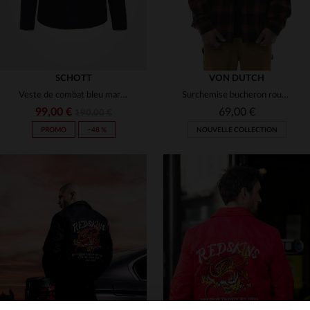
SCHOTT
VON DUTCH
Veste de combat bleu marine
Surchemise bucheron rouge et noire
99,00 €
69,00 €
190,00 €
PROMO
−48 %
NOUVELLE COLLECTION
TAILLES DISPONIBLES
TAILLES DISPONIBLES
S
M
L
XL
S
M
L
XL
2XL