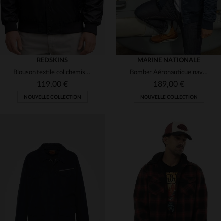
REDSKINS
MARINE NATIONALE
Blouson textile col chemise noir style urbain
Bomber Aéronautique navale bleu marine
119,00 €
189,00 €
NOUVELLE COLLECTION
NOUVELLE COLLECTION
TAILLES DISPONIBLES
S
M
L
XL
2XL
TAILLES DISPONIBLES
S
M
L
XL
2XL
3XL