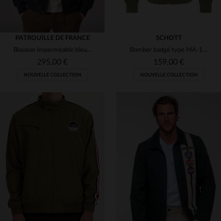
PATROUILLE DE FRANCE
SCHOTT
Blouson imperméable bleu marine de la Patrouille de France
Bomber badgé type MA-1 en coton lavé kaki
295,00 €
159,00 €
NOUVELLE COLLECTION
NOUVELLE COLLECTION
TAILLES DISPONIBLES
TAILLES DISPONIBLES
S
M
L
XL
S
M
L
XL
2XL