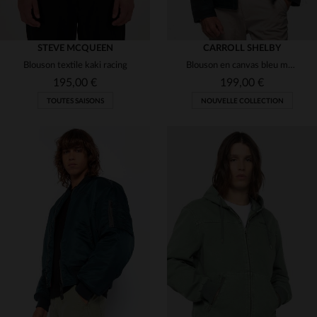
STEVE MCQUEEN
CARROLL SHELBY
Blouson textile kaki racing
Blouson en canvas bleu marine avec patchs Shelby
195,00 €
199,00 €
TOUTES SAISONS
NOUVELLE COLLECTION
TAILLES DISPONIBLES
S
M
L
XL
2XL
TAILLES DISPONIBLES
S
M
L
XL
2XL
4XL