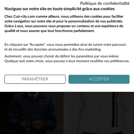
Politique de confidentialité
Naviguez sur notre site en toute simplicité grâce aux cookies
Chez Cuir-city.com comme ailleurs, nous utilisons des cookies pour faciliter
votre navigation sur notre site et pour la personnalisation de nos publicités.
Grâce à eux, nous pouvons vous proposer un contenu et une expérience de
qualité et nous assurer que tout fonctionne parfaitement.
REDSKINS
REDSKINS
Would you like to be redirected to our English site?
Blouson noir teddy col chemise inspiration japonaise
Blouson rouge vif teddy col chemise brodé inspiration japonaise
No
En cliquant sur "Accepter", vous nous permettez ainsi de suivre votre parcours
139,00 €
139,00 €
et de recueillir des données anonymisées à des fins marketing.
NOUVELLE COLLECTION
NOUVELLE COLLECTION
Autrement, vous pouvez choisir de définir les paramètres par vous-même.
Yes
Quelque soit votre choix, vous pouvez à tout moment modifier vos préférences.
PARAMÉTRER
ACCEPTER
TAILLES DISPONIBLES
TAILLES DISPONIBLES
S
M
L
S
M
L
XL