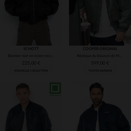
3XL
4XL
5XL
S
M
L
XL
2XL
SCHOTT
COOPER ORIGINAL
Bomber noir en nylon recyclé homme
Réplique du blouson de Maverick en nylon
225,00 €
599,00 €
NOUVELLE COLLECTION
TOUTES SAISONS
TAILLES DISPONIBLES
S
M
L
XL
2XL
TAILLES DISPONIBLES
3XL
M
L
XL
2XL
3XL