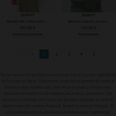
SCHOTT
SCHOTT
Bomber MA-1 bleu marine en nylon recyclé
Blouson à capuche en canvas vert fumé
199,00 €
159,00 €
NOUVELLE COLLECTION
TOUTES SAISONS
1
2
3
4
5
TAILLES DISPONIBLES
Toutes les sortes de blousons sont sur Cuir-City.com, spécialiste
S
M
L
XL
2XL
TAILLES DISPONIBLES
de la mode en ligne ! Découvrez toute notre gamme de veste et
blouson pour homme pas cher. Vous trouverez ici tous nos
3XL
S
M
L
XL
blousons en textile ou bi-matière, pour vous, messieurs. Ces
blousons à prix bas sont issus des grandes marques du prêt-à-
porter masculin comme Kaporal, Schott et Antony Morato. Si
vous recherchez une doudoune Redskins pour homme par