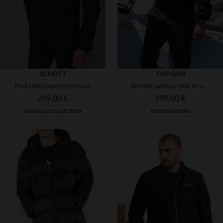
SCHOTT
TOP GUN
Parka bleu marine en nylon
Bomber aviateur noir en nylon Top Gun
249,00 €
599,00 €
NOUVELLE COLLECTION
TOUTES SAISONS
TAILLES DISPONIBLES
S
M
L
XL
2XL
TAILLES DISPONIBLES
3XL
4XL
5XL
S
M
L
XL
2XL