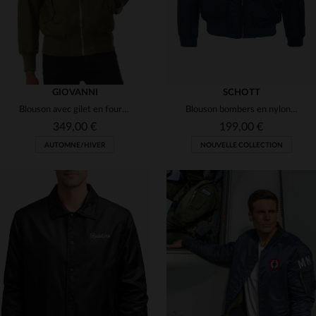
GIOVANNI
SCHOTT
Blouson avec gilet en fourrure amovible
Blouson bombers en nylon recyclé bleu marine
349,00 €
199,00 €
AUTOMNE/HIVER
NOUVELLE COLLECTION
TAILLES DISPONIBLES
TAILLES DISPONIBLES
48
50
52
XS
S
M
L
XL