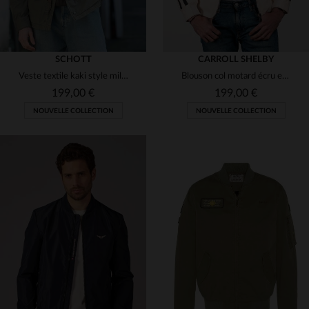
SCHOTT
CARROLL SHELBY
Veste textile kaki style militaire
Blouson col motard écru en canvas Shelby
199,00 €
199,00 €
NOUVELLE COLLECTION
NOUVELLE COLLECTION
TAILLES DISPONIBLES
S
M
L
XL
2XL
TAILLES DISPONIBLES
S
M
L
XL
3XL
4XL