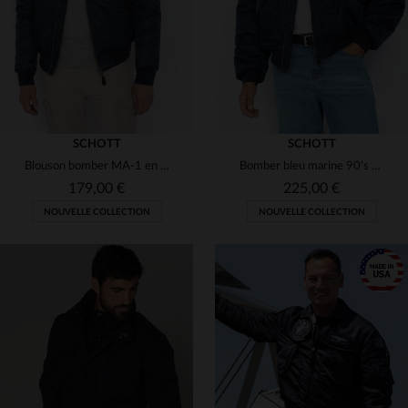
SCHOTT
SCHOTT
Blouson bomber MA-1 en nylon recyclé bleu
Bomber bleu marine 90's type CWU en nylon recyclé
179,00 €
225,00 €
NOUVELLE COLLECTION
NOUVELLE COLLECTION
TAILLES DISPONIBLES
TAILLES DISPONIBLES
S
M
L
XL
2XL
S
M
L
XL
2XL
4XL
5XL
3XL