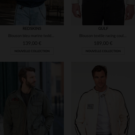
REDSKINS
GULF
Blouson bleu marine teddy col chemise inspiration japonaise
Blouson textile racing couleur crème blanc cassé Gulf
139,00 €
189,00 €
NOUVELLE COLLECTION
NOUVELLE COLLECTION
TAILLES DISPONIBLES
TAILLES DISPONIBLES
S
M
L
XL
2XL
M
L
XL
2XL
3XL