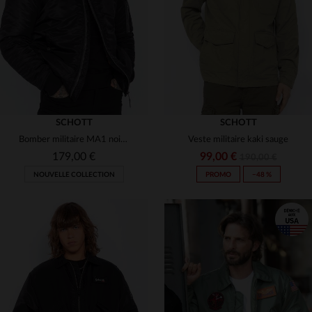
(5)
2XL
3XL
4XL
5XL
M
L
XL
2XL
3XL
(1)
(6)
(2)
SCHOTT
SCHOTT
Bomber militaire MA1 noir recyclé
Veste militaire kaki sauge
179,00 €
99,00 €
190,00 €
NOUVELLE COLLECTION
PROMO
−48 %
TAILLES DISPONIBLES
S
M
L
XL
2XL
TAILLES DISPONIBLES