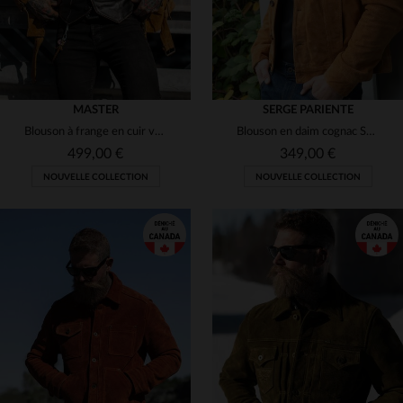
MASTER
SERGE PARIENTE
Blouson à frange en cuir velours de vachette
Blouson en daim cognac Serge Pariente, inspiré des vestes jeans.
499,00 €
349,00 €
NOUVELLE COLLECTION
NOUVELLE COLLECTION
TAILLES DISPONIBLES
TAILLES DISPONIBLES
S
M
L
2XL
3XL
M
XL
2XL
3XL