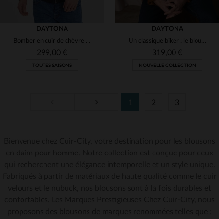
DAYTONA
DAYTONA
Bomber en cuir de chèvre velours bleu marine, souple et polyvalent.
Un classique biker : le blouson Delf en daim de chèvre couleur cognac.
299,00 €
319,00 €
TOUTES SAISONS
NOUVELLE COLLECTION
1
2
3
Bienvenue chez Cuir-City, votre destination pour les blousons
TAILLES DISPONIBLES
TAILLES DISPONIBLES
en daim pour homme. Notre collection est conçue pour ceux
qui recherchent une élégance intemporelle et un style unique.
M
2XL
3XL
4XL
M
3XL
Fabriqués à partir de matériaux de haute qualité comme le cuir
velours et le nubuck, nos blousons sont à la fois durables et
confortables. Les Marques Prestigieuses Chez Cuir-City, nous
proposons des blousons de marques renommées telles que :