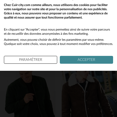
Chez Cuir-city.com comme ailleurs, nous utilisons des cookies pour faciliter
votre navigation sur notre site et pour la personnalisation de nos publicités.
Grâce à eux, nous pouvons vous proposer un contenu et une expérience de
qualité et nous assurer que tout fonctionne parfaitement.
Would you like to be redirected to our English site?
SERGE PARIENTE
IRON & RESIN
No
En cliquant sur "Accepter", vous nous permettez ainsi de suivre votre parcours
Blouson en nubuck noir avec capuche amovible
Daim de buffle cognac, doublure sherpa : blouson d'hiver robuste.
et de recueillir des données anonymisées à des fins marketing.
299,00 €
429,00 €
Autrement, vous pouvez choisir de définir les paramètres par vous-même.
Yes
Quelque soit votre choix, vous pouvez à tout moment modifier vos préférences.
NOUVELLE COLLECTION
NOUVELLE COLLECTION
PARAMÉTRER
ACCEPTER
TAILLES DISPONIBLES
TAILLES DISPONIBLES
S
M
XL
M
L
2XL