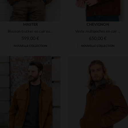
MASTER
CHEVIGNON
Blouson trucker en cuir suédé robuste avec col cuir de buffle
Veste multipoches en cuir suédé cognac
599,00 €
650,00 €
NOUVELLE COLLECTION
NOUVELLE COLLECTION
TAILLES DISPONIBLES
TAILLES DISPONIBLES
M
L
2XL
3XL
4XL
M
L
XL
2XL