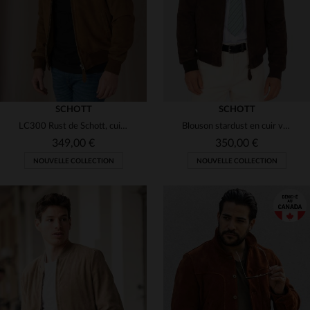
SCHOTT
SCHOTT
LC300 Rust de Schott, cuir de chèvre velouté. Style chic et sobre.
Blouson stardust en cuir velours marron
349,00 €
350,00 €
NOUVELLE COLLECTION
NOUVELLE COLLECTION
TAILLES DISPONIBLES
TAILLES DISPONIBLES
S
M
L
XL
2XL
S
M
L
XL
2XL