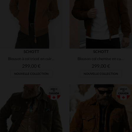
(1)
(8)
S
M
L
XL
4XL
3XL
(3)
(1)
(3)
(2)
(18)
SCHOTT
SCHOTT
Blouson à col tricot en cuir velours couleur rouille
Blouson col chemise en cuir velours couleur rouille
299,00 €
299,00 €
NOUVELLE COLLECTION
NOUVELLE COLLECTION
TAILLES DISPONIBLES
TAILLES DISPONIBLES