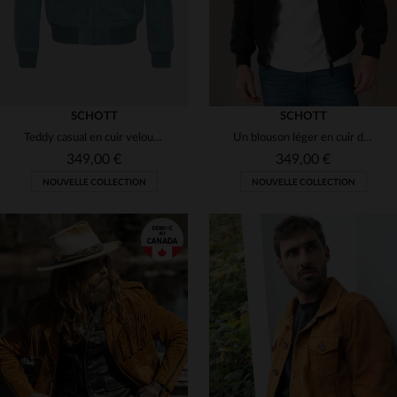
SCHOTT
SCHOTT
Teddy casual en cuir velours bleu ciel
Un blouson léger en cuir de chèvre velouté effet daim, bleu marine, à la coupe décontractée et au col teddy.
349,00 €
349,00 €
NOUVELLE COLLECTION
NOUVELLE COLLECTION
TAILLES DISPONIBLES
TAILLES DISPONIBLES
S
M
L
XL
2XL
S
L
XL
2XL
3XL