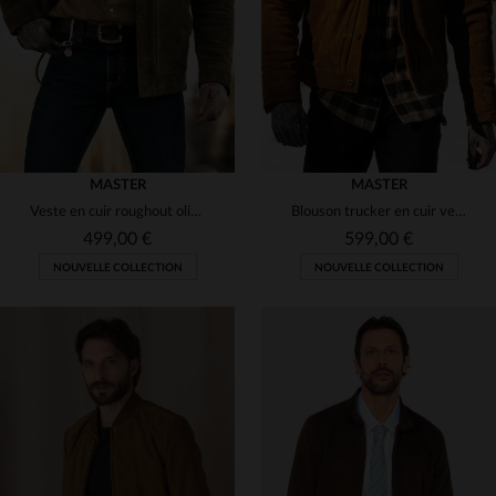
S
M
L
XL
2XL
S
M
L
XL
2XL
MASTER
MASTER
Veste en cuir roughout olive. Sans doublure, elle évolue avec l'usage.
Blouson trucker en cuir velours style western couleur tan
499,00 €
599,00 €
NOUVELLE COLLECTION
NOUVELLE COLLECTION
TAILLES DISPONIBLES
TAILLES DISPONIBLES
S
M
L
XL
2XL
S
M
L
XL
2XL
3XL
3XL