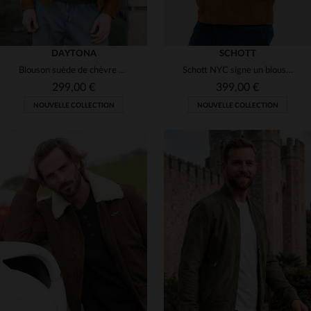
DAYTONA
SCHOTT
Blouson suède de chèvre cognac, léger et moderne pour un style urbain.
Schott NYC signe un blouson worker en cuir de chèvre velours rust.
299,00 €
399,00 €
NOUVELLE COLLECTION
NOUVELLE COLLECTION
TAILLES DISPONIBLES
TAILLES DISPONIBLES
M
L
XL
2XL
M
L
3XL