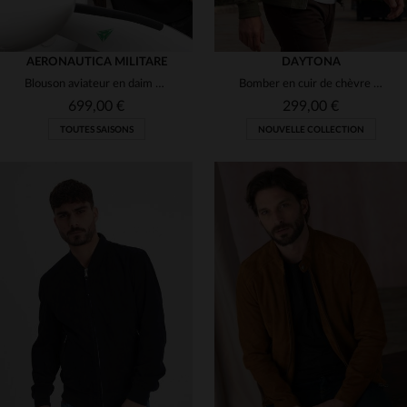
AERONAUTICA MILITARE
DAYTONA
Blouson aviateur en daim de mouton chocolat, coupe régulière.
Bomber en cuir de chèvre suédé, doux et léger, style casual élégant.
699,00 €
299,00 €
TOUTES SAISONS
NOUVELLE COLLECTION
TAILLES DISPONIBLES
TAILLES DISPONIBLES
48
52
54
56
S
M
L
XL