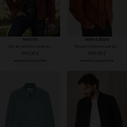
MASTER
IRON & RESIN
Cuir de vachette suédé aux reflets cuivrés, évoluant avec le temps.
Blouson motard en cuir buffalo épais. Doublure sherpa pour l'hiver.
499,00 €
399,00 €
NOUVELLE COLLECTION
NOUVELLE COLLECTION
TAILLES DISPONIBLES
S
M
L
XL
2XL
TAILLES DISPONIBLES
3XL
S
M
L
2XL
3XL