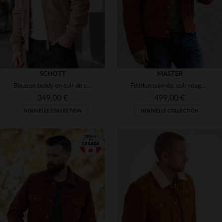
SCHOTT
MASTER
Blouson teddy en cuir de chèvre velours, Schott, doux et intemporel.
Finition cuivrée, cuir roughout : un blouson qui patine avec style.
349,00 €
499,00 €
NOUVELLE COLLECTION
NOUVELLE COLLECTION
TAILLES DISPONIBLES
TAILLES DISPONIBLES
S
M
L
XL
2XL
S
L
XL
2XL
3XL