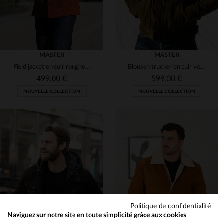
MASTER
MASTER
Field jacket en cuir roughout cuivre, robuste et patinable.
Blouson trucker en cuir velours olive style western
499,00 €
599,00 €
NOUVELLE COLLECTION
NOUVELLE COLLECTION
TAILLES DISPONIBLES
TAILLES DISPONIBLES
M
L
XL
2XL
3XL
S
M
L
XL
Politique de confidentialité
Naviguez sur notre site en toute simplicité grâce aux cookies