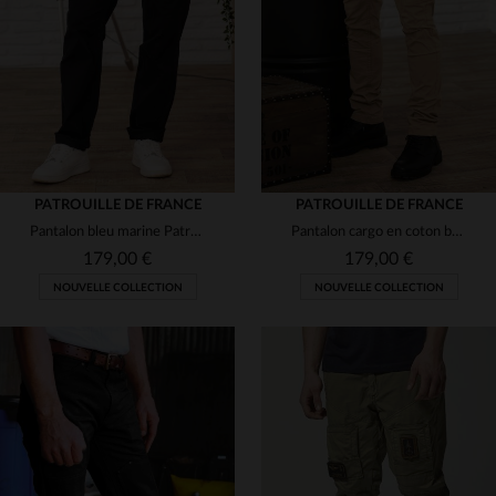
(12)
(1)
(11)
(4)
(50)
(2)
(3)
(1)
PATROUILLE DE FRANCE
PATROUILLE DE FRANCE
Pantalon bleu marine Patrouille de France avec patchs
Pantalon cargo en coton beige avec patchs
(2)
(5)
(50)
179,00 €
179,00 €
(3)
NOUVELLE COLLECTION
NOUVELLE COLLECTION
(23)
(12)
(2)
(5)
(3)
TAILLES DISPONIBLES
TAILLES DISPONIBLES
28
29
30
31
32
30
31
32
33
34