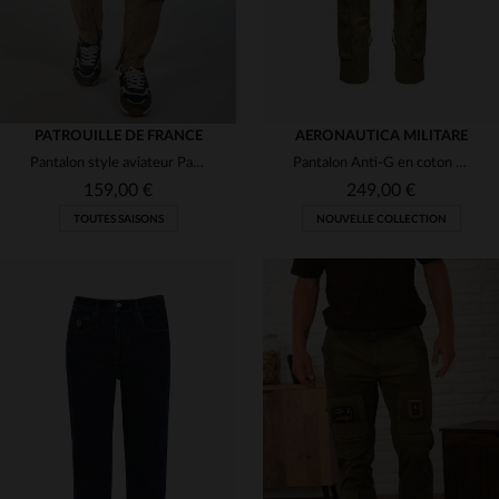
PATROUILLE DE FRANCE
AERONAUTICA MILITARE
Pantalon style aviateur Patrouille de France couleur sable
Pantalon Anti-G en coton beige avec patchs
159,00 €
249,00 €
TOUTES SAISONS
NOUVELLE COLLECTION
TAILLES DISPONIBLES
TAILLES DISPONIBLES
30
31
32
33
34
46
48
50
54