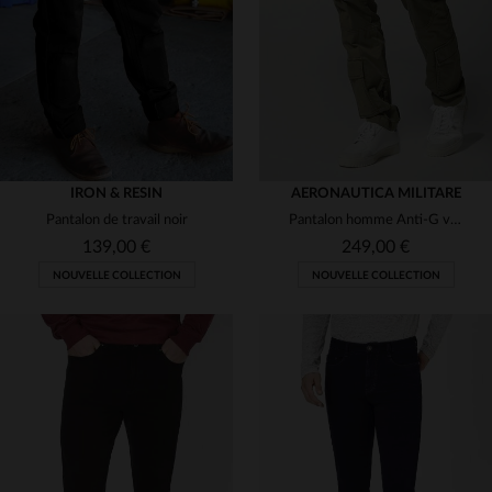
33
34
36
38
36
IRON & RESIN
AERONAUTICA MILITARE
Pantalon de travail noir
Pantalon homme Anti-G vert kaki
139,00 €
249,00 €
NOUVELLE COLLECTION
NOUVELLE COLLECTION
TAILLES DISPONIBLES
TAILLES DISPONIBLES
29
30
31
32
33
46
48
52
54
56