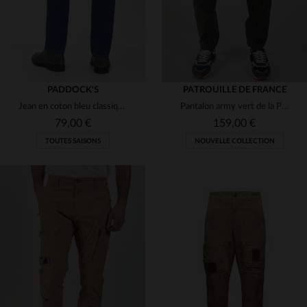
PADDOCK'S
PATROUILLE DE FRANCE
Jean en coton bleu classique pour homme
Pantalon army vert de la Patrouille de France
79,00 €
159,00 €
TOUTES SAISONS
NOUVELLE COLLECTION
TAILLES DISPONIBLES
W31 L32
W33 L32
W38 L32
W40 L32
W33 L34
TAILLES DISPONIBLES
W40 L34
30
31
32
34