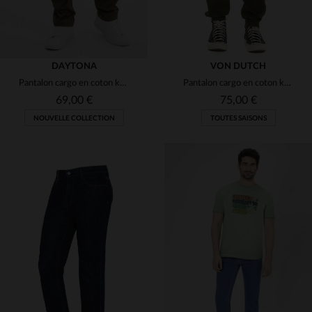
DAYTONA
VON DUTCH
Pantalon cargo en coton kaki
Pantalon cargo en coton kaki
69,00 €
75,00 €
NOUVELLE COLLECTION
TOUTES SAISONS
TAILLES DISPONIBLES
28
29
30
31
32
TAILLES DISPONIBLES
33
34
36
38
S
L
2XL