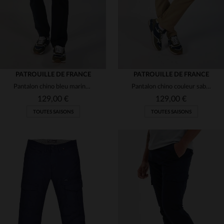
PATROUILLE DE FRANCE
PATROUILLE DE FRANCE
Pantalon chino bleu marine Patrouille de France
Pantalon chino couleur sable Patrouille de France
129,00 €
129,00 €
TOUTES SAISONS
TOUTES SAISONS
TAILLES DISPONIBLES
TAILLES DISPONIBLES
30
31
32
33
36
30
31
32
33
34
38
36