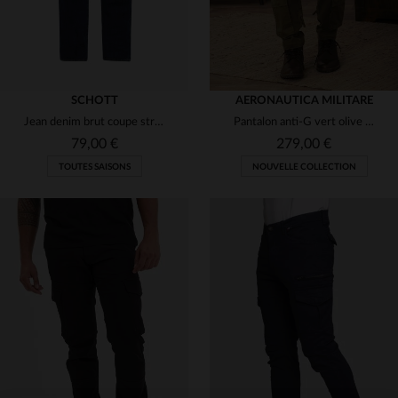
SCHOTT
AERONAUTICA MILITARE
Jean denim brut coupe straight
Pantalon anti-G vert olive foncé pour homme
79,00 €
279,00 €
TOUTES SAISONS
NOUVELLE COLLECTION
TAILLES DISPONIBLES
TAILLES DISPONIBLES
31
33
34
36
48
50
52
54