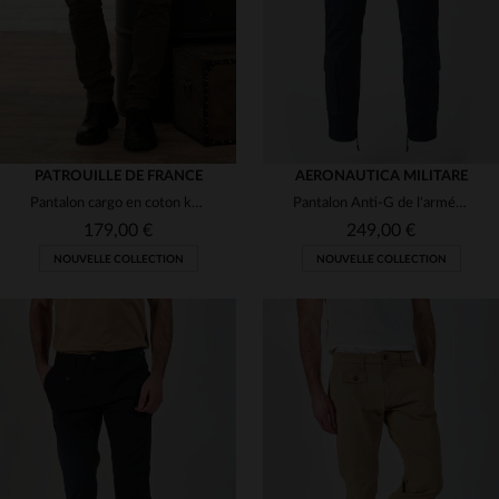
PATROUILLE DE FRANCE
AERONAUTICA MILITARE
Pantalon cargo en coton kaki avec patchs
Pantalon Anti-G de l'armée de l'air italienne bleu marine
179,00 €
249,00 €
NOUVELLE COLLECTION
NOUVELLE COLLECTION
TAILLES DISPONIBLES
46
48
50
52
54
TAILLES DISPONIBLES
30
31
32
33
36
56