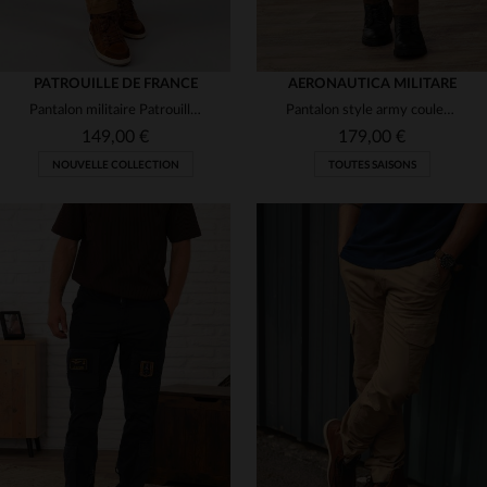
PATROUILLE DE FRANCE
AERONAUTICA MILITARE
Pantalon militaire Patrouille de France
Pantalon style army couleur chocolat
149,00 €
179,00 €
NOUVELLE COLLECTION
TOUTES SAISONS
TAILLES DISPONIBLES
TAILLES DISPONIBLES
31
33
52
54