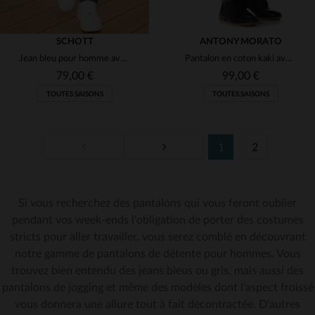
SCHOTT
ANTONY MORATO
Jean bleu pour homme avec logo dans la poche
Pantalon en coton kaki avec mousqueton
79,00 €
99,00 €
TOUTES SAISONS
TOUTES SAISONS
1
2
Si vous recherchez des pantalons qui vous feront oublier
TAILLES DISPONIBLES
TAILLES DISPONIBLES
pendant vos week-ends l'obligation de porter des costumes
stricts pour aller travailler, vous serez comblé en découvrant
31
28
30
notre gamme de pantalons de détente pour hommes. Vous
trouvez bien entendu des jeans bleus ou gris, mais aussi des
pantalons de jogging et même des modèles dont l'aspect froissé
vous donnera une allure tout à fait décontractée. D'autres