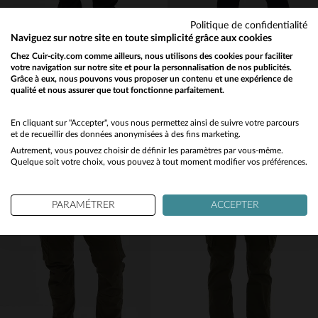
Politique de confidentialité
Naviguez sur notre site en toute simplicité grâce aux cookies
Chez Cuir-city.com comme ailleurs, nous utilisons des cookies pour faciliter
votre navigation sur notre site et pour la personnalisation de nos publicités.
DAYTONA
PATROUILLE DE FRANCE
Grâce à eux, nous pouvons vous proposer un contenu et une expérience de
qualité et nous assurer que tout fonctionne parfaitement.
Pantalon cargo en coton noir
Pantalon cargo bleu marine homme
Would you like to be redirected to our English site?
69,00 €
149,00 €
No
En cliquant sur "Accepter", vous nous permettez ainsi de suivre votre parcours
NOUVELLE COLLECTION
NOUVELLE COLLECTION
et de recueillir des données anonymisées à des fins marketing.
Autrement, vous pouvez choisir de définir les paramètres par vous-même.
Yes
Quelque soit votre choix, vous pouvez à tout moment modifier vos préférences.
PARAMÉTRER
ACCEPTER
TAILLES DISPONIBLES
28
29
30
31
32
TAILLES DISPONIBLES
33
34
36
31
32
34