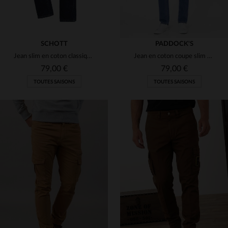
SCHOTT
PADDOCK'S
Jean slim en coton classique pour homme
Jean en coton coupe slim classique pour homme
79,00 €
79,00 €
TOUTES SAISONS
TOUTES SAISONS
TAILLES DISPONIBLES
TAILLES DISPONIBLES
32
33
W32 L32
W30 L32
W40 L34