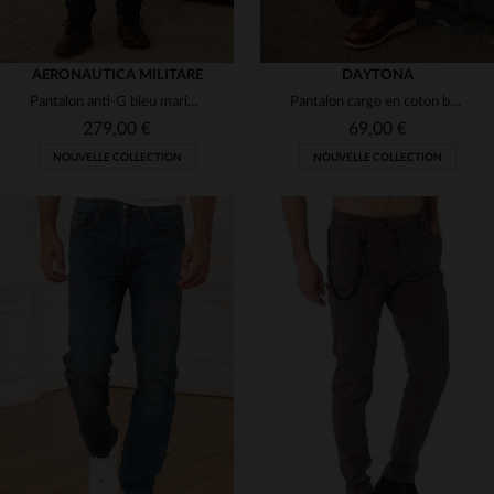
AERONAUTICA MILITARE
DAYTONA
Pantalon anti-G bleu marine pour homme
Pantalon cargo en coton beige
279,00 €
69,00 €
NOUVELLE COLLECTION
NOUVELLE COLLECTION
TAILLES DISPONIBLES
28
29
30
31
32
TAILLES DISPONIBLES
52
54
33
34
36