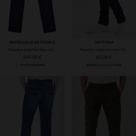
PATROUILLE DE FRANCE
DAYTONA
Pantalon à poches bleu marine Patrouille de France
Pantalon cargo en coton bleu marine
149,00 €
69,00 €
TOUTES SAISONS
NOUVELLE COLLECTION
TAILLES DISPONIBLES
TAILLES DISPONIBLES
29
31
32
33
34
28
29
30
31
32
38
33
34
36