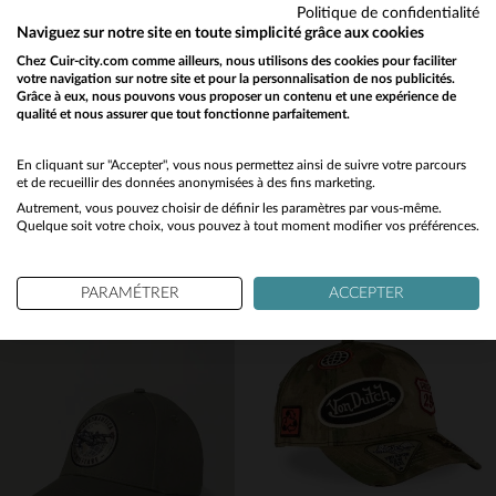
Politique de confidentialité
Naviguez sur notre site en toute simplicité grâce aux cookies
Chez Cuir-city.com comme ailleurs, nous utilisons des cookies pour faciliter
votre navigation sur notre site et pour la personnalisation de nos publicités.
Grâce à eux, nous pouvons vous proposer un contenu et une expérience de
qualité et nous assurer que tout fonctionne parfaitement.
VON DUTCH
TOP GUN
Would you like to be redirected to our English site?
Casquette marron effet velours avec logo badge
Casquette Top Gun Bleu Marine
No
En cliquant sur "Accepter", vous nous permettez ainsi de suivre votre parcours
35,00 €
35,00 €
et de recueillir des données anonymisées à des fins marketing.
NOUVELLE COLLECTION
TOUTES SAISONS
Autrement, vous pouvez choisir de définir les paramètres par vous-même.
Yes
Quelque soit votre choix, vous pouvez à tout moment modifier vos préférences.
PARAMÉTRER
ACCEPTER
TAILLES DISPONIBLES
TAILLES DISPONIBLES
TU
TU