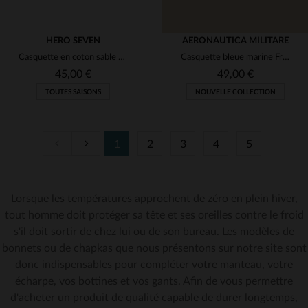
HERO SEVEN
AERONAUTICA MILITARE
Casquette en coton sable drapeau américain homme
Casquette bleue marine Frecce Tricolori
45,00 €
49,00 €
TOUTES SAISONS
NOUVELLE COLLECTION
1
2
3
4
5
Lorsque les températures approchent de zéro en plein hiver,
TAILLES DISPONIBLES
TAILLES DISPONIBLES
tout homme doit protéger sa tête et ses oreilles contre le froid
s'il doit sortir de chez lui ou de son bureau. Les modèles de
TU
TU
bonnets ou de chapkas que nous présentons sur notre site sont
donc indispensables pour compléter votre manteau, votre
écharpe, vos bottines et vos gants. Afin de vous permettre
d'acheter un produit de qualité capable de durer longtemps,