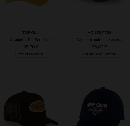
TOP GUN
VON DUTCH
Casquette Top Gun Jaune
Casquette noire et orange avec badge brodé
35,00 €
35,00 €
TOUTES SAISONS
NOUVELLE COLLECTION
TAILLES DISPONIBLES
TAILLES DISPONIBLES
TU
TU