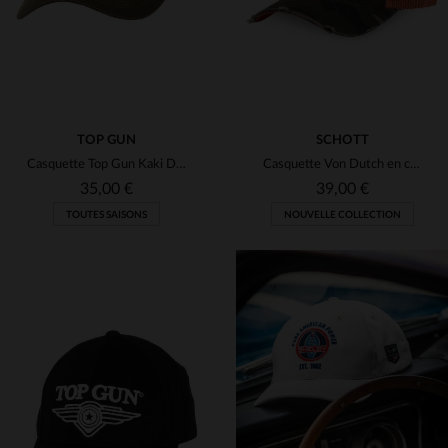
TOP GUN
SCHOTT
Casquette Top Gun Kaki Drapeau Américain
Casquette Von Dutch en collaboration avec Schott NYC, avec patch USA et motif camouflage
35,00 €
39,00 €
TOUTES SAISONS
NOUVELLE COLLECTION
TAILLES DISPONIBLES
TAILLES DISPONIBLES
TU
TU