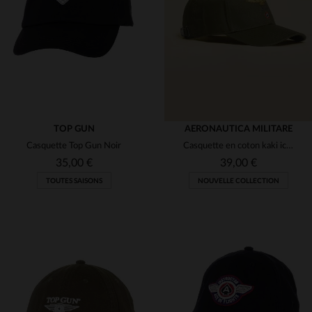
(2)
(16)
(2)
(29)
(5)
(2)
(7)
(2)
(132)
(1)
(5)
TOP GUN
AERONAUTICA MILITARE
(12)
Casquette Top Gun Noir
Casquette en coton kaki iconique de l'armée de l'air italienne
(2)
(1)
35,00 €
39,00 €
(2)
TOUTES SAISONS
NOUVELLE COLLECTION
(4)
(59)
(10)
(129)
(2)
(6)
(3)
TAILLES DISPONIBLES
TAILLES DISPONIBLES
(5)