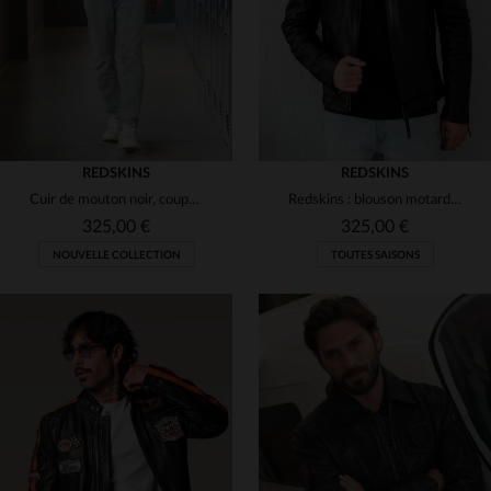
REDSKINS
REDSKINS
Cuir de mouton noir, coupe ajustée : le blouson Redskins intemporel.
Redskins : blouson motard en cuir de mouton, noir, coupe regular.
325,00 €
325,00 €
NOUVELLE COLLECTION
TOUTES SAISONS
TAILLES DISPONIBLES
S
M
L
XL
2XL
TAILLES DISPONIBLES
M
L
XL
2XL
3XL