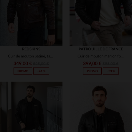
3XL
(13)
3XL
(129)
(144)
(63)
(6)
REDSKINS
PATROUILLE DE FRANCE
(1)
Cuir de mouton patiné, tannage.Coupe bomber éco-responsable.
Cuir de mouton marron foncé, col fourrure.Aviateur chaud et élégant.
349,00 €
399,00 €
595,00 €
595,00 €
(1)
PROMO
−41 %
PROMO
−33 %
(5)
(2)
TAILLES DISPONIBLES
TAILLES DISPONIBLES
M
L
XL
2XL
S
M
L
XL
2XL