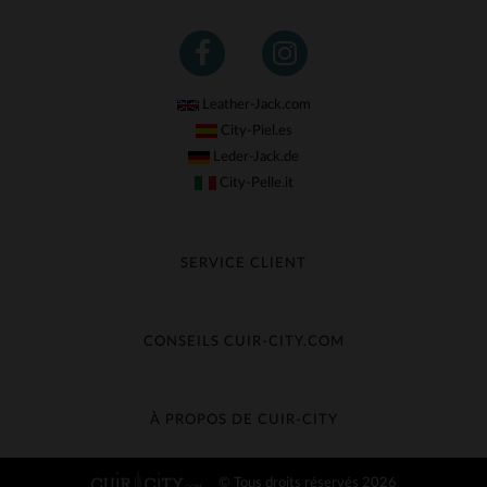
Leather-Jack.com
City-Piel.es
Leder-Jack.de
City-Pelle.it
SERVICE CLIENT
Suivre ma commande
Échange & Remboursement
CONSEILS CUIR-CITY.COM
Questions fréquentes
Livraison gratuite
Entretien du cuir
Contacter le service client
Guide des matières
À PROPOS DE CUIR-CITY
Guide des tailles
Découvrez Cuir-City
© Tous droits réservés 2026