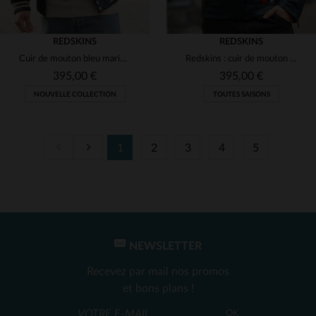
REDSKINS
REDSKINS
Cuir de mouton bleu marine, style teddy, col chemise et coupe ajustée.
Redskins : cuir de mouton bleu océan, style racing. Souple et urbain.
395,00 €
395,00 €
NOUVELLE COLLECTION
TOUTES SAISONS
1
2
3
4
5
TAILLES DISPONIBLES
TAILLES DISPONIBLES
S
M
L
XL
M
L
XL
2XL
3XL
NEWSLETTER
Recevez par mail nos promos
et bons plans !
OK