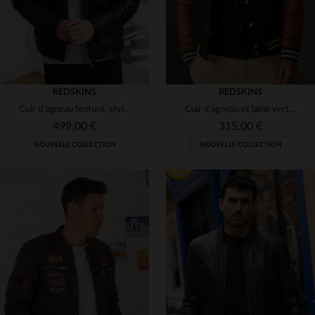
REDSKINS
REDSKINS
Cuir d'agneau texturé, style motard slim, capuche en laine amovible.
Cuir d'agneau et laine vert forêt : le varsity Redskins réinventé.
499,00 €
315,00 €
NOUVELLE COLLECTION
NOUVELLE COLLECTION
TAILLES DISPONIBLES
TAILLES DISPONIBLES
XL
2XL
3XL
S
M
L
XL
2XL