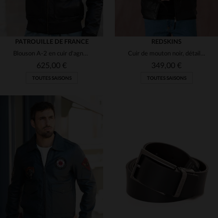
PATROUILLE DE FRANCE
REDSKINS
Blouson A-2 en cuir d'agneau souple, écussons Patrouille de France.
Cuir de mouton noir, détails métalliques : l'essence du blouson biker.
625,00 €
349,00 €
TOUTES SAISONS
TOUTES SAISONS
TAILLES DISPONIBLES
TAILLES DISPONIBLES
M
L
XL
M
L
2XL
3XL