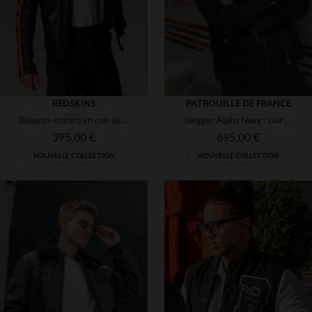
REDSKINS
PATROUILLE DE FRANCE
Blouson motard en cuir de mouton, bandes orange et patchs brodés.
Jaegger Alpha Navy : cuir de mouton bleu marine, aviateur élégant.
395,00 €
695,00 €
NOUVELLE COLLECTION
NOUVELLE COLLECTION
TAILLES DISPONIBLES
M
L
XL
2XL
3XL
TAILLES DISPONIBLES
M
L
XL
2XL
3XL
4XL