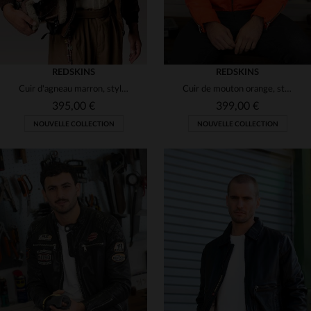
REDSKINS
REDSKINS
Cuir d'agneau marron, style aviateur, poches à rabat et col à revers.
Cuir de mouton orange, style motard et détails racing pour ce blouson.
395,00 €
399,00 €
NOUVELLE COLLECTION
NOUVELLE COLLECTION
TAILLES DISPONIBLES
TAILLES DISPONIBLES
S
M
L
XL
2XL
S
M
L
XL
2XL
3XL
3XL