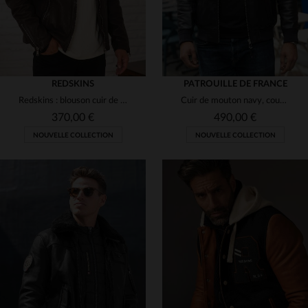
REDSKINS
PATROUILLE DE FRANCE
Redskins : blouson cuir de mouton perforé, biker, couleur chocolat.
Cuir de mouton navy, coupe slim : le bomber Redskins aviateur.
370,00 €
490,00 €
NOUVELLE COLLECTION
NOUVELLE COLLECTION
TAILLES DISPONIBLES
TAILLES DISPONIBLES
XL
M
L
XL
2XL