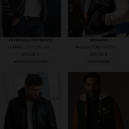
PATROUILLE DE FRANCE
REDSKINS
Le RAFAL 2.0 YCON, aviateur en cuir d'agneau souple signé Redskins.
Redskins FORD HATCH : cuir de vachette et nylon pour un look urbain.
695,00 €
239,00 €
NOUVELLE COLLECTION
TOUTES SAISONS
TAILLES DISPONIBLES
M
L
XL
2XL
3XL
TAILLES DISPONIBLES
5XL
L
XL
2XL