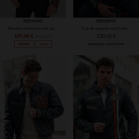
REDSKINS
REDSKINS
Blouson motard en cuir de mouton cognac.Coupe slim, détails soignés.
Cuir de mouton vert forêt, style motard rétro et écussons brodés.
199,00 €
370,00 €
349,00 €
PROMO
−43 %
NOUVELLE COLLECTION
TAILLES DISPONIBLES
S
M
L
XL
2XL
TAILLES DISPONIBLES
2XL
3XL
3XL