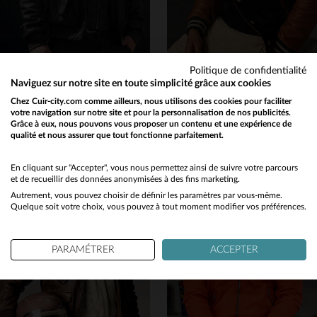
Politique de confidentialité
PATROUILLE DE FRANCE
REDSKINS
Naviguez sur notre site en toute simplicité grâce aux cookies
Un cuir d'agneau noir, coupe aviateur, élégant et résistant.
Teddy en cuir d'agneau, capuche et poches zippées. Style Redskins.
Chez Cuir-city.com comme ailleurs, nous utilisons des cookies pour faciliter
votre navigation sur notre site et pour la personnalisation de nos publicités.
695,00 €
315,00 €
Grâce à eux, nous pouvons vous proposer un contenu et une expérience de
NOUVELLE COLLECTION
NOUVELLE COLLECTION
qualité et nous assurer que tout fonctionne parfaitement.
Would you like to be redirected to our English site?
No
En cliquant sur "Accepter", vous nous permettez ainsi de suivre votre parcours
et de recueillir des données anonymisées à des fins marketing.
Autrement, vous pouvez choisir de définir les paramètres par vous-même.
Yes
Quelque soit votre choix, vous pouvez à tout moment modifier vos préférences.
TAILLES DISPONIBLES
TAILLES DISPONIBLES
PARAMÉTRER
ACCEPTER
M
L
XL
2XL
3XL
S
M
L
2XL