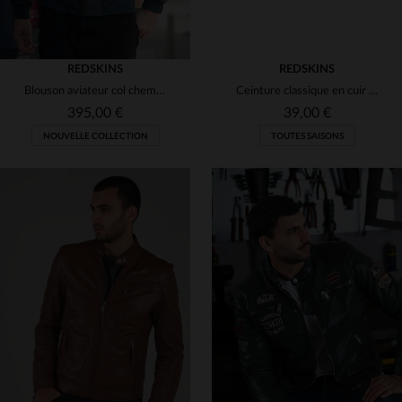
REDSKINS
REDSKINS
Blouson aviateur col chemise en cuir bleu océan
Ceinture classique en cuir noir
395,00 €
39,00 €
NOUVELLE COLLECTION
TOUTES SAISONS
TAILLES DISPONIBLES
TAILLES DISPONIBLES
S
M
L
XL
2XL
TU