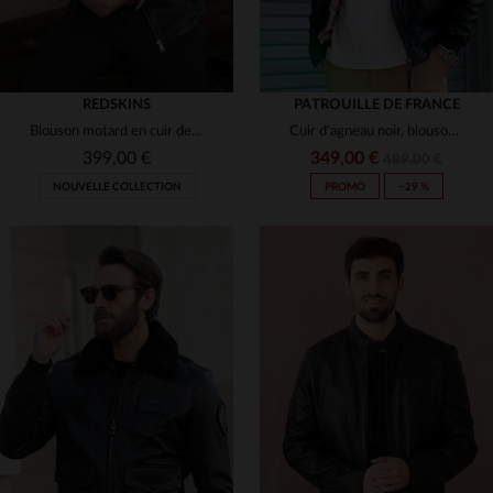
REDSKINS
PATROUILLE DE FRANCE
Blouson motard en cuir de mouton, perforé et zippé, style urbain.
Cuir d'agneau noir, blouson aviateur Redskins et Patrouille de France.
399,00 €
349,00 €
489,00 €
NOUVELLE COLLECTION
PROMO
−29 %
TAILLES DISPONIBLES
TAILLES DISPONIBLES
M
L
XL
2XL
3XL
S
M
L
XL
3XL