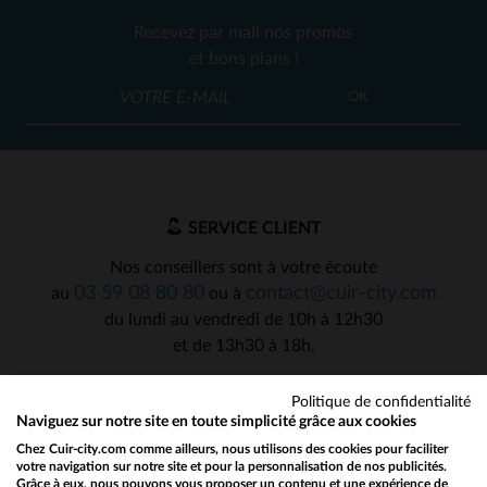
Recevez par mail nos promos
et bons plans !
OK
SERVICE CLIENT
Nos conseillers sont à votre écoute
03 59 08 80 80
contact@cuir-city.com
au
ou à
du lundi au vendredi de 10h à 12h30
et de 13h30 à 18h.
Politique de confidentialité
Naviguez sur notre site en toute simplicité grâce aux cookies
NOS PARTENAIRES DE CONFIANCE
Chez Cuir-city.com comme ailleurs, nous utilisons des cookies pour faciliter
votre navigation sur notre site et pour la personnalisation de nos publicités.
Grâce à eux, nous pouvons vous proposer un contenu et une expérience de