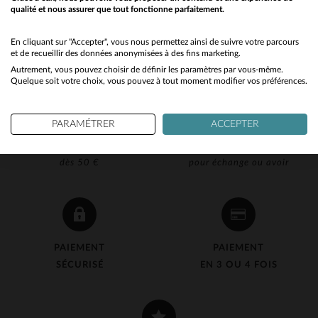
qualité et nous assurer que tout fonctionne parfaitement.
Would you like to be redirected to our English site?
No
En cliquant sur "Accepter", vous nous permettez ainsi de suivre votre parcours
et de recueillir des données anonymisées à des fins marketing.
Autrement, vous pouvez choisir de définir les paramètres par vous-même.
Yes
Quelque soit votre choix, vous pouvez à tout moment modifier vos préférences.
PARAMÉTRER
ACCEPTER
LIVRAISON OFFERTE
RETOUR 90J OFFERT
dès 50 €
pour échange ou avoir
PAIEMENT
PAIEMENT
SÉCURISÉ
EN 3 OU 4 FOIS