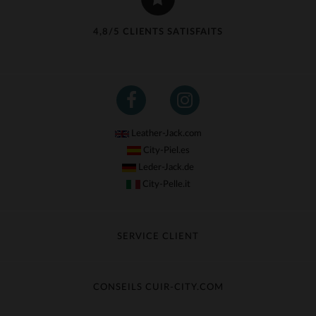
4,8/5 CLIENTS SATISFAITS
Leather-Jack.com
City-Piel.es
Leder-Jack.de
City-Pelle.it
SERVICE CLIENT
Suivre ma commande
Échange & Remboursement
CONSEILS CUIR-CITY.COM
Questions fréquentes