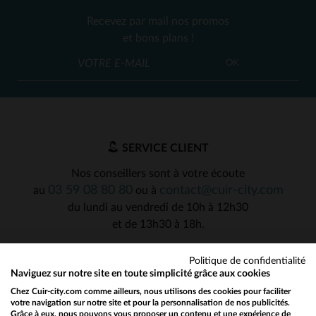
Recevez par mail nos promos
et bons plans !
OK
SERVICE CLIENT
Nos conseillers sont à votre écoute
03 59 08 80 80
contact@cuir-city.com
au
ou à
du lundi au vendredi de 10h à 12h30
et de 13h30 à 18h.
Politique de confidentialité
Naviguez sur notre site en toute simplicité grâce aux cookies
NOS PARTENAIRES DE CONFIANCE
Chez Cuir-city.com comme ailleurs, nous utilisons des cookies pour faciliter
votre navigation sur notre site et pour la personnalisation de nos publicités.
Grâce à eux, nous pouvons vous proposer un contenu et une expérience de