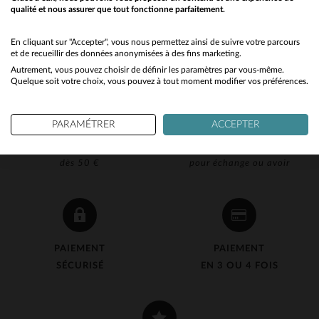
qualité et nous assurer que tout fonctionne parfaitement.
Would you like to be redirected to our English site?
No
En cliquant sur "Accepter", vous nous permettez ainsi de suivre votre parcours
et de recueillir des données anonymisées à des fins marketing.
Autrement, vous pouvez choisir de définir les paramètres par vous-même.
Yes
Quelque soit votre choix, vous pouvez à tout moment modifier vos préférences.
PARAMÉTRER
ACCEPTER
LIVRAISON OFFERTE
RETOUR 90J OFFERT
dès 50 €
pour échange ou avoir
PAIEMENT
PAIEMENT
SÉCURISÉ
EN 3 OU 4 FOIS