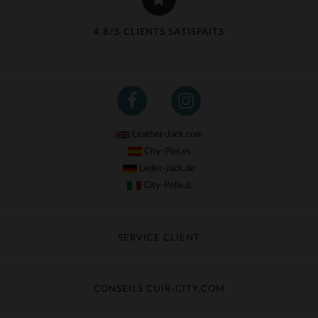
4,8/5 CLIENTS SATISFAITS
Leather-Jack.com
City-Piel.es
Leder-Jack.de
City-Pelle.it
SERVICE CLIENT
Suivre ma commande
Échange & Remboursement
CONSEILS CUIR-CITY.COM
Questions fréquentes