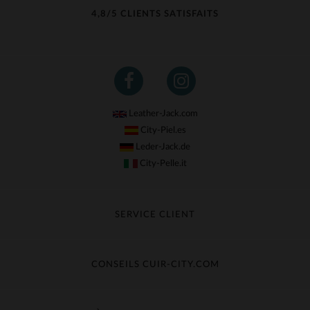
4,8/5 CLIENTS SATISFAITS
Leather-Jack.com
City-Piel.es
Leder-Jack.de
City-Pelle.it
SERVICE CLIENT
Suivre ma commande
Échange & Remboursement
CONSEILS CUIR-CITY.COM
Questions fréquentes
Livraison gratuite
Entretien du cuir