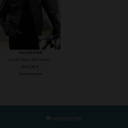
(1)
(2)
(1)
(1)
(1)
AVI LEATHER
Le Café Racer AVI Leather, cuir de cheval noir, inspiré du J100.
(1)
445,00 €
TOUTES SAISONS
(1)
NEWSLETTER
TAILLES DISPONIBLES