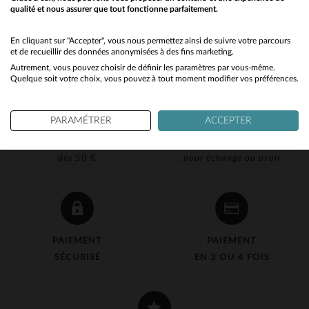
qualité et nous assurer que tout fonctionne parfaitement.
Would you like to be redirected to our English site?
No
En cliquant sur "Accepter", vous nous permettez ainsi de suivre votre parcours
et de recueillir des données anonymisées à des fins marketing.
Autrement, vous pouvez choisir de définir les paramètres par vous-même.
Yes
Quelque soit votre choix, vous pouvez à tout moment modifier vos préférences.
PARAMÉTRER
ACCEPTER
LIVRAISON OFFERTE
RETOUR 90J OFFERT
dès 50 €
pour échange ou avoir
PAIEMENT
PAIEMENT
SÉCURISÉ
EN 3 OU 4 FOIS