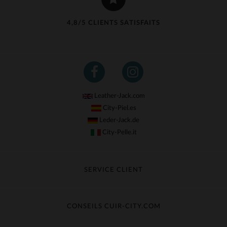
4,8/5 CLIENTS SATISFAITS
Leather-Jack.com
City-Piel.es
Leder-Jack.de
City-Pelle.it
SERVICE CLIENT
Suivre ma commande
Échange & Remboursement
CONSEILS CUIR-CITY.COM
Questions fréquentes