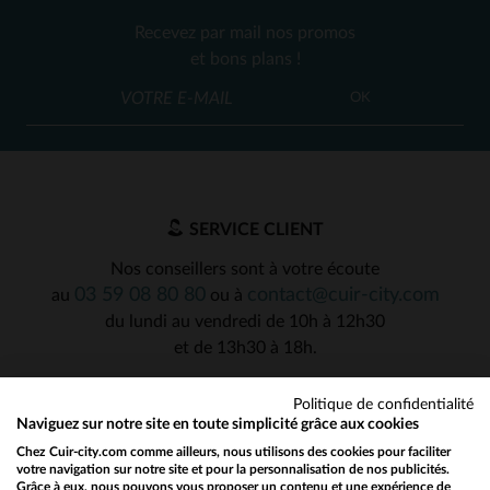
Recevez par mail nos promos
et bons plans !
OK
SERVICE CLIENT
Nos conseillers sont à votre écoute
03 59 08 80 80
contact@cuir-city.com
au
ou à
du lundi au vendredi de 10h à 12h30
et de 13h30 à 18h.
Politique de confidentialité
Naviguez sur notre site en toute simplicité grâce aux cookies
NOS PARTENAIRES DE CONFIANCE
Chez Cuir-city.com comme ailleurs, nous utilisons des cookies pour faciliter
votre navigation sur notre site et pour la personnalisation de nos publicités.
Grâce à eux, nous pouvons vous proposer un contenu et une expérience de