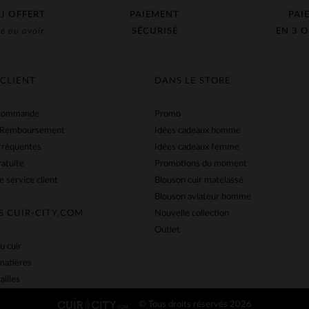
J OFFERT
PAIEMENT
PAI
e ou avoir
SÉCURISÉ
EN 3 O
 CLIENT
DANS LE STORE
 commande
Promo
 Remboursement
Idées cadeaux homme
fréquentes
Idées cadeaux femme
ratuite
Promotions du moment
e service client
Blouson cuir matelassé
Blouson aviateur homme
S CUIR-CITY.COM
Nouvelle collection
Outlet
u cuir
matières
ailles
© Tous droits réservés 2026