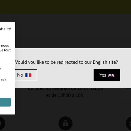
tialité
, nous
ue tout
SERVICE CLIENT
Would you like to be redirected to our English site?
Nos conseillers sont à votre écoute
e
03 59 08 80 80
contact@cuir-
au
ou à
No
Yes
 soit
city.com
du lundi au vendredi de 10h à 12h30
et de 13h30 à 18h.