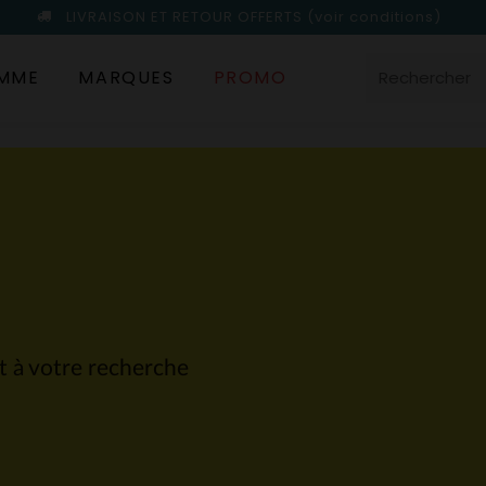
LIVRAISON ET RETOUR OFFERTS
(voir conditions)
MME
MARQUES
PROMO
nt à votre recherche