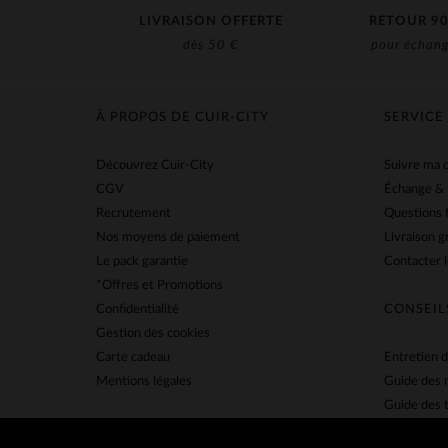
LIVRAISON OFFERTE
RETOUR 90
dès 50 €
pour échang
À PROPOS DE CUIR-CITY
SERVICE
Découvrez Cuir-City
Suivre ma
CGV
Échange &
Recrutement
Questions 
Nos moyens de paiement
Livraison g
Le pack garantie
Contacter l
*Offres et Promotions
Confidentialité
CONSEIL
Gestion des cookies
Carte cadeau
Entretien d
Mentions légales
Guide des 
Guide des t