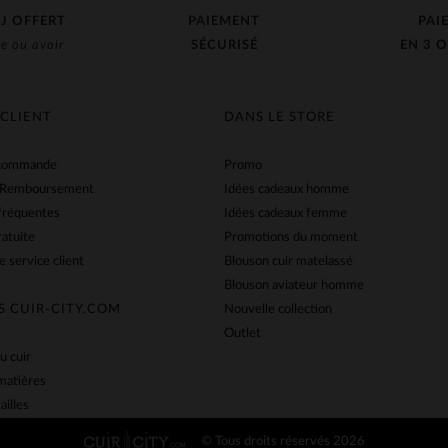
J OFFERT
PAIEMENT
PAI
e ou avoir
SÉCURISÉ
EN 3 O
 CLIENT
DANS LE STORE
 commande
Promo
 Remboursement
Idées cadeaux homme
fréquentes
Idées cadeaux femme
ratuite
Promotions du moment
e service client
Blouson cuir matelassé
Blouson aviateur homme
S CUIR-CITY.COM
Nouvelle collection
Outlet
u cuir
matières
ailles
© Tous droits réservés 2026