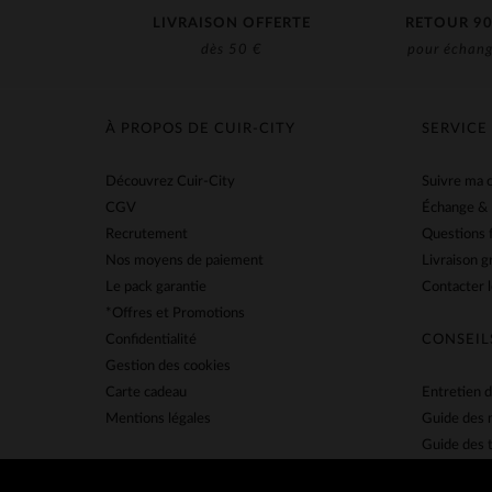
LIVRAISON OFFERTE
RETOUR 90
dès 50 €
pour échang
À PROPOS DE CUIR-CITY
SERVICE
Découvrez Cuir-City
Suivre ma
CGV
Échange &
Recrutement
Questions 
Nos moyens de paiement
Livraison g
Le pack garantie
Contacter l
*Offres et Promotions
Confidentialité
CONSEIL
Gestion des cookies
Carte cadeau
Entretien d
Mentions légales
Guide des 
Guide des t