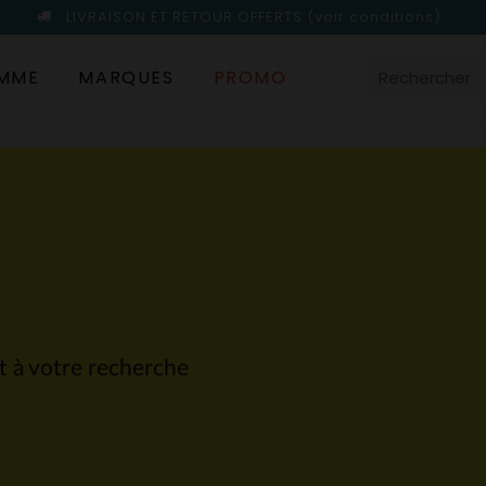
LIVRAISON ET RETOUR OFFERTS
(voir conditions)
MME
MARQUES
PROMO
nt à votre recherche