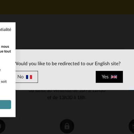
tialité
, nous
ue tout
SERVICE CLIENT
Would you like to be redirected to our English site?
Nos conseillers sont à votre écoute
e
03 59 08 80 80
contact@cuir-
au
ou à
No
Yes
 soit
city.com
du lundi au vendredi de 10h à 12h30
et de 13h30 à 18h.