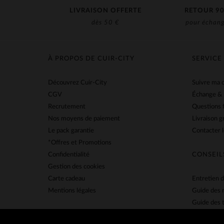
LIVRAISON OFFERTE
RETOUR 90
dès 50 €
pour échang
À PROPOS DE CUIR-CITY
SERVICE
Découvrez Cuir-City
Suivre ma
CGV
Échange &
Recrutement
Questions 
Nos moyens de paiement
Livraison g
Le pack garantie
Contacter l
*Offres et Promotions
Confidentialité
CONSEIL
Gestion des cookies
Carte cadeau
Entretien d
Mentions légales
Guide des 
Guide des t