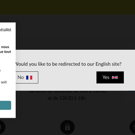
tialité
, nous
ue tout
SERVICE CLIENT
Would you like to be redirected to our English site?
Nos conseillers sont à votre écoute
e
03 59 08 80 80
contact@cuir-
au
ou à
No
Yes
 soit
city.com
du lundi au vendredi de 10h à 12h30
et de 13h30 à 18h.