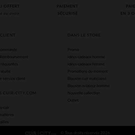
J OFFERT
PAIEMENT
PAI
e ou avoir
SÉCURISÉ
EN 3 O
 CLIENT
DANS LE STORE
 commande
Promo
 Remboursement
Idées cadeaux homme
fréquentes
Idées cadeaux femme
ratuite
Promotions du moment
e service client
Blouson cuir matelassé
Blouson aviateur homme
S CUIR-CITY.COM
Nouvelle collection
Outlet
u cuir
matières
ailles
© Tous droits réservés 2026