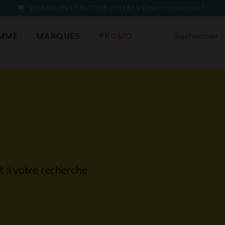
LIVRAISON ET RETOUR OFFERTS
(voir conditions)
MME
MARQUES
PROMO
nt à votre recherche