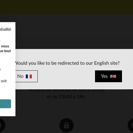
tialité
, nous
ue tout
SERVICE CLIENT
Would you like to be redirected to our English site?
Nos conseillers sont à votre écoute
e
03 59 08 80 80
contact@cuir-
au
ou à
No
Yes
 soit
city.com
du lundi au vendredi de 10h à 12h30
et de 13h30 à 18h.