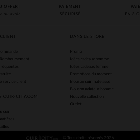
J OFFERT
PAIEMENT
PAI
e ou avoir
SÉCURISÉ
EN 3 O
 CLIENT
DANS LE STORE
 commande
Promo
 Remboursement
Idées cadeaux homme
fréquentes
Idées cadeaux femme
ratuite
Promotions du moment
e service client
Blouson cuir matelassé
Blouson aviateur homme
S CUIR-CITY.COM
Nouvelle collection
Outlet
u cuir
matières
ailles
© Tous droits réservés 2026