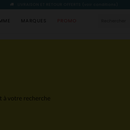
LIVRAISON ET RETOUR OFFERTS
(voir conditions)
MME
MARQUES
PROMO
nt à votre recherche