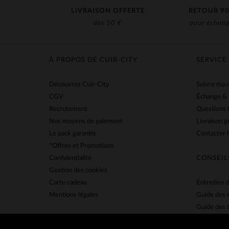
LIVRAISON OFFERTE
RETOUR 90
dès 50 €
pour échang
À PROPOS DE CUIR-CITY
SERVICE
Découvrez Cuir-City
Suivre ma
CGV
Échange &
Recrutement
Questions 
Nos moyens de paiement
Livraison g
Le pack garantie
Contacter l
*Offres et Promotions
Confidentialité
CONSEIL
Gestion des cookies
Carte cadeau
Entretien d
Mentions légales
Guide des 
Guide des t