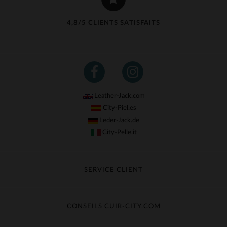
4,8/5 CLIENTS SATISFAITS
Leather-Jack.com
City-Piel.es
Leder-Jack.de
City-Pelle.it
SERVICE CLIENT
Suivre ma commande
Échange & Remboursement
CONSEILS CUIR-CITY.COM
Questions fréquentes