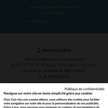
Recevez par mail nos promos
et bons plans !
OK
SERVICE CLIENT
Nos conseillers sont à votre écoute
03 59 08 80 80
contact@cuir-city.com
au
ou à
du lundi au vendredi de 10h à 12h30
et de 13h30 à 18h.
Politique de confidentialité
Naviguez sur notre site en toute simplicité grâce aux cookies
NOS PARTENAIRES DE CONFIANCE
Chez Cuir-city.com comme ailleurs, nous utilisons des cookies pour faciliter
votre navigation sur notre site et pour la personnalisation de nos publicités.
Grâce à eux, nous pouvons vous proposer un contenu et une expérience de