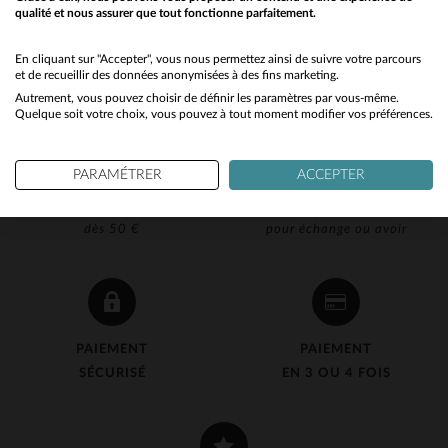
qualité et nous assurer que tout fonctionne parfaitement.
Would you like to be redirected to our English site?
No
En cliquant sur "Accepter", vous nous permettez ainsi de suivre votre parcours
et de recueillir des données anonymisées à des fins marketing.
Autrement, vous pouvez choisir de définir les paramètres par vous-même.
Yes
Quelque soit votre choix, vous pouvez à tout moment modifier vos préférences.
PARAMÉTRER
ACCEPTER
LIVRAISON OFFERTE
RETOUR 90J OFFERT
dès 50 €
pour échange ou avoir
PAIEMENT
PAIEMENT
SÉCURISÉ
EN 3 OU 4 FOIS