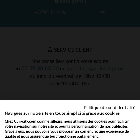
et bons plans !
OK
SERVICE CLIENT
Nos conseillers sont à votre écoute
03 59 08 80 80
contact@cuir-city.com
au
ou à
du lundi au vendredi de 10h à 12h30
et de 13h30 à 18h.
Politique de confidentialité
NOS PARTENAIRES DE CONFIANCE
Naviguez sur notre site en toute simplicité grâce aux cookies
Chez Cuir-city.com comme ailleurs, nous utilisons des cookies pour faciliter
votre navigation sur notre site et pour la personnalisation de nos publicités.
Grâce à eux, nous pouvons vous proposer un contenu et une expérience de
qualité et nous assurer que tout fonctionne parfaitement.
Would you like to be redirected to our English site?