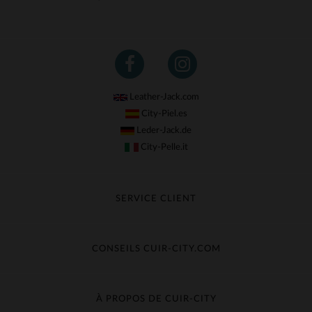
Leather-Jack.com
City-Piel.es
Leder-Jack.de
City-Pelle.it
SERVICE CLIENT
Suivre ma commande
Échange & Remboursement
CONSEILS CUIR-CITY.COM
Questions fréquentes
Livraison gratuite
Entretien du cuir
Contacter le service client
Guide des matières
À PROPOS DE CUIR-CITY