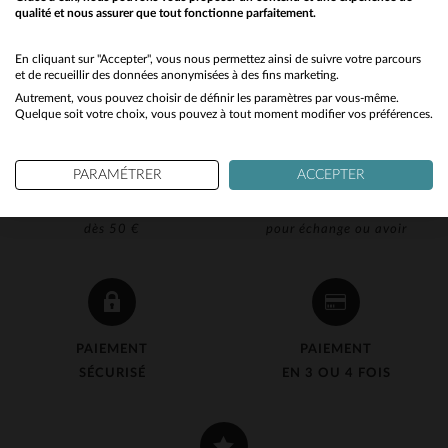
qualité et nous assurer que tout fonctionne parfaitement.
Would you like to be redirected to our English site?
No
En cliquant sur "Accepter", vous nous permettez ainsi de suivre votre parcours
et de recueillir des données anonymisées à des fins marketing.
Autrement, vous pouvez choisir de définir les paramètres par vous-même.
Yes
Quelque soit votre choix, vous pouvez à tout moment modifier vos préférences.
PARAMÉTRER
ACCEPTER
LIVRAISON OFFERTE
RETOUR 90J OFFERT
dès 50 €
pour échange ou avoir
PAIEMENT
PAIEMENT
SÉCURISÉ
EN 3 OU 4 FOIS