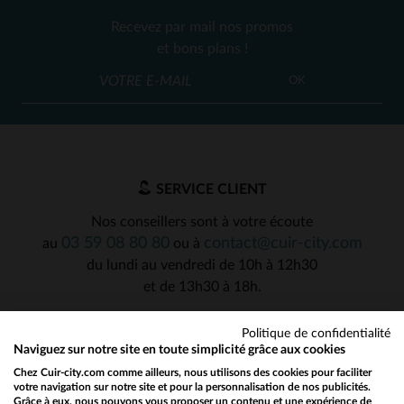
Recevez par mail nos promos
et bons plans !
OK
SERVICE CLIENT
Nos conseillers sont à votre écoute
03 59 08 80 80
contact@cuir-city.com
au
ou à
du lundi au vendredi de 10h à 12h30
et de 13h30 à 18h.
Politique de confidentialité
Naviguez sur notre site en toute simplicité grâce aux cookies
NOS PARTENAIRES DE CONFIANCE
Chez Cuir-city.com comme ailleurs, nous utilisons des cookies pour faciliter
votre navigation sur notre site et pour la personnalisation de nos publicités.
Grâce à eux, nous pouvons vous proposer un contenu et une expérience de