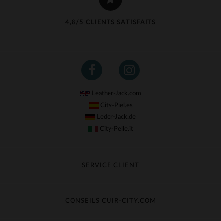
4,8/5 CLIENTS SATISFAITS
Leather-Jack.com
City-Piel.es
Leder-Jack.de
City-Pelle.it
SERVICE CLIENT
Suivre ma commande
Échange & Remboursement
CONSEILS CUIR-CITY.COM
Questions fréquentes