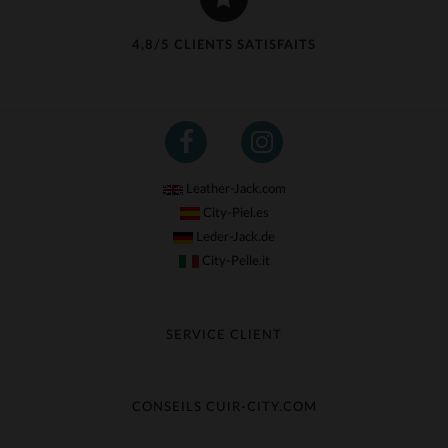
4,8/5 CLIENTS SATISFAITS
Leather-Jack.com
City-Piel.es
Leder-Jack.de
City-Pelle.it
SERVICE CLIENT
Suivre ma commande
Échange & Remboursement
CONSEILS CUIR-CITY.COM
Questions fréquentes