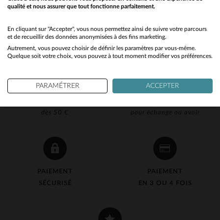
qualité et nous assurer que tout fonctionne parfaitement.
Would you like to be redirected to our English site?
No
En cliquant sur "Accepter", vous nous permettez ainsi de suivre votre parcours
et de recueillir des données anonymisées à des fins marketing.
Autrement, vous pouvez choisir de définir les paramètres par vous-même.
Yes
Quelque soit votre choix, vous pouvez à tout moment modifier vos préférences.
PARAMÉTRER
ACCEPTER
LIVRAISON OFFERTE
RETOUR 90J OFFERT
dès 50 €
pour échange ou avoir
PAIEMENT
PAIEMENT
SÉCURISÉ
EN 3 OU 4 FOIS