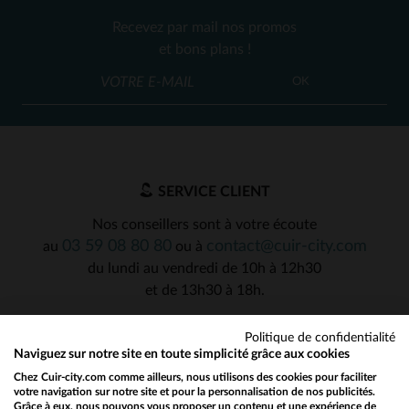
Recevez par mail nos promos
et bons plans !
OK
SERVICE CLIENT
Nos conseillers sont à votre écoute
03 59 08 80 80
contact@cuir-city.com
au
ou à
du lundi au vendredi de 10h à 12h30
et de 13h30 à 18h.
Politique de confidentialité
Naviguez sur notre site en toute simplicité grâce aux cookies
NOS PARTENAIRES DE CONFIANCE
Chez Cuir-city.com comme ailleurs, nous utilisons des cookies pour faciliter
votre navigation sur notre site et pour la personnalisation de nos publicités.
Grâce à eux, nous pouvons vous proposer un contenu et une expérience de