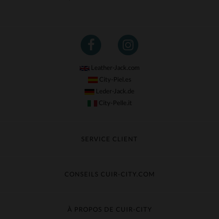
Leather-Jack.com
City-Piel.es
Leder-Jack.de
City-Pelle.it
SERVICE CLIENT
Suivre ma commande
Échange & Remboursement
CONSEILS CUIR-CITY.COM
Questions fréquentes
Livraison gratuite
Entretien du cuir
Contacter le service client
Guide des matières
À PROPOS DE CUIR-CITY