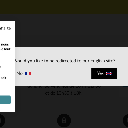
tialité
, nous
ue tout
SERVICE CLIENT
Would you like to be redirected to our English site?
Nos conseillers sont à votre écoute
e
03 59 08 80 80
contact@cuir-
au
ou à
No
Yes
 soit
city.com
du lundi au vendredi de 10h à 12h30
et de 13h30 à 18h.