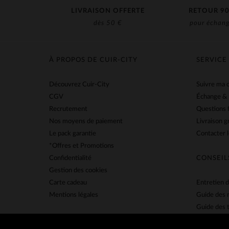
LIVRAISON OFFERTE
RETOUR 90
dès 50 €
pour échang
À PROPOS DE CUIR-CITY
SERVICE
Découvrez Cuir-City
Suivre ma
CGV
Échange &
Recrutement
Questions 
Nos moyens de paiement
Livraison g
Le pack garantie
Contacter l
*Offres et Promotions
Confidentialité
CONSEIL
Gestion des cookies
Carte cadeau
Entretien d
Mentions légales
Guide des 
Guide des t