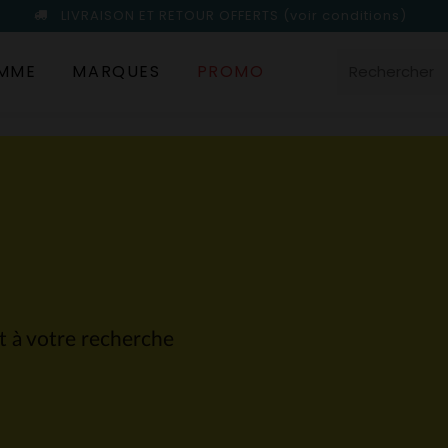
LIVRAISON ET RETOUR OFFERTS
(voir conditions)
MME
MARQUES
PROMO
nt à votre recherche