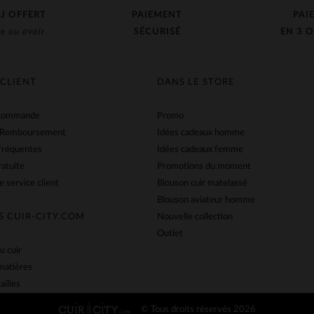
J OFFERT
PAIEMENT
PAI
e ou avoir
SÉCURISÉ
EN 3 O
 CLIENT
DANS LE STORE
 commande
Promo
 Remboursement
Idées cadeaux homme
fréquentes
Idées cadeaux femme
ratuite
Promotions du moment
e service client
Blouson cuir matelassé
Blouson aviateur homme
S CUIR-CITY.COM
Nouvelle collection
Outlet
u cuir
matières
ailles
© Tous droits réservés 2026