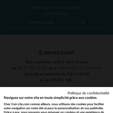
Recevez par mail nos promos
et bons plans !
OK
SERVICE CLIENT
Nos conseillers sont à votre écoute
03 59 08 80 80
contact@cuir-city.com
au
ou à
du lundi au vendredi de 10h à 12h30
et de 13h30 à 18h.
Politique de confidentialité
Naviguez sur notre site en toute simplicité grâce aux cookies
NOS PARTENAIRES DE CONFIANCE
Chez Cuir-city.com comme ailleurs, nous utilisons des cookies pour faciliter
votre navigation sur notre site et pour la personnalisation de nos publicités.
Grâce à eux, nous pouvons vous proposer un contenu et une expérience de