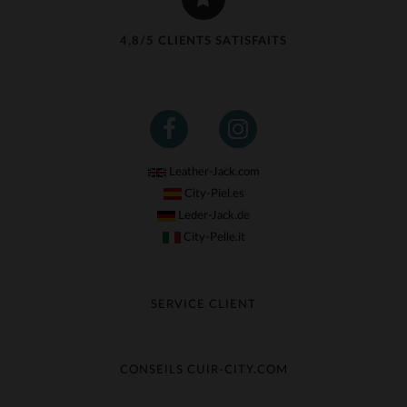
4,8/5 CLIENTS SATISFAITS
Leather-Jack.com
City-Piel.es
Leder-Jack.de
City-Pelle.it
SERVICE CLIENT
Suivre ma commande
Échange & Remboursement
CONSEILS CUIR-CITY.COM
Questions fréquentes