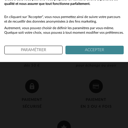
qualité et nous assurer que tout fonctionne parfaitement.
Would you like to be redirected to our English site?
No
En cliquant sur "Accepter", vous nous permettez ainsi de suivre votre parcours
et de recueillir des données anonymisées à des fins marketing.
Autrement, vous pouvez choisir de définir les paramètres par vous-même.
Yes
Quelque soit votre choix, vous pouvez à tout moment modifier vos préférences.
PARAMÉTRER
ACCEPTER
LIVRAISON OFFERTE
RETOUR 90J OFFERT
dès 50 €
pour échange ou avoir
PAIEMENT
PAIEMENT
SÉCURISÉ
EN 3 OU 4 FOIS