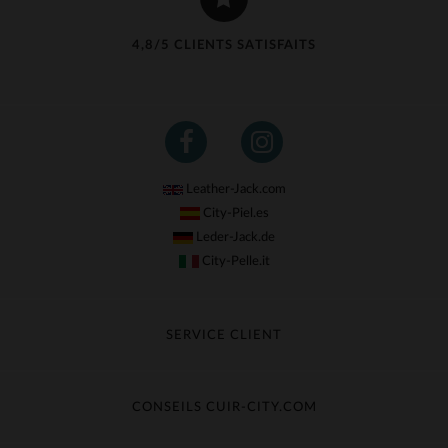
4,8/5 CLIENTS SATISFAITS
Leather-Jack.com
City-Piel.es
Leder-Jack.de
City-Pelle.it
SERVICE CLIENT
Suivre ma commande
Échange & Remboursement
CONSEILS CUIR-CITY.COM
Questions fréquentes