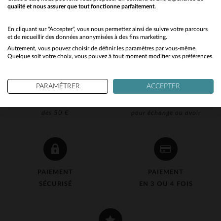
qualité et nous assurer que tout fonctionne parfaitement.
Would you like to be redirected to our English site?
No
En cliquant sur "Accepter", vous nous permettez ainsi de suivre votre parcours
et de recueillir des données anonymisées à des fins marketing.
Autrement, vous pouvez choisir de définir les paramètres par vous-même.
Yes
Quelque soit votre choix, vous pouvez à tout moment modifier vos préférences.
PARAMÉTRER
ACCEPTER
LIVRAISON OFFERTE
RETOUR 90J OFFERT
dès 50 €
pour échange ou avoir
PAIEMENT
PAIEMENT
SÉCURISÉ
EN 3 OU 4 FOIS