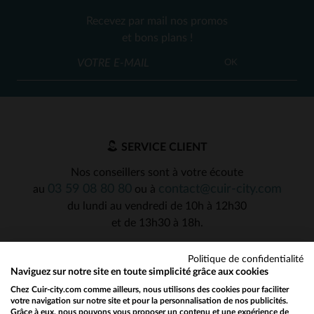
Recevez par mail nos promos
et bons plans !
OK
SERVICE CLIENT
Nos conseillers sont à votre écoute
03 59 08 80 80
contact@cuir-city.com
au
ou à
du lundi au vendredi de 10h à 12h30
et de 13h30 à 18h.
Politique de confidentialité
Naviguez sur notre site en toute simplicité grâce aux cookies
NOS PARTENAIRES DE CONFIANCE
Chez Cuir-city.com comme ailleurs, nous utilisons des cookies pour faciliter
votre navigation sur notre site et pour la personnalisation de nos publicités.
Grâce à eux, nous pouvons vous proposer un contenu et une expérience de